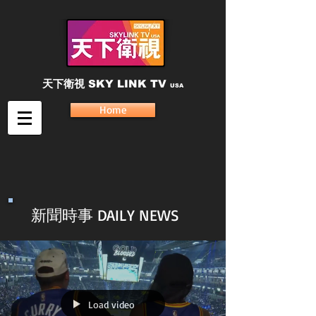
天下衛視
SKY LINK TV
USA
Home
新聞時事 DAILY NEWS
Load video