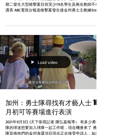
期二發生大型槍擊案目前至少19名學生及兩名教師不幸
遇害 ABC電視台報道槍擊案發生後金州勇士主教練Steve
Kerr在一個記者會上激動地要求國會參議員採取行動...
Load video
加州：勇士隊尋找有才藝人士 10
月初可等賽場進行表演
2021年9月3日 (天下衛視記者 陳弘嘉報導） 有多少勇士
隊的球迷想要加入球隊一起工作呢，現在機會來了 勇士
隊宣佈他們的金州海選項目現在正在接受申請人，如果