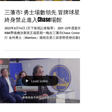
三藩市: 勇士場數領先 冒牌球星
終身禁止進入Chase場館
2022年6月14日 (天下衛視記者報導） 2021-22年度籃球
NBA季後總決賽第五場星期一晚在三藩市Chase Center舉
行 金州勇士（Warriors）雖然在第三節形勢受挫但最後
一節再次展現後勁 全場以104對94擊敗波士頓凱爾特人
（Celtics）場數3比2領...
Load video