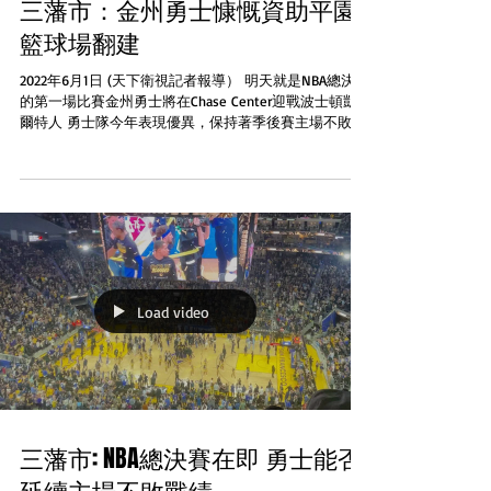
三藩市：金州勇士慷慨資助平園
籃球場翻建
2022年6月1日 (天下衛視記者報導） 明天就是NBA總決賽
的第一場比賽金州勇士將在Chase Center迎戰波士頓凱
爾特人 勇士隊今年表現優異，保持著季後賽主場不敗的
戰績然而除了為人所熟知的在球場上驍勇善戰的一面。
勇士隊也積極投身于為社區翻新籃球場項目，其中兩個
就在華...
Load video
三藩市: NBA總決賽在即 勇士能否