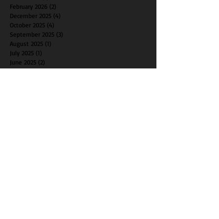
June 2026
(3)
3 posts
April 2026
(2)
2 posts
March 2026
(2)
2 posts
February 2026
(2)
2 posts
December 2025
(4)
4 posts
October 2025
(4)
4 posts
September 2025
(3)
3 posts
August 2025
(1)
1 post
July 2025
(1)
1 post
June 2025
(2)
2 posts