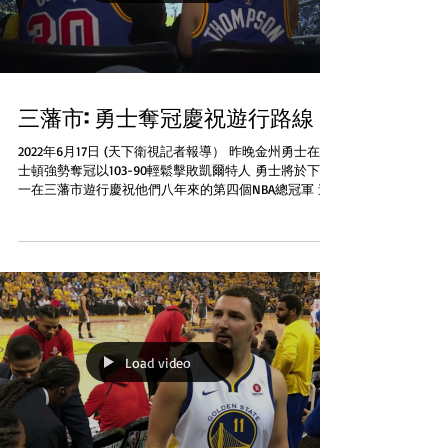
三藩市: 勇士奪冠慶祝遊行路線
2022年6月17日 (天下衛視記者報導） 昨晚金州勇士在波
士頓強勢奪冠以103-90輕鬆擊敗凱爾特人 勇士將於下週
一在三藩市遊行慶祝他們八年來的第四個NBA總冠軍 遊
行將於週一上午11:20開始起點是三藩市市中心的Market
Street夾Main...
Load video