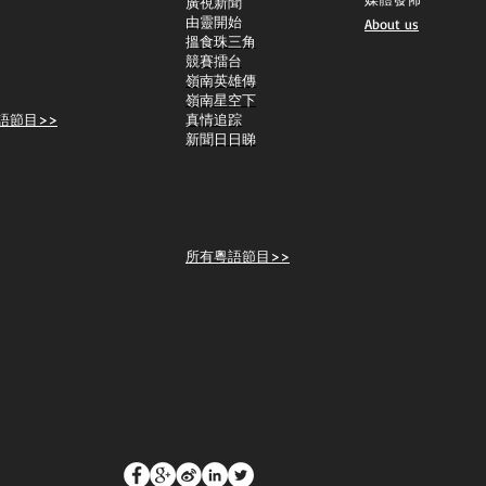
​廣視新聞
由靈開始
About us
搵食珠三角
競賽擂台
嶺南英雄傳
嶺南星空下
語節目>>
真情追踪
新聞日日睇
所有粵語節目>>