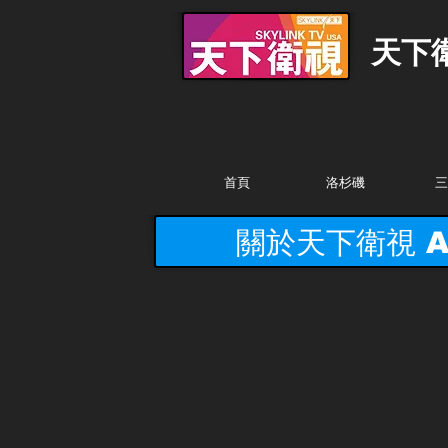
天下
首頁
洛杉磯
三
關於天下衛視 Abo