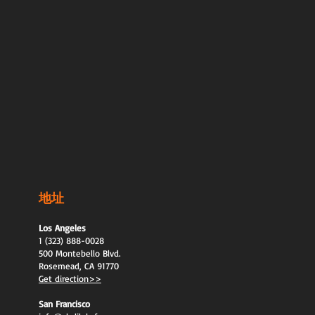
地址
Los Angeles
1 (323) 888-0028
500 Montebello Blvd.
Rosemead, CA 91770
Get direction>>
San Francisco