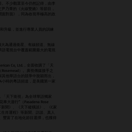
目。不少觀眾至今仍然記得，由李
麗文尹乃菁的《火線雙嬌》等節目，
聞面對面》，同為收視率極高的政
造和升級，並進行專業人員的訓練
，擴大為通過衛星、有線頻道、無線
華語電視台中覆蓋範圍最大的電視
ican Co, Ltd.，全面收購了「天
osemead）。廣視傳媒接手之
與其他華語台的競爭中脫穎而出，
4小時的粵語頻道，是美國第一家
起，「天下衛視」為全球華語獨家
行”（Pasadena Rose
天下新聞》、《天下縱橫談》、《C家
十二生肖運程》等新聞、訪談、真人
、豐富了在地化節目選擇，也獲得