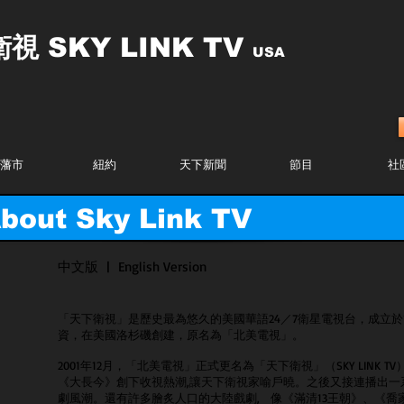
衛視
SKY LINK TV
USA
藩市
紐約
天下新聞
節目
社
ut Sky Link TV
中文版
|
English Version
「天下衛視」是歷史最為悠久的美國華語24／7衛星電視台，成立於
資，在美國洛杉磯創建，原名為「北美電視」。
2001年12月，「北美電視」正式更名為「天下衛視」（SKY LINK
《大長今》創下收視熱潮,讓天下衛視家喻戶曉。之後又接連播出一系
劇風潮。還有許多膾炙人口的大陸戲劇, 像《滿清13王朝》、《