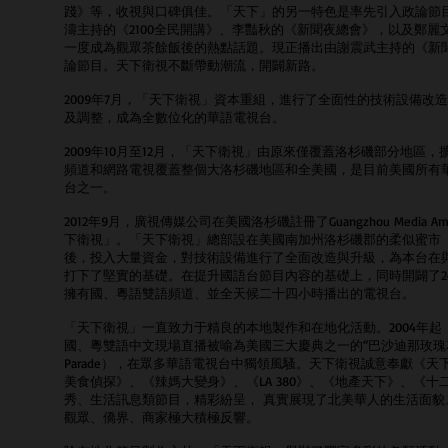
踐》等，收視與口碑俱佳。「天下」的另一特色是率先引入政論節
濤主持的《2100全民開講》、李豔秋的《新聞夜總會》，以及鄭
一度成為觀眾茶餘飯後的熱點話題。現正播出由謝震武主持的《新
論節目。天下衛視不斷帶動潮流，開闢新路。
2009年7月，「天下衛視」資本重組，進行了全面性的技術設備改
及調整，成為全數位化的華語電視台。
2009年10月至12月，「天下衛視」由原來僅覆蓋洛杉磯部分地區
頻道和網路電視覆蓋整個大洛杉磯地區和全美國，是目前美國所有
台之一。
2012年9月，廣視傳媒公司在美國洛杉磯註冊了Guangzhou Media Amer
下衛視」。「天下衛視」總部設在美國南加州洛杉磯郡的柔似蜜市（R
後，投入大量資金，對技術設備進行了全面改造與升級，為本台在
打下了堅實的基礎。在提升國語台節目內容的基礎上，同時開闢了2
擁有國、粵語雙語頻道、並全天候二十四小時播出的電視台。
「天下衛視」一直致力于精良的本地製作和在地化活動。2004年
國、粵雙語中文現場直播被喻為美國三大慶典之一的“巴沙迪那玫瑰花車大遊
Parade），在眾多華語電視台中獨領風騷。天下衛視誠意奉獻《
美食偵探》、《辣媽大變身》、《LA 380》、《地產天下》、《
秀、生活訊息類節目，精彩紛呈， 真實展現了北美華人的生活面貌
觀眾、僑界、商家極大積極反響。