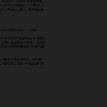
 情人節“三行情書”及微電影徵
天下杯”足球邀請賽、2012年以及
眾生活，豐富生活選擇，獲得極佳的
供24小時免費國粵語中文節目。
崙和聖荷西總共擁有超過60萬的
、新聞、兒童節目和各種本地製作
區民眾感受到與家鄉緊密聯繫的親
篤笑師祖黃子華前來紐約、洛杉磯和
天下衛視是全球唯一一家直播帕莎