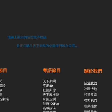
地圖上顯示的這些城市標誌
是正在關注天下衛視的小夥伴們所在位置....
節目
粵語節目
關於我們
聞
天下新聞
關於我們
橫談
不老80
社區活動
緣
社區與你
聲
天下縱橫談
頻道覆蓋
石劇場
​珠圓玉潤
聯繫我們
​健康100Fun
就業機會
蒸緻靚湯
媒體發佈