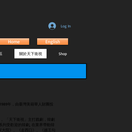
Log In
Home
English
區
關於天下衛視
Shop
1989年，由臺灣美籍華人財團投
 TV）。「天下衛視」主打戲劇，韓劇
列受歡迎的韓劇, 在業界帶動韓
喬家大院》、《走西口》、《越王勾