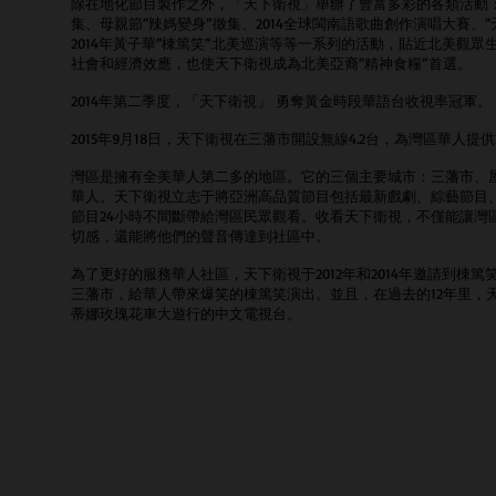
除在地化節目製作之外，「天下衛視」舉辦了豐富多彩的各類活動：
集、母親節“辣媽變身”徵集、2014全球閩南語歌曲創作演唱大賽、“
2014年黃子華“棟篤笑”北美巡演等等一系列的活動，貼近北美觀
社會和經濟效應，也使天下衛視成為北美亞裔“精神食糧”首選。
2014年第二季度，「天下衛視」 勇奪黃金時段華語台收視率冠軍。
2015年9月18日，天下衛視在三藩市開設無線4.2台，為灣區華人提
灣區是擁有全美華人第二多的地區。它的三個主要城市：三藩市、屋
華人。天下衛視立志于將亞洲高品質節目包括最新戲劇、綜藝節目
節目24小時不間斷帶給灣區民眾觀看。收看天下衛視，不僅能讓灣
切感，還能將他們的聲音傳達到社區中。
為了更好的服務華人社區，天下衛視于2012年和2014年邀請到棟
三藩市，給華人帶來爆笑的棟篤笑演出。並且，在過去的12年里，
蒂娜玫瑰花車大遊行的中文電視台。