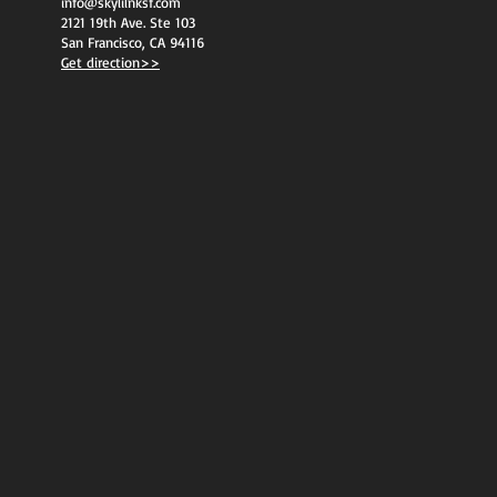
info@skylilnksf.com
2121 19th Ave. Ste 103
San Francisco, CA 94116
Get direction>>