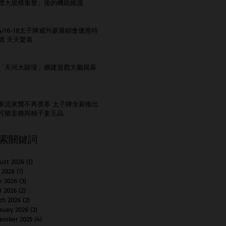
體大規模重整」後的機能維護
4/16-18太子牌威州參展銷會優惠特
價 天天驚喜
「天河大賭場」擴建遊戲大廳揭幕
寒流來襲不再畏寒 太子牌全新推出
可樂姜糖與柚子姜王晶
索關鍵詞
ust 2026
(1)
1 post
y 2026
(1)
1 post
e 2026
(3)
3 posts
il 2026
(2)
2 posts
ch 2026
(2)
2 posts
ruary 2026
(2)
2 posts
ember 2025
(4)
4 posts