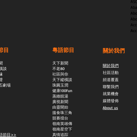
AS
Aba
Abo
Abo
Acc
Acc
節目
粵語節目
關於我們
聞
天下新聞
關於我們
橫談
不老80
社區活動
緣
社區與你
聲
天下縱橫談
頻道覆蓋
石劇場
​珠圓玉潤
聯繫我們
​健康100Fun
就業機會
蒸緻靚湯
媒體發佈
​廣視新聞
由靈開始
About us
搵食珠三角
競賽擂台
嶺南英雄傳
嶺南星空下
語節目>>
真情追踪