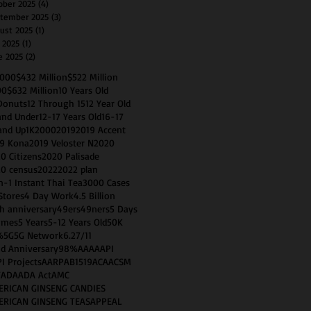
ober 2025
(4)
4 posts
tember 2025
(3)
3 posts
ust 2025
(1)
1 post
y 2025
(1)
1 post
e 2025
(2)
2 posts
0000
$432 Million
$522 Million
00
$632 Million
10 Years Old
Donuts
12 Through 15
12 Year Old
and Under
12-17 Years Old
16-17
and Up
1K
2000
2019
2019 Accent
9 Kona
2019 Veloster N
2020
0 Citizens
2020 Palisade
0 census
2022
2022 plan
n-1 Instant Thai Tea
3000 Cases
Stores
4 Day Work
4.5 Billion
h anniversary
49ers
49ners
5 Days
imes
5 Years
5-12 Years Old
50K
%
5G
5G Network
6.2
7/11
d Anniversary
98%
AAA
AAPI
I Projects
AARP
AB1519
ACA
ACSM
T
ADA
ADA Act
AMC
ERICAN GINSENG CANDIES
ERICAN GINSENG TEAS
APPEAL