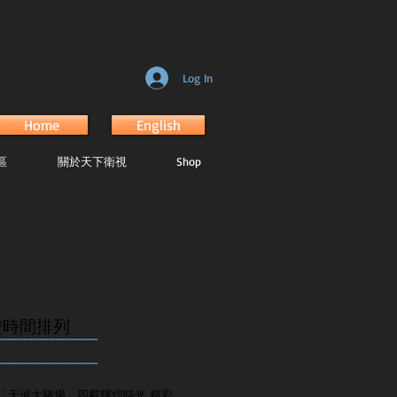
Log In
Home
English
區
關於天下衛視
Shop
按時間排列
.......................................................
.......................................................
「天河大賭場」四載輝煌時光 精彩