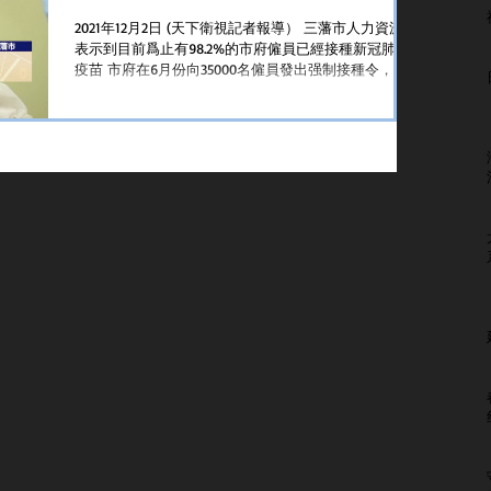
2021年12月2日 (天下衛視記者報導） 三藩市人力資源部
表示到目前爲止有98.2%的市府僱員已經接種新冠肺炎
疫苗 市府在6月份向35000名僱員發出强制接種令，在8
月份曾經有100名消防員向人力資源部提交信件指除非
市府滿足多項要求否則拒絕接種疫苗...