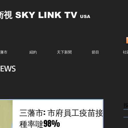
衛視
SKY LINK TV
USA
藩市
紐約
天下新聞
節目
社
EWS
........
三藩市: 市府員工疫苗接
........
種率噠98%