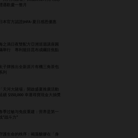
禮遇歡慶一整月
日本官方認證JHFA-夏日感恩優惠
海之滴日夜雙配方亞洲巡迴講座圓
滿舉行 專利籠目昆布成矚目焦點
太子牌推出全新原片有機三角茶包
系列
「天河大賭場」開啟盛夏推廣活動
延續 $550,000 幸運尋寶現金大抽獎
春季过敏与免疫重建：营养是第一
线“战斗力”
守護生命的秩序：褐藻醣膠在「身