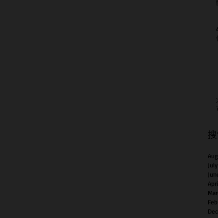
搜
Aug
Jul
Jun
Apr
Mar
Feb
Dec