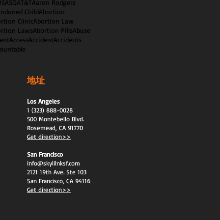
OS
ASQ
AT&T
Aaron Rodgers
ndoned Child
Abortion
rtion Clinic
Abortion Law
rtion Laws
Abortion Pills
Abuse
ent
Access
Accident
Accidents
ountable
地址
Los Angeles
1 (323) 888-0028
500 Montebello Blvd.
Rosemead, CA 91770
Get direction>>
San Francisco
info@skylilnksf.com
2121 19th Ave. Ste 103
San Francisco, CA 94116
Get direction>>