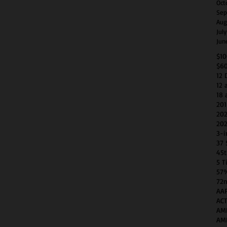
Oct
Sep
Aug
Jul
Jun
$1
$6
12 
12 
18 
201
202
202
3-i
37 
45t
5 T
57
72n
AAP
AC
AM
AM