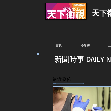
天下
首頁
洛杉磯
三
新聞時事 DAILY N
最近發佈
...............................................................