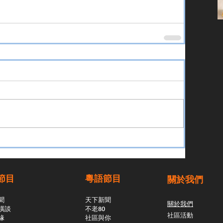
節目
粵語節目
關於我們
聞
天下新聞
關於我們
橫談
不老80
社區活動
緣
社區與你