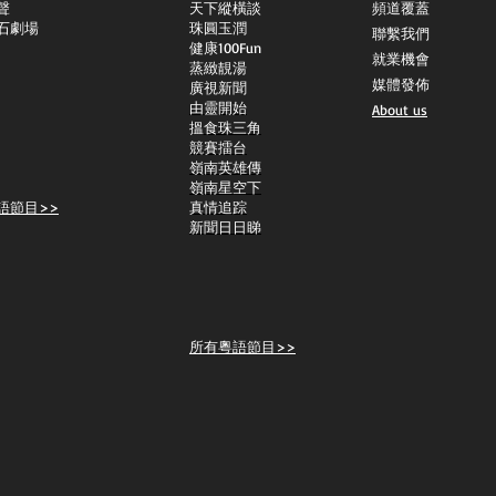
聲
天下縱橫談
頻道覆蓋
石劇場
​珠圓玉潤
聯繫我們
​健康100Fun
就業機會
蒸緻靚湯
媒體發佈
​廣視新聞
由靈開始
About us
搵食珠三角
競賽擂台
嶺南英雄傳
嶺南星空下
語節目>>
真情追踪
新聞日日睇
所有粵語節目>>