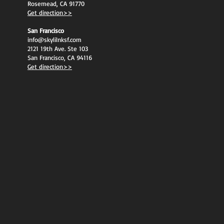
Rosemead, CA 91770
Get direction>>
San Francisco
info@skylilnksf.com
2121 19th Ave. Ste 103
San Francisco, CA 94116
Get direction>>