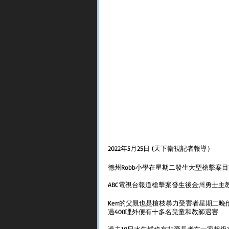
2022年5月25日 (天下衛視記者報導）
德州Robb小學在星期二發生大型槍擊案
ABC電視台報道槍擊案發生後金州勇士主教練
Kerr的父親也是槍枝暴力受害者星期二
過400哩外便有十多名兒童和教師遇害
過去10日水牛城也有非裔長者在一家超