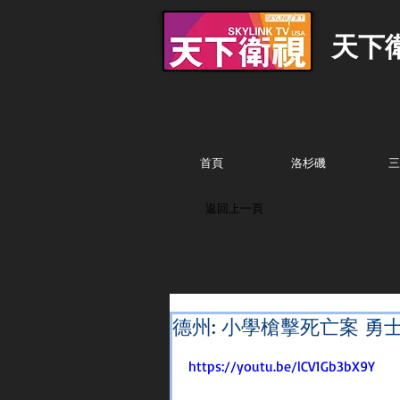
天下
首頁
洛杉磯
三
返回上一頁
德州: 小學槍擊死亡案 
https://youtu.be/lCV1Gb3bX9Y