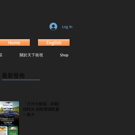
Log In
Home
English
區
關於天下衛視
Shop
最新發佈
...............................................................
「天河大賭場」四載輝
煌時光 精彩禮遇歡慶
一整月