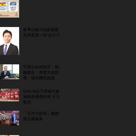
春季过敏与免疫重建：
营养是第一线“战斗力”
守護生命的秩序：褐藻
醣膠在「身體大規模重
整」後的機能維護
4/16-18太子牌威州參
展銷會優惠特價 天天
驚喜
「天河大賭場」擴建遊
戲大廳揭幕