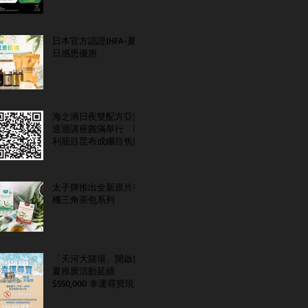
日本官方認證JHFA-夏
日感恩優惠
海之滴日夜雙配方亞洲
巡迴講座圓滿舉行 專
利籠目昆布成矚目焦點
太子牌推出全新原片有
機三角茶包系列
「天河大賭場」開啟盛
夏推廣活動延續
$550,000 幸運尋寶現金
大抽獎