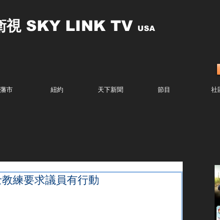
衛視
SKY LINK TV
USA
藩市
紐約
天下新聞
節目
社
勇士教練要求議員有行動