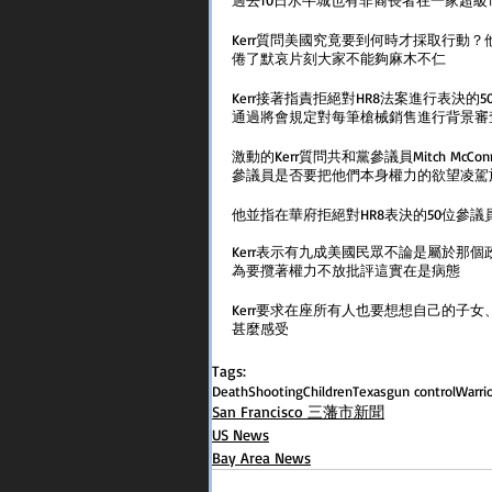
Kerr質問美國究竟要到何時才採取行動
倦了默哀片刻大家不能夠麻木不仁
Kerr接著指責拒絕對HR8法案進行表決
通過將會規定對每筆槍械銷售進行背景審
激動的Kerr質問共和黨參議員Mitch M
參議員是否要把他們本身權力的欲望凌駕
他並指在華府拒絕對HR8表決的50位參
Kerr表示有九成美國民眾不論是屬於那
為要攬著權力不放批評這實在是病態
Kerr要求在座所有人也要想想自己的子
甚麼感受
Tags:
Death
Shooting
Children
Texas
gun control
Warri
San Francisco 三藩市新聞
US News
Bay Area News