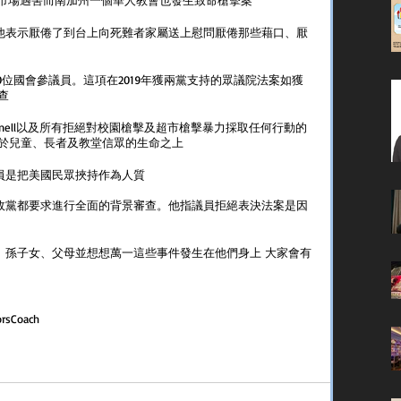
？他表示厭倦了到台上向死難者家屬送上慰問厭倦那些藉口、厭
的50位國會參議員。這項在2019年獲兩黨支持的眾議院法案如獲
查
cConnell以及所有拒絕對校園槍擊及超市槍擊暴力採取任何行動的
於兒童、長者及教堂信眾的生命之上
議員是把美國民眾挾持作為人質
個政黨都要求進行全面的背景審查。他指議員拒絕表決法案是因
女、孫子女、父母並想想萬一這些事件發生在他們身上 大家會有
ors
Coach