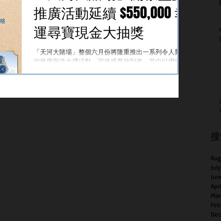
否等於完整茶葉？ 近年來，「原片茶」成為茶飲市場
推廣活動延續 $550,000 幸
常見的產品訴求。然而，業界所稱的原片茶並無統一標
準，部分產品雖較傳統碎茶保留較大葉片，但仍摻雜部
運尋寶現金大抽獎
份碎茶。 太子牌表示，此次推出的原片有機三角茶包
系列採用完整茶葉製成，消費者可透過茶包直接觀察葉
「天河大賭場」整個六月份將隆重推出一系列令人興奮
片形態。產品採用立體三角茶包設計，減少茶葉於包裝
的推廣與送大禮活動，迎接盛夏的到來。其中以繼續舉
過程中受到擠壓，同時提供較大的沖泡空間，使茶葉得
辦的 $550,000 幸運尋寶現金大抽獎最為矚目 。本月還
以自然舒展。 微塑膠議題帶動茶包材質升級 除了茶葉
將帶來充滿活力的博彩推廣日程、季節性禮品系列以及
本身之外，茶包材質近年也受到消費者關注。部分研究
多采多姿的夏季體驗，旨在回饋所有玩家，並歡迎新朋
與媒體報導曾引發外界
友的加入 。 $550,000 幸運尋寶現金大抽獎 | 即日起至6
月27日 幸運尋寶現金大抽獎逢星期六晚上舉行 ，誠邀
「天河貴賓會員卡」（SRR）會員參加抽獎及緊張刺激
的互動壓軸決賽體驗 ： 抽獎活動每逢星期六晚上7時至
搜
10時舉行，每30分鐘抽出一名得獎者 。 得獎者可獲
Free Play 獎賞，獎額由 $1,000 至 $3,000 不等 。 每週
將有一名決賽入圍者參與幸運尋寶遊戲，有機會角逐高
Aug
達 $50,000 現金大獎。 壓軸大獎決賽環節設有 14 個寶
Jul
箱，每個寶箱均保證附有 $2,500 至 $50,000 的現金獎
Jun
賞，令每個星期六晚上打造全情投入、驚喜連連的娛樂
Apr
盛典。 六月推廣活動及賓客體驗 「天河大賭場」六月
Mar
份陣容同步展現多項注入夏季靈感的推廣活動與獎賞
Feb
： 「名錶好賞送大禮」名牌
Dec