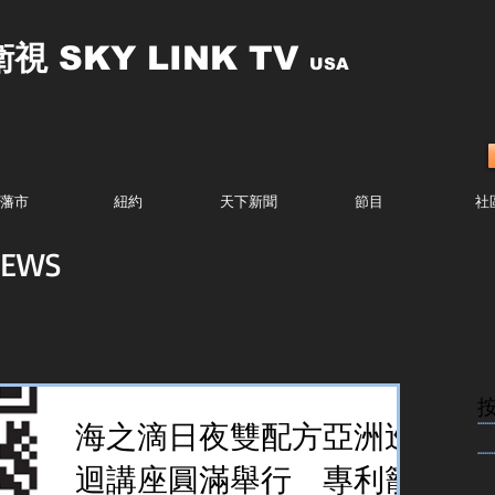
衛視
SKY LINK TV
USA
藩市
紐約
天下新聞
節目
社
EWS
........
海之滴日夜雙配方亞洲巡
........
迴講座圓滿舉行 專利籠