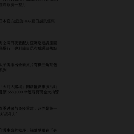
禮遇歡慶一整月
日本官方認證JHFA-夏日感恩優惠
海之滴日夜雙配方亞洲巡迴講座圓
滿舉行 專利籠目昆布成矚目焦點
太子牌推出全新原片有機三角茶包
系列
「天河大賭場」開啟盛夏推廣活動
延續 $550,000 幸運尋寶現金大抽獎
春季过敏与免疫重建：营养是第一
线“战斗力”
守護生命的秩序：褐藻醣膠在「身