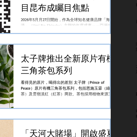
目昆布成矚目焦點
2026年5月月27日開始，作為全球知名健康品牌「海之
滴」（Umi No Shizuku）主辦的年度盛事——亞洲健康
巡迴講座「在越南胡志明市、河內市以及泰國曼谷三大
亞洲核心城市成功舉辦。 本次巡迴講座引發了醫學
界、媒體及廣大追求健康、健康处于严重挑战时期人士
的強烈關注。 講座特別邀請到了日本著名褐藻糖膠專
太子牌推出全新原片有機
家、日本若宮醫院副院長、同時兼任日本褐藻糖膠
（Fucoidan）研究所理事的立川大介醫學博士（Dr.
Daisuke Tachikawa）親臨現場。 在本次巡迴講座中，立
三角茶包系列
川博士重磅發表了海之滴歷時多年研發的顛覆性創新成
果——“海之滴日夜雙配方”限量版 + 混合AG並首次深
看得見的原片，喝得出的差別 太子牌（Prince of
度揭秘了獲得日本專利認證的珍稀核心成分“籠目昆
Peace）原片有機三角茶包系列，包括恩施玉霖（綠
布”在生物鍾分時免疫調理中的核心成果。 榮獲日本專
茶）及雲嶺滇紅（紅茶）两款。茶包採用植物來源玉米
利：限量珍稀原料「籠目昆布」夜晚3倍細胞健康更新
纖維製成，不含微塑膠，安全又環保。 隨著消費者對
在講座的核心報告中，立川大介博士展示了海之滴與日
食品來源、微塑膠議題及永續環保的關注持續升溫，茶
本九州大學食品免疫功能分析學實驗室共同研究的重大
包產品也逐漸朝向原葉化、有機化及環保化發展。深耕
突破。 這次推出的日夜雙配方，其靈魂在於加入了極
北美市場多年的太子牌（Prince of Peace）近日推出全
為珍稀的“籠目昆布褐藻糖膠”。 籠目昆布隻生長在日本
新「原片有機三角茶包系列」，產品採用完整茶葉、
北海道函館附近極少數的冰冷海域，因其
USDA有機認證原料及植物來源茶包材質，為市場提供
「天河大賭場」開啟盛夏
另一種兼顧品質與便利性的茶飲選擇。 「原片茶」是