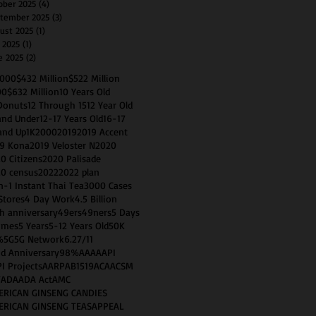
ober 2025
(4)
4 posts
tember 2025
(3)
3 posts
ust 2025
(1)
1 post
y 2025
(1)
1 post
e 2025
(2)
2 posts
0000
$432 Million
$522 Million
00
$632 Million
10 Years Old
Donuts
12 Through 15
12 Year Old
and Under
12-17 Years Old
16-17
and Up
1K
2000
2019
2019 Accent
9 Kona
2019 Veloster N
2020
0 Citizens
2020 Palisade
0 census
2022
2022 plan
n-1 Instant Thai Tea
3000 Cases
Stores
4 Day Work
4.5 Billion
h anniversary
49ers
49ners
5 Days
imes
5 Years
5-12 Years Old
50K
%
5G
5G Network
6.2
7/11
d Anniversary
98%
AAA
AAPI
I Projects
AARP
AB1519
ACA
ACSM
T
ADA
ADA Act
AMC
ERICAN GINSENG CANDIES
ERICAN GINSENG TEAS
APPEAL