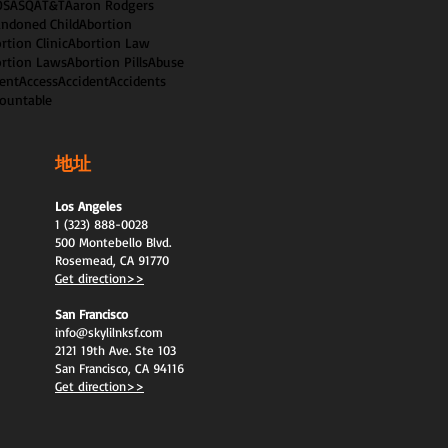
OS
ASQ
AT&T
Aaron Rodgers
ndoned Child
Abortion
rtion Clinic
Abortion Law
rtion Laws
Abortion Pills
Abuse
ent
Access
Accident
Accidents
ountable
地址
Los Angeles
1 (323) 888-0028
500 Montebello Blvd.
Rosemead, CA 91770
Get direction>>
San Francisco
info@skylilnksf.com
2121 19th Ave. Ste 103
San Francisco, CA 94116
Get direction>>