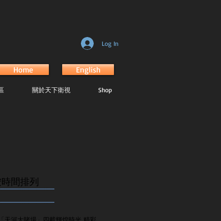
Log In
Home
English
區
關於天下衛視
Shop
按時間排列
.......................................................
.......................................................
「天河大賭場」四載輝煌時光 精彩