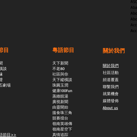
AS
Aba
Abo
Abo
Acc
Acc
節目
粵語節目
關於我們
聞
天下新聞
關於我們
橫談
不老80
社區活動
緣
社區與你
聲
天下縱橫談
頻道覆蓋
石劇場
​珠圓玉潤
聯繫我們
​健康100Fun
就業機會
蒸緻靚湯
媒體發佈
​廣視新聞
由靈開始
About us
搵食珠三角
競賽擂台
嶺南英雄傳
嶺南星空下
語節目>>
真情追踪