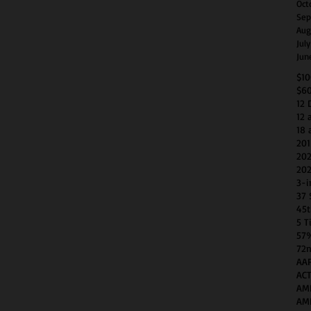
Oct
Sep
Aug
Jul
Jun
$1
$6
12 
12 
18 
201
202
202
3-i
37 
45t
5 T
57
72n
AAP
AC
AM
AM