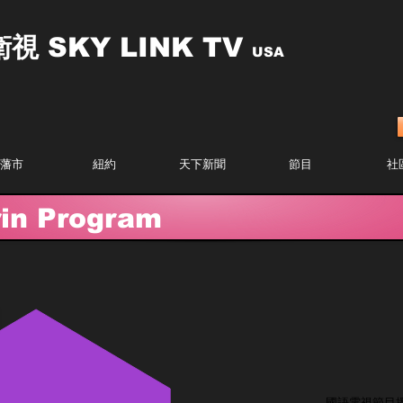
衛視
SKY LINK TV
USA
藩市
紐約
天下新聞
節目
社
n Program
國語電視節