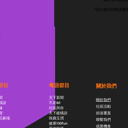
*節目播出時間請參
節目
粵語節目
關於我們
聞
天下新聞
關於我們
橫談
不老80
社區活動
緣
社區與你
聲
天下縱橫談
頻道覆蓋
石劇場
​珠圓玉潤
聯繫我們
​健康100Fun
就業機會