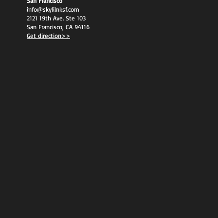
San Francisco
info@skylilnksf.com
2121 19th Ave. Ste 103
San Francisco, CA 94116
Get direction>>