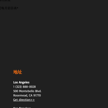
照每月節目表*
地址
Los Angeles
1 (323) 888-0028
500 Montebello Blvd.
Rosemead, CA 91770
Get direction>>