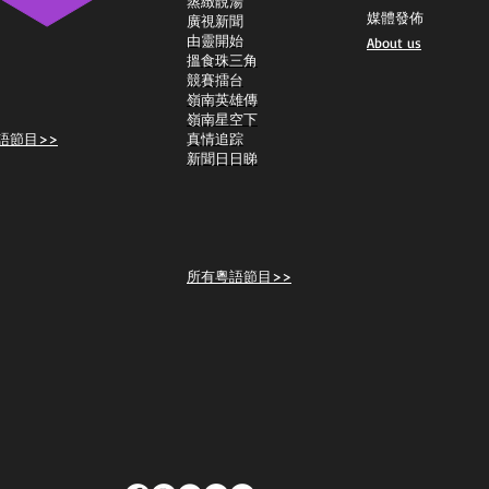
蒸緻靚湯
媒體發佈
​廣視新聞
由靈開始
About us
搵食珠三角
競賽擂台
嶺南英雄傳
嶺南星空下
語節目>>
真情追踪
新聞日日睇
所有粵語節目>>