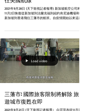
往美國航線
2021年9月28日 (天下衛視記者報導) 新加坡航空公司將於
11月2日恢復從新加坡到法蘭克福到紐約肯尼迪機場和從
新加坡到香港飛往三藩市的航班。自疫情開始以來這兩
條航行線路都被暫停，該航空公司表示恢復航線是為了
回應美國總統拜登在上週宣布將對將接種疫苗的旅客重
新開放美國邊境的...
Load video
三藩市: 國際旅客限制將解除 旅
遊城市復甦在即
2021年9月21日 (天下衛視記者報導） 白宮宣布從11月初