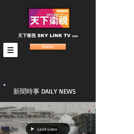
天下衛視
SKY LINK TV
USA
Home
新聞時事 DAILY NEWS
Load video