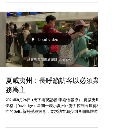
Load video
夏威夷州：長呼籲訪客以必須業
務爲主
2021年8月24日 (天下衛視記者 李嘉怡報導） 夏威夷州長
伊格（David Ige）星期一表示夏州正努力控制高度傳染
性的Delta新冠變種病毒，要求訪客減少到各個島旅遊並
以從事必須業務者爲主。美聯社報道他預期削減訪客呼
籲會直至10月底...