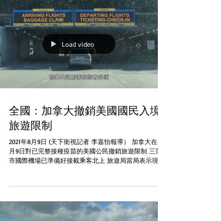
Load video
全國：加拿大撤銷美國國民入境
旅遊限制
2021年8月9日 (天下衛視記者 李嘉怡報導） 加拿大在8
月9日對已完整接種疫苗的美國公民撤銷旅遊限制 三藩
市國際機場已準備好接載乘客北上 旅遊局當局表示現時
每星期有超過50班直航班機從三藩市飛往Calgary、
Montreal、多倫多以及溫哥華。如旅客符合各項規定可
以...