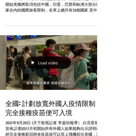
開始美國將取消包括中國，印度，巴西和歐洲大部分國
家在內的國際旅客限制，名單上總共有33個國家 其中對
於旅遊城市三藩市來說往往來到市内的前三大國際旅客
就是英國，法國和德國。這3個國家都將被列入取消限制
的國家名單。在...
Load video
全國: 計劃放寬外國人疫情限制
完全接種疫苗便可入境
2021年9月20日 (天下衛視記者 李嘉怡報導） 白宮星期一
宣佈,計劃由11月初開始所有外國人如果能夠出示證明已
經完全接種新冠肺炎疫苗就可以登上飛機前往美國，當