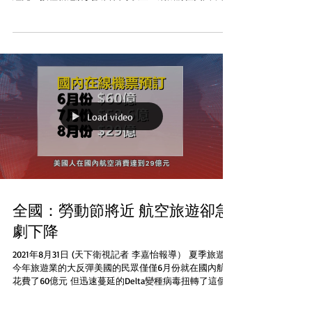
然也要有合適的簽證 這項要求某程度放寬對一些國家的
旅遊限制之前無論是否已經打針一些國家的某些類別如
旅遊的訪客都不...
Load video
全國：勞動節將近 航空旅遊卻急
劇下降
2021年8月31日 (天下衛視記者 李嘉怡報導） 夏季旅遊是
今年旅遊業的大反彈美國的民眾僅僅6月份就在國內航空
花費了60億元 但迅速蔓延的Delta變種病毒扭轉了這個局
面根據Adobe的數字經濟指數的數據，7月份國內在線機
票預訂降至52.6億元比上月下降13%，比2019...