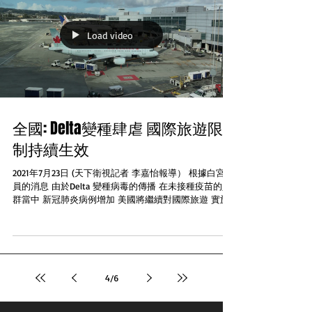
Load video
全國: Delta變種肆虐 國際旅遊限
制持續生效
2021年7月23日 (天下衛視記者 李嘉怡報導） 根據白宮官
員的消息 由於Delta 變種病毒的傳播 在未接種疫苗的人
群當中 新冠肺炎病例增加 美國將繼續對國際旅遊 實施
現時的旅遊限制 目前白宮面臨著來自旅遊業的壓力 要求
取消限制令 白宮表示明白旅遊的重要性...
4
/
6