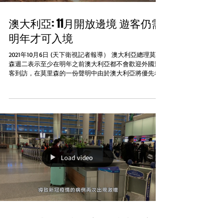
澳大利亞: 11月開放邊境 遊客仍需
明年才可入境
2021年10月6日 (天下衛視記者報導） 澳大利亞總理莫里
森週二表示至少在明年之前澳大利亞都不會歡迎外國遊
客到訪，在莫里森的一份聲明中由於澳大利亞將優先考
慮技術移民和留學生進入該國因此遊客只能從明年開始
入境澳大利亞 自2020年3月以來澳大利亞一直處於關閉
當中，目前的決議...
Load video