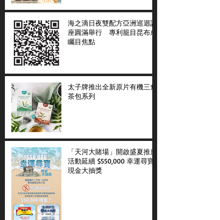
海之滴日夜雙配方亞洲巡迴講
座圓滿舉行 專利籠目昆布成
矚目焦點
太子牌推出全新原片有機三角
茶包系列
「天河大賭場」開啟盛夏推廣
活動延續 $550,000 幸運尋寶
現金大抽獎