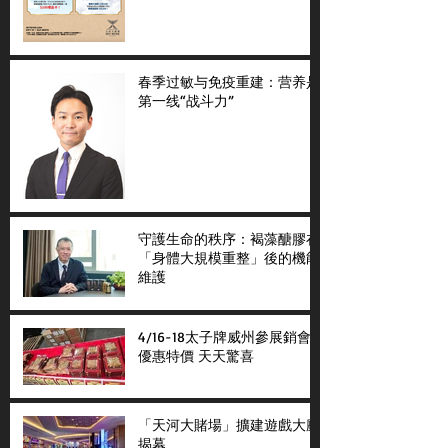
春季过敏与免疫重建：营养是
第一线“战斗力”
守護生命的秩序：褐藻醣膠在
「身體大規模重整」後的機能
維護
4/16-18太子牌威州參展銷會
優惠特價 天天驚喜
「天河大賭場」擴建遊戲大廳
揭幕