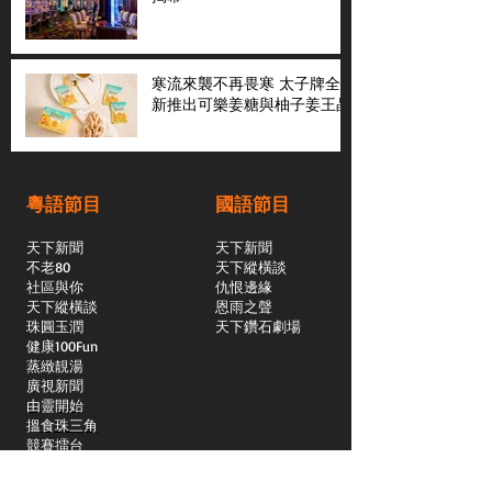
寒流來襲不再畏寒 太子牌全
新推出可樂姜糖與柚子姜王晶
粵語節目
國語節目
天下新聞
天下新聞
不老80
天下縱橫談
社區與你
​仇恨邊緣
天下縱橫談
恩雨之聲
​珠圓玉潤
天下鑽石劇場
​健康100Fun
蒸緻靚湯
​廣視新聞
由靈開始
搵食珠三角
競賽擂台
嶺南英雄傳
嶺南星空下