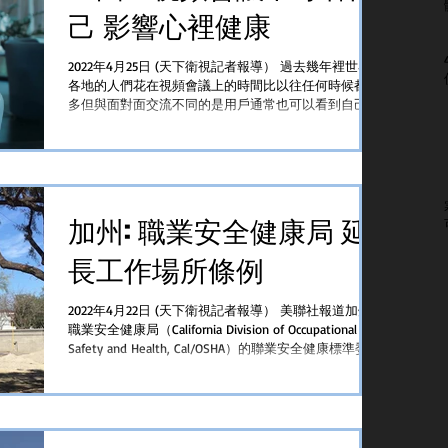
己 影響心裡健康
2022年4月25日 (天下衛視記者報導） 過去幾年裡世界
各地的人們花在視頻會議上的時間比以往任何時候都要
多但與面對面交流不同的是用戶通常也可以看到自己的
影像。心裡學家表示長時間盯著自己的視頻影像會加深
對外表容貌的持續關注對心理健康有害尤其是女性...
加州: 職業安全健康局 延
長工作場所條例
2022年4月22日 (天下衛視記者報導） 美聯社報道加州
職業安全健康局（California Division of Occupational
Safety and Health, Cal/OSHA）的聯業安全健康標準委員
會在周四表決通過將強制支付受新冠病毒影響工人薪資
條...