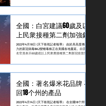
Kathryn Kimball...
全國：白宮建議60歲及以
上民衆接種第二劑加強針
2022年4月18日 (天下衛視記者報導） 由於具高度傳染
力的新冠病毒BA.2變種毒株正在美國各地蔓延。白宮一
名官員表示60歲或以上民衆應接種第二劑新冠疫苗加強
針 上個月新被任命為白宮新冠肺炎疫情應急協調主任
的賈哈醫生（Dr. Ashish K...
全國：著名爆米花品牌 召
回18个州的產品
2022年4月14日 (天下衛視記者報導） 在全國18个州零售