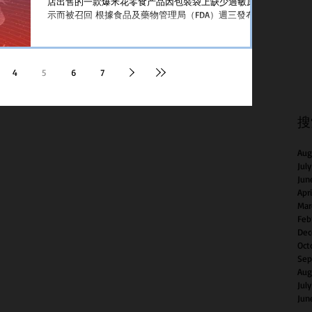
店出售的一款爆米花零食产品因包裝袋上缺少過敏原警
示而被召回 根據食品及藥物管理局（FDA）週三發布的
一份聲明指著名零食品牌Snak King在全國18个州零售商
出售的爆米花產品可能含有牛奶過敏原...
4
5
6
7
搜
Aug
Jul
Jun
Apr
Mar
Feb
Dec
Oct
Sep
Aug
Jul
Jun