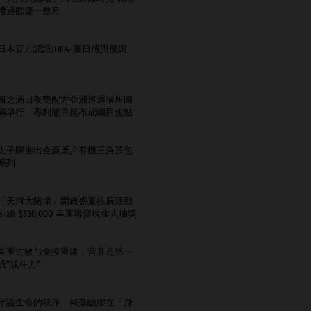
禮遇歡慶一整月
日本官方認證JHFA-夏日感恩優惠
海之滴日夜雙配方亞洲巡迴講座圓
滿舉行 專利籠目昆布成矚目焦點
太子牌推出全新原片有機三角茶包
系列
「天河大賭場」開啟盛夏推廣活動
延續 $550,000 幸運尋寶現金大抽獎
春季过敏与免疫重建：营养是第一
线“战斗力”
守護生命的秩序：褐藻醣膠在「身