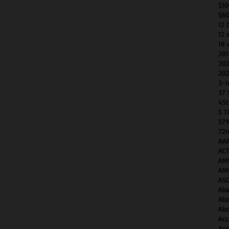
$1
$6
12 
12 
18 
201
202
202
3-i
37 
45t
5 T
57
72n
AAP
AC
AM
AM
AS
Aba
Abo
Abo
Acc
Acc