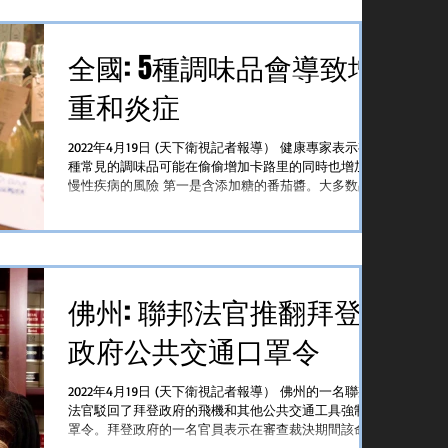
全國: 5種調味品會導致增
重和炎症
2022年4月19日 (天下衛視記者報導） 健康專家表示有5
種常見的調味品可能在偷偷增加卡路里的同時也增加患
慢性疾病的風險 第一是含添加糖的番茄醬。大多数品
牌的番茄酱在一汤匙的产品中就含有4克的添加糖。雖
然生產商已經開始提供不添加糖的番茄醬品類但是大多
消費者仍然出於習慣和偏...
佛州: 聯邦法官推翻拜登
政府公共交通口罩令
2022年4月19日 (天下衛視記者報導） 佛州的一名聯邦
法官駁回了拜登政府的飛機和其他公共交通工具強制口
罩令。拜登政府的一名官員表示在審查裁決期間該命令
不再有效 有綫新聞網絡CNN報道聯邦地區法院法官