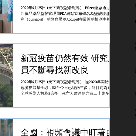
2022年4月25日 (天下衛視記者報導） Pfizer藥廠通过聯
邦食品藥品監督管理局FDA網站宣布學名為鹽酸喹那普
利（quinapril）的降血壓藥Accupril在最近的檢測中被發
現亞硝胺含量超标因此需要召回其中五個批次...
新冠疫苗仍然有效 研究人
員不斷尋找新改良
2022年4月25日 (天下衛視記者報導） 從2020年開始新
冠肺炎襲擊全球，時至今日已經兩年多，到目前為止，
全球感染人數為5億多，死亡人數達到六百二十萬多
例。全美新冠肺炎感染人數達8千萬，也造成將近1百萬
的美國人在疫情中逝去。日前疫苗公司正在測試注射或
滴鼻劑等新方法是否能...
全國：視頻會議中盯著自