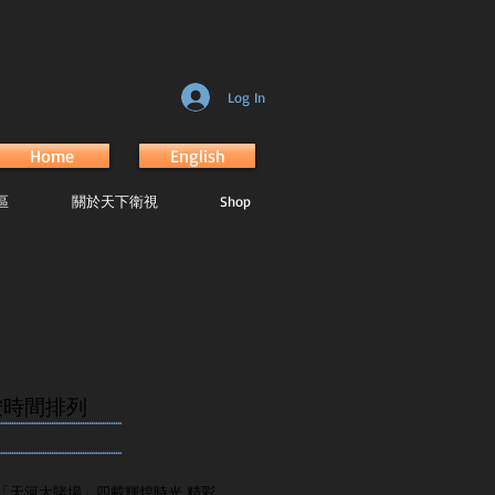
Log In
Home
English
區
關於天下衛視
Shop
按時間排列
.......................................................
.......................................................
「天河大賭場」四載輝煌時光 精彩