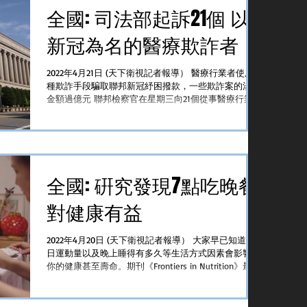
全國: 司法部起訴21個 以
新冠為名的醫療欺詐者
2022年4月21日 (天下衛視記者報導） 醫療行業者使用各
種欺詐手段騙取聯邦新冠紓困撥款，一些欺詐案的涉案
金額過億元 聯邦檢察官在星期三向21個從事醫療行業的
人提出起訴。起訴書顯示欺詐聯邦新冠紓困撥款的手段
五花八門，除了之前屢有曝出的偽造疫苗卡之外還有醫
護人員將相對便宜的...
全國: 硏究發現7點吃晚餐
對健康有益
2022年4月20日 (天下衛視記者報導） 大家早已知道每
日運動量以及晚上睡得有多久等生活方式因素會影響到
你的健康甚至壽命。期刊《Frontiers in Nutrition》最新
發表的一項研究報告指出有證據顯示吃晚餐較早的人士
壽命可能也會較長...