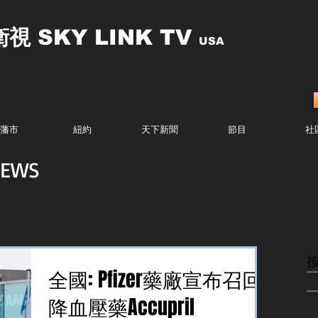
衛視
SKY LINK TV
USA
藩市
紐約
天下新聞
節目
社
EWS
........
全國: Pfizer藥廠宣布召回
........
降血壓藥Accupril