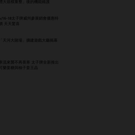
體大規模重整」後的機能維護
4/16-18太子牌威州參展銷會優惠特
價 天天驚喜
「天河大賭場」擴建遊戲大廳揭幕
寒流來襲不再畏寒 太子牌全新推出
可樂姜糖與柚子姜王晶