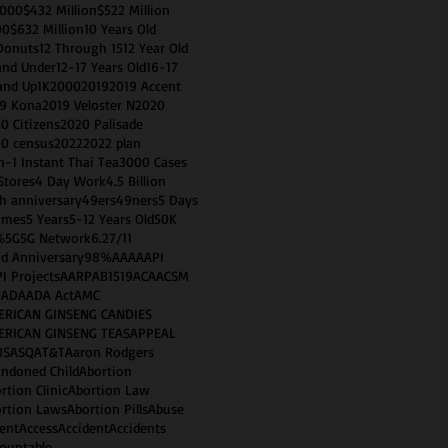
0000
$432 Million
$522 Million
00
$632 Million
10 Years Old
Donuts
12 Through 15
12 Year Old
and Under
12-17 Years Old
16-17
and Up
1K
2000
2019
2019 Accent
9 Kona
2019 Veloster N
2020
0 Citizens
2020 Palisade
0 census
2022
2022 plan
n-1 Instant Thai Tea
3000 Cases
Stores
4 Day Work
4.5 Billion
h anniversary
49ers
49ners
5 Days
imes
5 Years
5-12 Years Old
50K
%
5G
5G Network
6.2
7/11
d Anniversary
98%
AAA
AAPI
I Projects
AARP
AB1519
ACA
ACSM
T
ADA
ADA Act
AMC
ERICAN GINSENG CANDIES
ERICAN GINSENG TEAS
APPEAL
OS
ASQ
AT&T
Aaron Rodgers
ndoned Child
Abortion
rtion Clinic
Abortion Law
rtion Laws
Abortion Pills
Abuse
ent
Access
Accident
Accidents
ountable