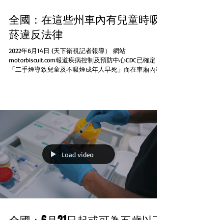
全國：在這些州車內有兒童時吸
菸違反法律
2022年6月14日 (天下衛視記者報導） 網站
motorbiscuit.com報道疾病控制及預防中心CDC已確定
「二手煙導致兒童及不吸煙成年人早死」而在車廂內等
閉密空間二手煙是尤其危險 這正是為何英國及美國的一
些州有法律禁止在載有未成年人的車內吸煙但美國的聯
邦政府則沒有通...
Load video