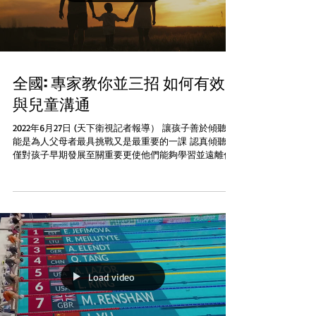
全國: 專家教你並三招 如何有效
與兒童溝通
2022年6月27日 (天下衛視記者報導） 讓孩子善於傾聽可
能是為人父母者最具挑戰又是最重要的一課 認真傾聽不
僅對孩子早期發展至關重要更使他們能夠學習並遠離傷
害而且對於建立關係和在以後的生活中取得成功也至關
重要 很多父母經常會覺得孩子無法或不願意傾聽從而導
致爭吵和發脾氣因此...
Load video