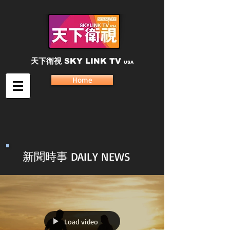
天下衛視
SKY LINK TV
USA
Home
新聞時事 DAILY NEWS
Load video