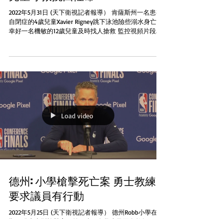
2022年5月31日 (天下衛視記者報導） 肯薩斯州一名患有
自閉症的4歲兒童Xavier Rigney跳下泳池險些溺水身亡，
幸好一名機敏的12歲兒童及時找人搶救 監控視頻片段顯
示5月18日在Lawrence市的一座公寓不會説話的Rigney不
知用什麼方式進入了上鎖的泳池並跳...
Load video
德州: 小學槍擊死亡案 勇士教練
要求議員有行動
2022年5月25日 (天下衛視記者報導） 德州Robb小學在星