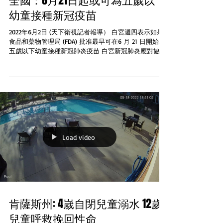
全國：6月21日起或可為五歲以下
幼童接種新冠疫苗
2022年6月2日 (天下衛視記者報導） 白宮週四表示如果
食品和藥物管理局 (FDA) 批准最早可在6 月 21 日開始為
五歲以下幼童接種新冠肺炎疫苗 白宮新冠肺炎應對協調
員Ashish Jha表示預計疫苗最早將於 6 月 21 日星期二正
式開始。FDA...
Load video
肯薩斯州: 4嵗自閉兒童溺水 12歲
兒童呼救挽回性命