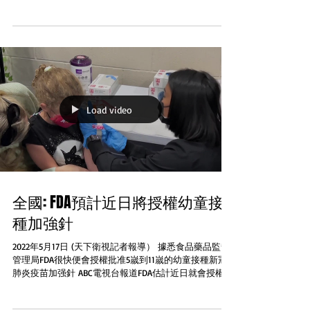
Robb小學一名18歲槍手Salvado Romos在校園內開槍造成
14 名小學生和一名教師死亡 ...
Load video
全國: FDA預計近日將授權幼童接
種加強針
2022年5月17日 (天下衛視記者報導） 據悉食品藥品監督
管理局FDA很快便會授權批准5嵗到11嵗的幼童接種新冠
肺炎疫苗加强針 ABC電視台報道FDA估計近日就會授權為
這個群組的兒童接種Pfizer疫苗加强針，這個時間正好趕
上夏令營和暑期活動...