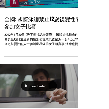
全國: 國際泳總禁止12嵗後變性者
參加女子比賽
2022年6月20日 (天下衛視記者報導） 國際游泳總會FINA
會員星期日通過新的性別包容政策從星期一起只允許12
嵗之前變性的人士參與世界級的女子組賽事 泳總也提議
設立“公開組”的比賽他們會成立工作小組在未來六個月
尋找最有效的方法...
Load video