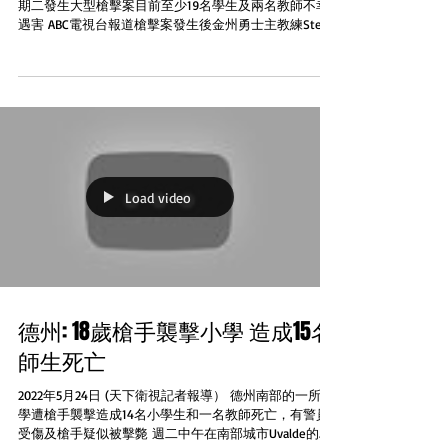
期二發生大型槍擊案目前至少19名學生及兩名教師不幸
遇害 ABC電視台報道槍擊案發生後金州勇士主教練Steve
Kerr在一個記者會上激動地要求國會參議員採取行動...
Load video
德州: 18歲槍手襲擊小學 造成15名
師生死亡
2022年5月24日 (天下衛視記者報導） 德州南部的一所小
學遭槍手襲擊造成14名小學生和一名教師死亡，有警員
受傷及槍手疑似被擊斃 週二中午在南部城市Uvalde的