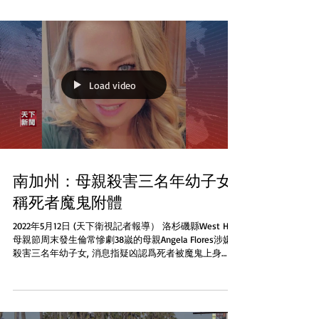
Load video
南加州：母親殺害三名年幼子女
稱死者魔鬼附體
2022年5月12日 (天下衛視記者報導） 洛杉磯縣West Hills
母親節周末發生倫常慘劇38嵗的母親Angela Flores涉嫌
殺害三名年幼子女, 消息指疑凶認爲死者被魔鬼上身
Flores暫時被關在監獄保釋金600萬元...