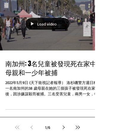
Load video
南加州: 3名兒童被發現死在家中
母親和一少年被捕
2022年5月9日 (天下衛視記者報導） 洛杉磯警方週日稱,
一名南加州的38 歲母親在她的三個孩子被發現死在家中
後，因涉嫌謀殺而被捕。三名受害兒童，兩男一女，年
齡在8至12 歲之間，他們的母親最初被拘留審問，後來
被捕。 錄播：在週日母親節早上 7 點 40...
1
/
6