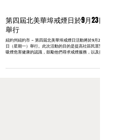
第四屆北美華埠戒煙日於9月23日
舉行
紐約州紐約市 – 第四屆北美華埠戒煙日活動將於9月23
日（星期一）舉行。此次活動的目的是提高社區民眾對
吸煙危害健康的認識，鼓勵他們尋求戒煙服務，以及推
動社區採取行動，以消除亞裔社區普遍存在的健康差
距。參加此次北美華埠戒煙日的城市包括紐約市、洛杉
磯、三藩市、奧克蘭及多倫多。...