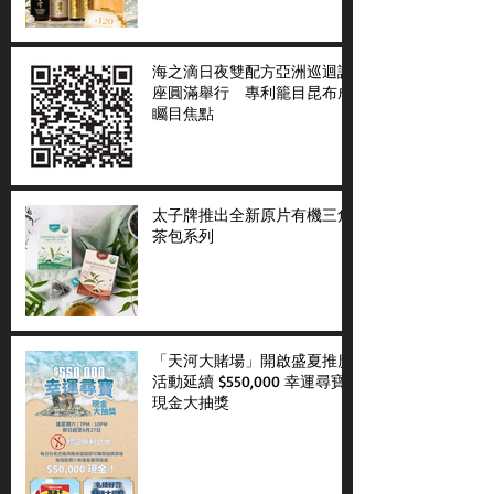
海之滴日夜雙配方亞洲巡迴講
座圓滿舉行 專利籠目昆布成
矚目焦點
太子牌推出全新原片有機三角
茶包系列
「天河大賭場」開啟盛夏推廣
活動延續 $550,000 幸運尋寶
現金大抽獎