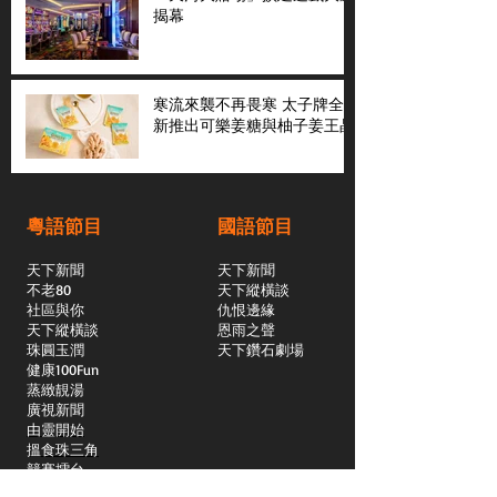
揭幕
寒流來襲不再畏寒 太子牌全
新推出可樂姜糖與柚子姜王晶
粵語節目
國語節目
天下新聞
天下新聞
不老80
天下縱橫談
社區與你
​仇恨邊緣
天下縱橫談
恩雨之聲
​珠圓玉潤
天下鑽石劇場
​健康100Fun
蒸緻靚湯
​廣視新聞
由靈開始
搵食珠三角
競賽擂台
嶺南英雄傳