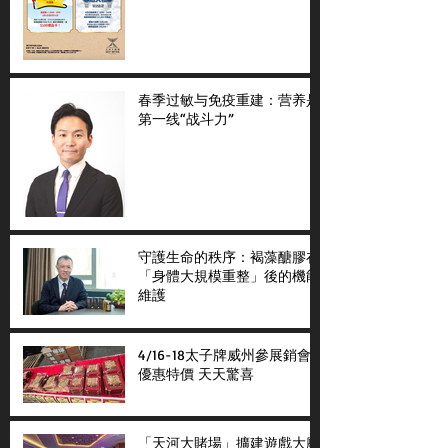
春季过敏与免疫重建：营养是
第一线“战斗力”
守護生命的秩序：褐藻醣膠在
「身體大規模重整」後的機能
維護
4/16-18太子牌威州參展銷會
優惠特價 天天驚喜
「天河大賭場」擴建遊戲大廳