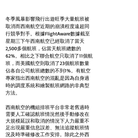
冬季風暴影響飛行出遊旺季大量航班被
取消而西南航空近期的崩潰程度遠超同
行競爭對手。根據FlightAware數據截至
星期三下午西南航空已經取消了當天
2,500多個航班，佔當天航班總數的
62%。相比之下聯合航空只取消了11個航
班，而美國航空則取消了23個航班數量
佔各自公司航班總數的不到1%。有航空
專家指出西南航空的混亂是因為自身過
時的調度系統和繪製航班網路的非典型
方法。
西南航空的機組排班平台非常老舊過時
需要人工確認航班情況然後手動修改在
大規模延誤和取消的情況下人力嚴重不
足出現嚴重信息誤差、無法追蹤航班情
況及時準確修改工作安排。除此之外西