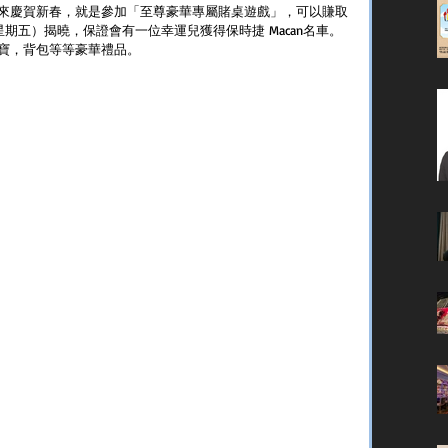
來慶賀新春，就是參加「至尊豪華專屬賭桌遊戲」，可以賺取
8日（星期五）揭曉，保證會有一位幸運兒獲得保時捷 Macan名車。
寶，背包等等豪華禮品。