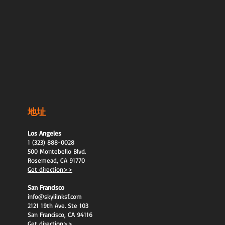
地址
Los Angeles
1 (323) 888-0028
500 Montebello Blvd.
Rosemead, CA 91770
Get direction>>
San Francisco
info@skylilnksf.com
2121 19th Ave. Ste 103
San Francisco, CA 94116
Get direction>>