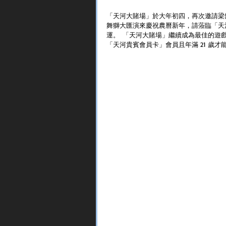
「天河大賭場」於大年初四，再次邀請梁舘
舞獅大匯演來慶祝農曆新年，請蒞臨「天
運。  「天河大賭場」繼續成為最佳的
「天河貴賓會員卡」會員且年滿 21 歲