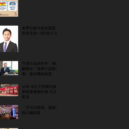
春季过敏与免疫重建：
营养是第一线“战斗力”
守護生命的秩序：褐藻
醣膠在「身體大規模重
整」後的機能維護
4/16-18太子牌威州參
展銷會優惠特價 天天
驚喜
「天河大賭場」擴建遊
戲大廳揭幕