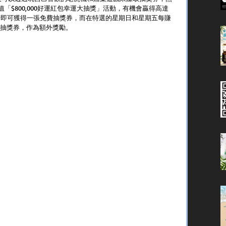
加總值「$800,000好運紅包幸運大抽獎」活動，有機會贏得高達
亭刷卡即可獲得一張免費抽獎券，而在特選的星期日和星期五每賺
0張抽獎券，作為額外獎勵。