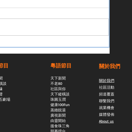
節目
粵語節目
關於我們
聞
天下新聞
關於我們
橫談
不老80
社區活動
緣
社區與你
聲
天下縱橫談
頻道覆蓋
石劇場
​珠圓玉潤
聯繫我們
​健康100Fun
就業機會
蒸緻靚湯
媒體發佈
​廣視新聞
由靈開始
About us
搵食珠三角
競賽擂台