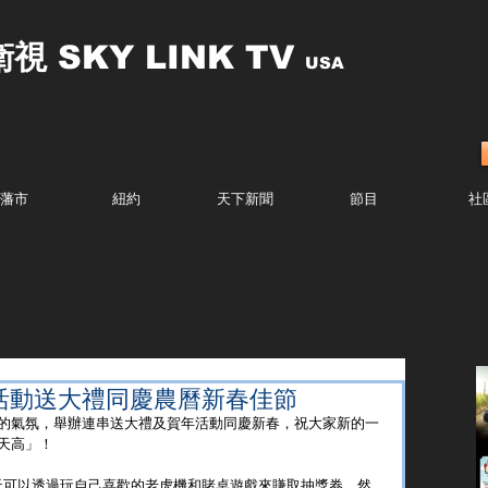
衛視
SKY LINK TV
USA
藩市
紐約
天下新聞
節目
社
活動送大禮同慶農曆新春佳節
的氣氛，舉辦連串送大禮及賀年活動同慶新春，祝大家新的一
天高」！
天可以透過玩自己喜歡的老虎機和賭桌遊戲來賺取抽獎券，然