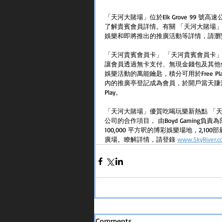
「天河大賭場」位於Elk Grove 99
了解貴賓會員詳情。有關 「天河大賭場
娛樂和即將推出的推廣活動等詳情，請瀏覽 www
「天河貴賓會員卡」 「天河貴賓會員卡
讓會員透過無卡支付、無現金錢包及其他
娛樂活動的萬能鑰匙，積分可用於Free 
內的推廣亭登記成為會員，於開戶當天賺滿25
Play。
「天河大賭場」優質吃喝玩樂新熱點 「天河大賭場」
公司的合作項目， 由Boyd Gaming負
100,000 平方呎的博彩娛樂場地，2,
廣場。瞭解詳情，請登錄 
www.SkyRiver.
Comments