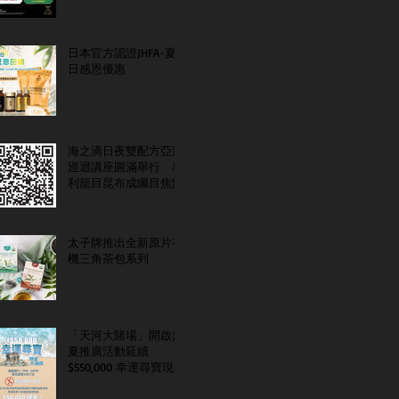
日本官方認證JHFA-夏
日感恩優惠
海之滴日夜雙配方亞洲
巡迴講座圓滿舉行 專
利籠目昆布成矚目焦點
太子牌推出全新原片有
機三角茶包系列
「天河大賭場」開啟盛
夏推廣活動延續
$550,000 幸運尋寶現金
大抽獎