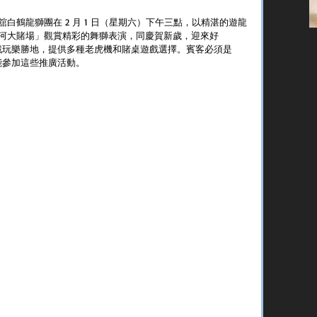
白鶴龍獅團在 2 月 1 日（星期六）下午三點，以精湛的遊龍
河大賭場」觀賞精彩的舞獅表演，同慶賀新歲，迎來好
遊戲玩樂勝地，提供多種老虎機和賭桌遊戲選擇。賓客必須是
才能參加這些推廣活動。