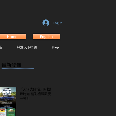
Log In
Home
English
區
關於天下衛視
Shop
最新發佈
...............................................................
「天河大賭場」四載輝
煌時光 精彩禮遇歡慶
一整月