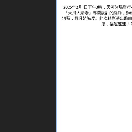
2025年2月1日下午3時，天河賭場
「天河大賭場」專屬設計的醒獅，獅頭後標註
河藍，極具辨識度。此次精彩演出將
滾，福運連連！