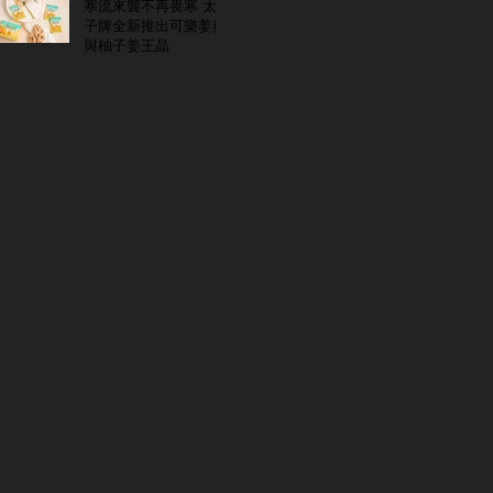
寒流來襲不再畏寒 太
子牌全新推出可樂姜糖
與柚子姜王晶