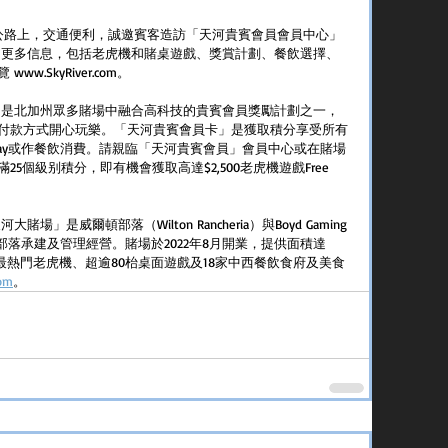
 號高速公路上，交通便利，誠邀賓客造訪「天河貴賓會員會員中心」
」更多信息，包括老虎機和賭桌遊戲、獎賞計劃、餐飲選擇、
.SkyRiver.com。
」是北加州眾多賭場中融合高科技的貴賓會員獎勵計劃之一，
付款方式開心玩樂。「天河貴賓會員卡」是獲取積分享受所有
Play或作餐飲消費。請親臨「天河貴賓會員」會員中心或在賭場
個級别積分，即有機會獲取高達$2,500老虎機遊戲Free 
是威爾頓部落（Wilton Rancheria）與Boyd Gaming
責為部落承建及管理經營。賭場於2022年8月開業，提供面積達 
100部最熱門老虎機、超逾80枱桌面遊戲及18家中西餐飲食府及美食
com
。