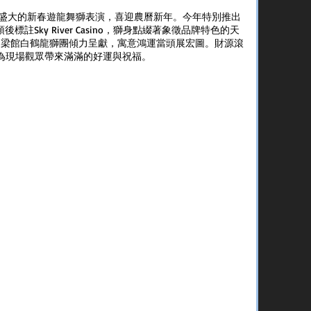
舉行盛大的新春遊龍舞獅表演，喜迎農曆新年。今年特別推出
Sky River Casino，獅身點綴著象徵品牌特色的天
由梁館白鶴龍獅團傾力呈獻，寓意鴻運當頭展宏圖。財源滾
為現場觀眾帶來滿滿的好運與祝福。