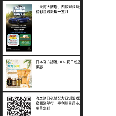
「天河大賭場」四載輝煌時光
精彩禮遇歡慶一整月
日本官方認證JHFA-夏日感恩
優惠
海之滴日夜雙配方亞洲巡迴講
座圓滿舉行 專利籠目昆布成
矚目焦點