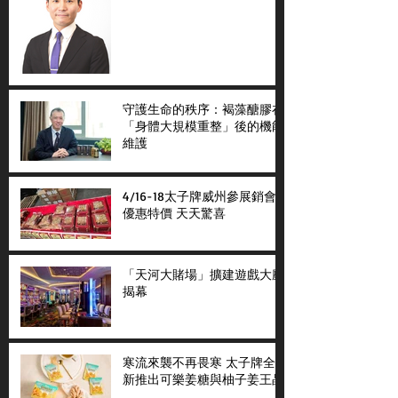
守護生命的秩序：褐藻醣膠在
「身體大規模重整」後的機能
維護
4/16-18太子牌威州參展銷會
優惠特價 天天驚喜
「天河大賭場」擴建遊戲大廳
揭幕
寒流來襲不再畏寒 太子牌全
新推出可樂姜糖與柚子姜王晶