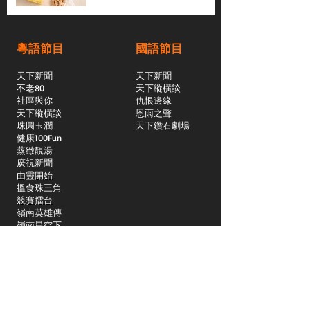
粵語節目
國語節目
天下新聞
天下新聞
不老80
天下縱橫談
社區與你
​仇恨邊緣
天下縱橫談
恩雨之聲
​珠圓玉潤
天下鑽石劇場
​健康100Fun
蒸緻靚湯
​廣視新聞
由靈開始
搵食珠三角
競賽擂台
嶺南英雄傳
嶺南星空下
真情追踪
所有國語節目>>
新聞日日睇