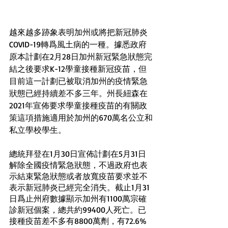
越來越多跡象表明加州或將把新冠肺炎
COVID-19轉爲風土病的一種。據悉政府
原本計劃在2月28日加州新冠緊急狀態完
結之後要求K-12學童接種新冠疫苗，但
目前這一計劃已被取消加州的疫情緊急
狀態已經持續差不多三年。州長紐森在
2021年宣佈要求學童接種疫苗的有關政
策這項措施適用於加州的670萬名公立和
私立學校學生。
總統拜登在1月30日宣佈計劃在5月31日
解除全國疫情緊急狀態，不過政府也表
示結束緊急狀態或者放寬疫苗要求並不
表示新冠肺炎已經完全消失。截止1月31
日爲止州府數據顯示加州有1100萬宗確
診新冠個案，總共約99400人死亡。已
接種疫苗差不多有8800萬劑，有72.6%