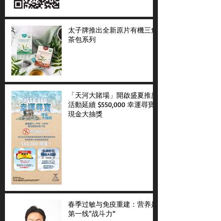
太子牌推出全新原片有機三角
茶包系列
「天河大賭場」開啟盛夏推廣
活動延續 $550,000 幸運尋寶
現金大抽獎
春季过敏与免疫重建：营养是
第一线“战斗力”