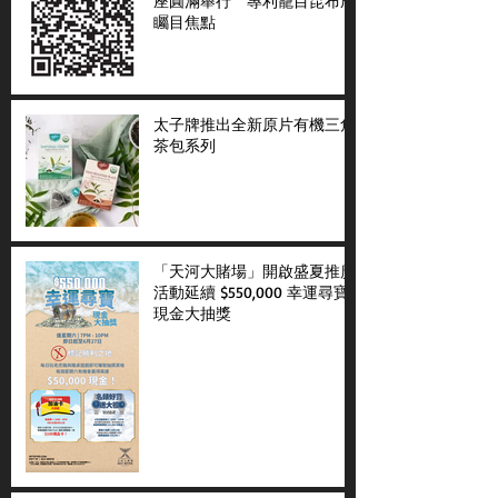
座圓滿舉行 專利籠目昆布成
矚目焦點
太子牌推出全新原片有機三角
茶包系列
「天河大賭場」開啟盛夏推廣
活動延續 $550,000 幸運尋寶
現金大抽獎