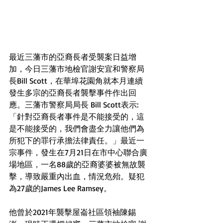
最近三藩市的亞裔長者受襲案日益增
加，今日三藩市地檢官謝安宜和警察局
長Bill Scott，在華埠花園角就本月連續
發生多宗的亞裔長者襲擊事件作出回
應。三藩市警察局局長 Bill Scott表示:
「針對亞裔長者事件是不能接受的，這
是不能接受的，我們會盡全力讓他們為
所犯下的罪行承擔法律責任。」最近一
宗事件，發生在7月21日在市中心聯合廣
場地區，一名88歲的亞裔婆婆被無故襲
擊，導致嚴重內出血，情況危殆。疑犯
為27歲的James Lee Ramsey。
他曾於2021年襲擊屋崙社區領袖陳錫