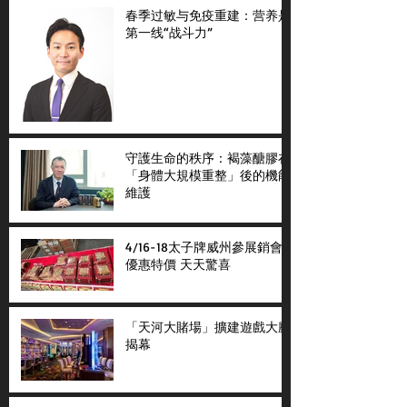
春季过敏与免疫重建：营养是
第一线“战斗力”
守護生命的秩序：褐藻醣膠在
「身體大規模重整」後的機能
維護
4/16-18太子牌威州參展銷會
優惠特價 天天驚喜
「天河大賭場」擴建遊戲大廳
揭幕