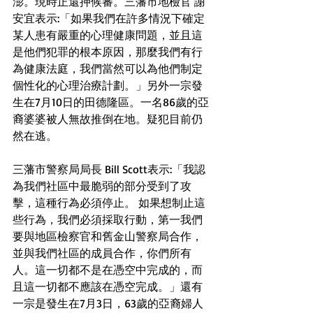
澎。現時正還押候審。三藩市地檢官 謝
安宜表示:「如果我們在許多情況下確定
某人患有嚴重的心理健康問題，並且這
是他們犯罪的根本原因，那麼我們有行
為健康法庭，我們當然可以為他們制定
個性化的心理治療計劃。」另外一宗發
生在7月10日的田德隆區。一名86歲的亞
裔婆婆被人無故推倒在地。疑犯目前仍
然在逃。
三藩市警察局局長 Bill Scott表示:「我認
為我們社區中最脆弱的部分受到了攻
擊，這種行為必須停止。 如果想制止這
些行為，我們必須採取行動，第一我們
要與地區檢察官和舊金山警察局合作，
並與我們社區的成員合作，你們所有
人。這一切都不是在憑空中完成的，而
且這一切都不應該在憑空完成。」還有
一宗是發生在7月3日，63歲的亞裔婦人