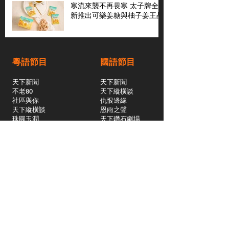
寒流來襲不再畏寒 太子牌全
新推出可樂姜糖與柚子姜王晶
粵語節目
國語節目
天下新聞
天下新聞
不老80
天下縱橫談
社區與你
​仇恨邊緣
天下縱橫談
恩雨之聲
​珠圓玉潤
天下鑽石劇場
​健康100Fun
蒸緻靚湯
​廣視新聞
由靈開始
搵食珠三角
競賽擂台
嶺南英雄傳
嶺南星空下
真情追踪
所有國語節目>>
新聞日日睇