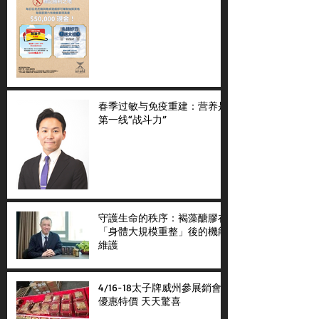
春季过敏与免疫重建：营养是
第一线“战斗力”
守護生命的秩序：褐藻醣膠在
「身體大規模重整」後的機能
維護
4/16-18太子牌威州參展銷會
優惠特價 天天驚喜