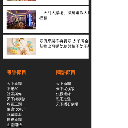
「天河大賭場」擴建遊戲大廳
揭幕
寒流來襲不再畏寒 太子牌全
新推出可樂姜糖與柚子姜王晶
粵語節目
國語節目
天下新聞
天下新聞
不老80
天下縱橫談
社區與你
​仇恨邊緣
天下縱橫談
恩雨之聲
​珠圓玉潤
天下鑽石劇場
​健康100Fun
蒸緻靚湯
​廣視新聞
由靈開始