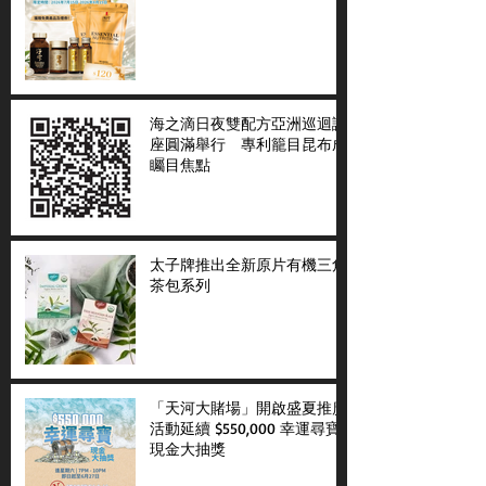
海之滴日夜雙配方亞洲巡迴講
座圓滿舉行 專利籠目昆布成
矚目焦點
太子牌推出全新原片有機三角
茶包系列
「天河大賭場」開啟盛夏推廣
活動延續 $550,000 幸運尋寶
現金大抽獎