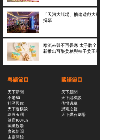
「天河大賭場」擴建遊戲大廳
揭幕
寒流來襲不再畏寒 太子牌全
新推出可樂姜糖與柚子姜王晶
粵語節目
國語節目
天下新聞
天下新聞
不老80
天下縱橫談
社區與你
​仇恨邊緣
天下縱橫談
恩雨之聲
​珠圓玉潤
天下鑽石劇場
​健康100Fun
蒸緻靚湯
​廣視新聞
由靈開始