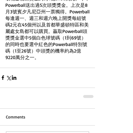
Powerball送出過5次頭獎獎金。上次是8
月3號賓夕凡尼亞州一票獨得。Powerball
每逢週一、週三和週六晚上開獎每組號
碼2元在45個州以及首都華盛頓特區和美
屬處女島都可以購買。贏取Powerball頭
獎獎金選中5個白色球號碼（1到69號）
的同時也要選中紅色的Powerball特別號
碼（1至26號）中頭獎的機率約為2億
9220萬分之一。
Comments