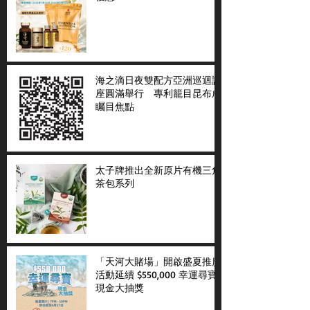
海之滴日夜雙配方亞洲巡迴講
座圓滿舉行 專利籠目昆布成
矚目焦點
太子牌推出全新原片有機三角
茶包系列
「天河大賭場」開啟盛夏推廣
活動延續 $550,000 幸運尋寶
現金大抽獎