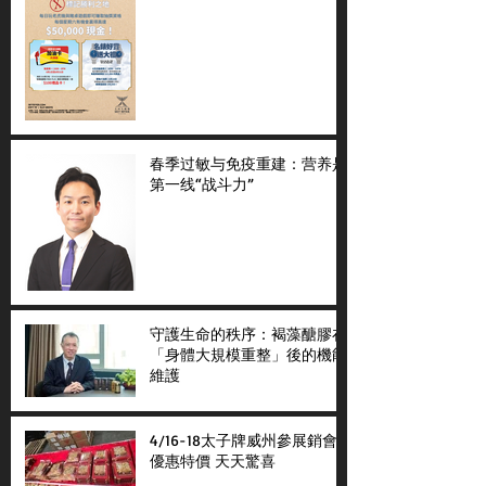
春季过敏与免疫重建：营养是
第一线“战斗力”
守護生命的秩序：褐藻醣膠在
「身體大規模重整」後的機能
維護
4/16-18太子牌威州參展銷會
優惠特價 天天驚喜