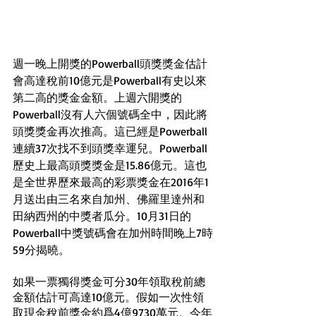
週一晚上開獎的Powerball頭獎獎金估計
會高達稅前10億元是Powerball有史以來
第二高的獎金金額。上週六開獎的
Powerball沒有人六個號碼全中，因此將
頭獎獎金再次推高。這已經是Powerball
連續37次找不到頭獎幸運兒。Powerball
歷史上最高頭獎獎金是15.86億元。這也
是全世界歷來最高的彩票獎金在2016年1
月送出由三名來自加州、佛羅里達州和
田納西州的中獎者瓜分。10月31日的
Powerball中獎號碼會在加州時間晚上7時
59分揭曉。
如果一票獨得獎金可分30年領取稅前總
金額估計可高達10億元。假如一次性領
取現金稅前獎金約爲4億9730萬元。今年