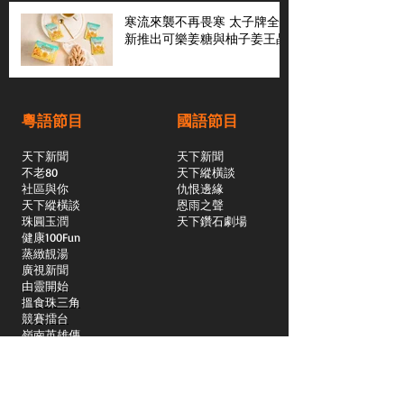
寒流來襲不再畏寒 太子牌全
新推出可樂姜糖與柚子姜王晶
粵語節目
國語節目
天下新聞
天下新聞
不老80
天下縱橫談
社區與你
​仇恨邊緣
天下縱橫談
恩雨之聲
​珠圓玉潤
天下鑽石劇場
​健康100Fun
蒸緻靚湯
​廣視新聞
由靈開始
搵食珠三角
競賽擂台
嶺南英雄傳
嶺南星空下
真情追踪
所有國語節目>>
新聞日日睇