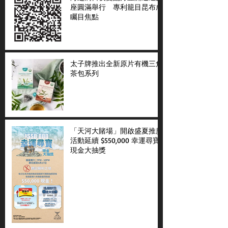
座圓滿舉行 專利籠目昆布成
矚目焦點
太子牌推出全新原片有機三角
茶包系列
「天河大賭場」開啟盛夏推廣
活動延續 $550,000 幸運尋寶
現金大抽獎