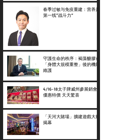
春季过敏与免疫重建：营养是
第一线“战斗力”
守護生命的秩序：褐藻醣膠在
「身體大規模重整」後的機能
維護
4/16-18太子牌威州參展銷會
優惠特價 天天驚喜
「天河大賭場」擴建遊戲大廳
揭幕