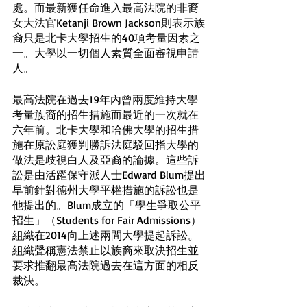
處。而最新獲任命進入最高法院的非裔
女大法官Ketanji Brown Jackson則表示族
裔只是北卡大學招生的40項考量因素之
一。大學以一切個人素質全面審視申請
人。
最高法院在過去19年內曾兩度維持大學
考量族裔的招生措施而最近的一次就在
六年前。北卡大學和哈佛大學的招生措
施在原訟庭獲判勝訴法庭駁回指大學的
做法是歧視白人及亞裔的論據。這些訴
訟是由活躍保守派人士Edward Blum提出
早前針對德州大學平權措施的訴訟也是
他提出的。Blum成立的「學生爭取公平
招生」（Students for Fair Admissions）
組織在2014向上述兩間大學提起訴訟。
組織聲稱憲法禁止以族裔來取決招生並
要求推翻最高法院過去在這方面的相反
裁決。