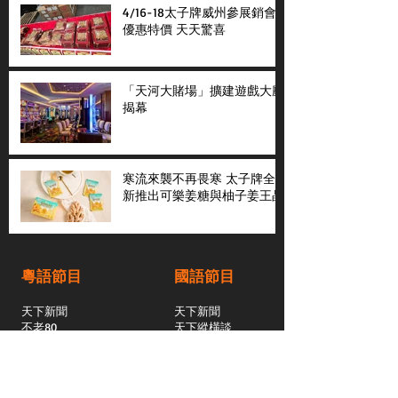
4/16-18太子牌威州參展銷會
優惠特價 天天驚喜
「天河大賭場」擴建遊戲大廳
揭幕
寒流來襲不再畏寒 太子牌全
新推出可樂姜糖與柚子姜王晶
粵語節目
國語節目
天下新聞
天下新聞
不老80
天下縱橫談
社區與你
​仇恨邊緣
天下縱橫談
恩雨之聲
​珠圓玉潤
天下鑽石劇場
​健康100Fun