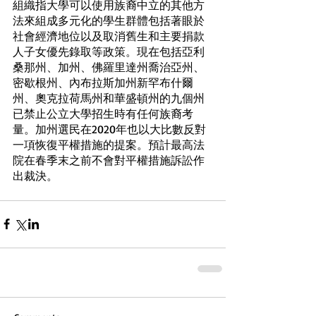
組織指大學可以使用族裔中立的其他方
法來組成多元化的學生群體包括著眼於
社會經濟地位以及取消舊生和主要捐款
人子女優先錄取等政策。現在包括亞利
桑那州、加州、佛羅里達州喬治亞州、
密歇根州、內布拉斯加州新罕布什爾
州、奧克拉荷馬州和華盛頓州的九個州
已禁止公立大學招生時有任何族裔考
量。加州選民在2020年也以大比數反對
一項恢復平權措施的提案。預計最高法
院在春季末之前不會對平權措施訴訟作
出裁決。