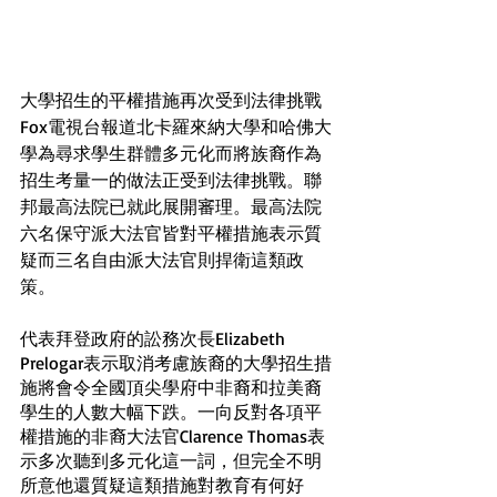
大學招生的平權措施再次受到法律挑戰
Fox電視台報道北卡羅來納大學和哈佛大
學為尋求學生群體多元化而將族裔作為
招生考量一的做法正受到法律挑戰。聯
邦最高法院已就此展開審理。最高法院
六名保守派大法官皆對平權措施表示質
疑而三名自由派大法官則捍衛這類政
策。
代表拜登政府的訟務次長Elizabeth 
Prelogar表示取消考慮族裔的大學招生措
施將會令全國頂尖學府中非裔和拉美裔
學生的人數大幅下跌。一向反對各項平
權措施的非裔大法官Clarence Thomas表
示多次聽到多元化這一詞，但完全不明
所意他還質疑這類措施對教育有何好