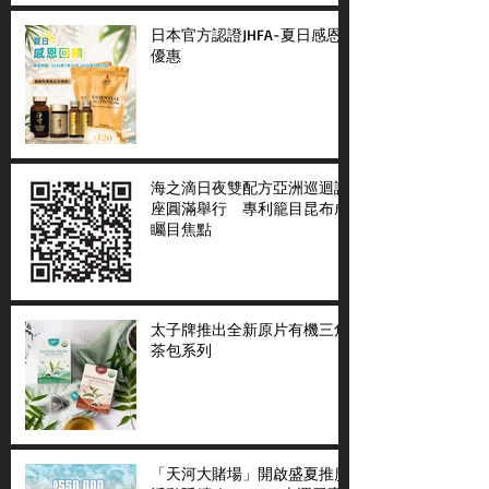
日本官方認證JHFA-夏日感恩
優惠
海之滴日夜雙配方亞洲巡迴講
座圓滿舉行 專利籠目昆布成
矚目焦點
太子牌推出全新原片有機三角
茶包系列
「天河大賭場」開啟盛夏推廣