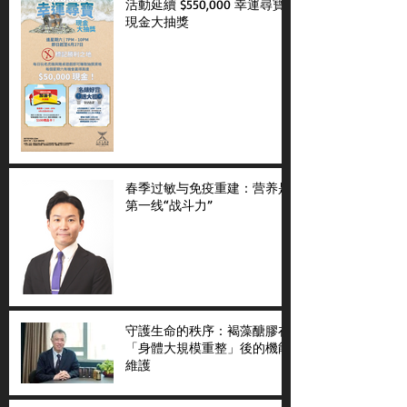
活動延續 $550,000 幸運尋寶
現金大抽獎
春季过敏与免疫重建：营养是
第一线“战斗力”
守護生命的秩序：褐藻醣膠在
「身體大規模重整」後的機能
維護