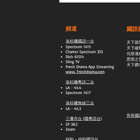
頻道
國語
洛杉磯國語一台
天下新
Spectrum 1415
天下縱
Charter Spectrum 353
​仇恨邊
Dish 61514
恩雨之
Sling TV
天下鑽
​Fresh Drama App Streaming
www.
Freshdrama.com
洛杉磯粵語二台
LA - 44.4
Spectrum 1417
洛杉磯無線三台
LA - 44.3
所有國
三藩市台 (國粵語台)
SF 38.2
Zeam
紐約 - 紐約國語台