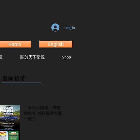
Log In
Home
English
區
關於天下衛視
Shop
最新發佈
...............................................................
「天河大賭場」四載輝
煌時光 精彩禮遇歡慶
一整月