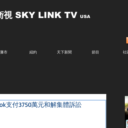
衛視
SKY LINK TV
USA
藩市
紐約
天下新聞
節目
社
ook支付3750萬元和解集體訴訟