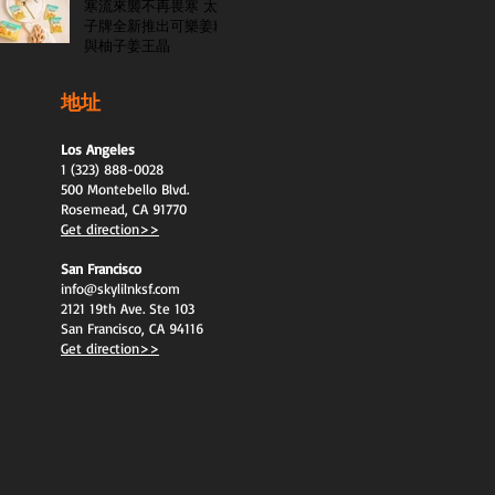
寒流來襲不再畏寒 太
子牌全新推出可樂姜糖
與柚子姜王晶
地址
Los Angeles
1 (323) 888-0028
500 Montebello Blvd.
Rosemead, CA 91770
Get direction>>
San Francisco
info@skylilnksf.com
2121 19th Ave. Ste 103
San Francisco, CA 94116
Get direction>>