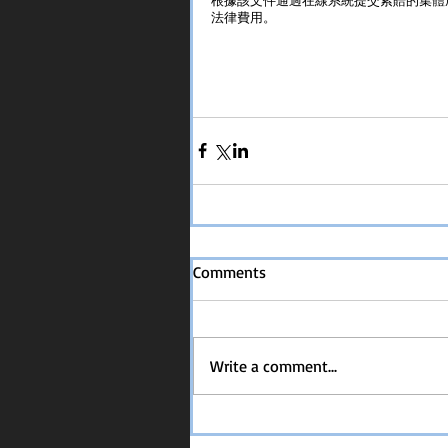
法律費用。
Comments
Write a comment...