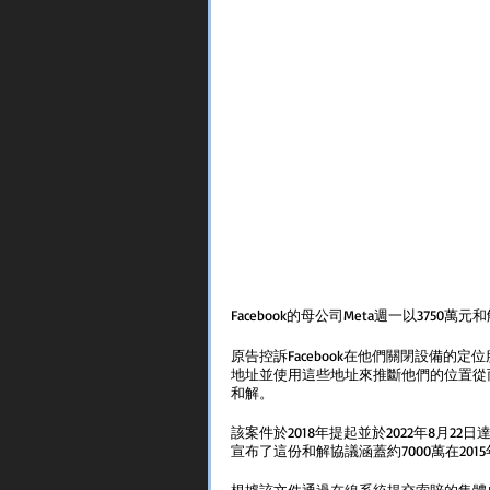
Facebook的母公司Meta週一以3750
原告控訴Facebook在他們關閉設備的定
地址並使用這些地址來推斷他們的位置從
和解。
該案件於2018年提起並於2022年8月
宣布了這份和解協議涵蓋約7000萬在2015年1
根據該文件通過在線系統提交索賠的集體