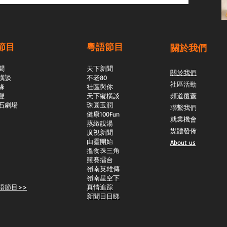
節目
粵語節目
關於我們
聞
天下新聞
關於我們
橫談
不老80
社區活動
緣
社區與你
聲
天下縱橫談
頻道覆蓋
石劇場
​珠圓玉潤
聯繫我們
​健康100Fun
就業機會
蒸緻靚湯
媒體發佈
​廣視新聞
由靈開始
About us
搵食珠三角
競賽擂台
嶺南英雄傳
嶺南星空下
語節目>>
真情追踪
新聞日日睇