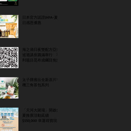
日本官方認證JHFA-夏
日感恩優惠
海之滴日夜雙配方亞洲
巡迴講座圓滿舉行 專
利籠目昆布成矚目焦點
太子牌推出全新原片有
機三角茶包系列
「天河大賭場」開啟盛
夏推廣活動延續
$550,000 幸運尋寶現金
大抽獎