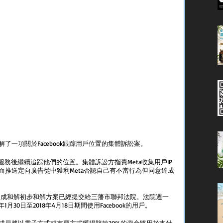
萬元和解了一項關於Facebook跟踪用戶位置的集體訴訟案。
位服務後繼續追踪他們的位置。集體訴訟方指責Meta收集用戶IP
而推送定向廣告從中獲利Meta否認自己有不當行為但同意達成
22日達成和解初步和解方案已經提交給三藩市聯邦法院。法院週一
月30日至2018年4月18日期間使用Facebook的用戶。
成員將以電子方式或支票方式獲得賠款30%的資金將用於支付