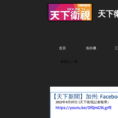
天下
首頁
洛杉磯
三
返回上一頁
【天下新聞】加州: Faceb
2022年9月07日 (天下衛視記者報導）
https://youtu.be/OfQmG9LgrfE