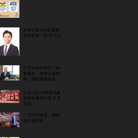
春季过敏与免疫重建：
营养是第一线“战斗力”
守護生命的秩序：褐藻
醣膠在「身體大規模重
整」後的機能維護
4/16-18太子牌威州參
展銷會優惠特價 天天
驚喜
「天河大賭場」擴建遊
戲大廳揭幕