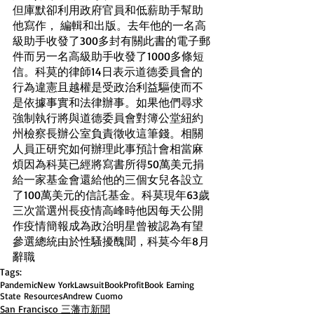
但庫默卻利用政府官員和低薪助手幫助
他寫作， 編輯和出版。去年他的一名高
級助手收發了300多封有關此書的電子郵
件而另一名高級助手收發了1000多條短
信。科莫的律師14日表示道德委員會的
行為違憲且越權是受政治利益驅使而不
是依據事實和法律辦事。如果他們尋求
強制執行將與道德委員會對簿公堂紐約
州檢察長辦公室負責徵收這筆錢。相關
人員正研究如何辦理此事預計會相當麻
煩因為科莫已經將寫書所得50萬美元捐
給一家基金會還給他的三個女兒各設立
了100萬美元的信託基金。科莫現年63歲
三次當選州長疫情高峰時他因每天公開
作疫情簡報成為政治明星曾被認為有望
參選總統由於性騷擾醜聞，科莫今年8月
辭職
Tags:
Pandemic
New York
Lawsuit
Book
Profit
Book Earning
State Resources
Andrew Cuomo
San Francisco 三藩市新聞