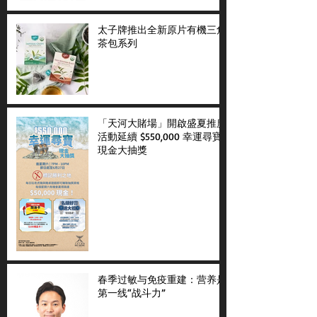
太子牌推出全新原片有機三角
茶包系列
「天河大賭場」開啟盛夏推廣
活動延續 $550,000 幸運尋寶
現金大抽獎
春季过敏与免疫重建：营养是
第一线“战斗力”