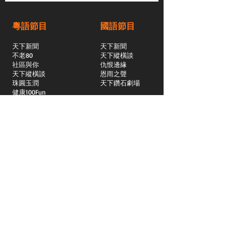
粵語節目
國語節目
天下新聞
天下新聞
不老80
天下縱橫談
社區與你
​仇恨邊緣
天下縱橫談
恩雨之聲
​珠圓玉潤
天下鑽石劇場
​健康100Fun
蒸緻靚湯
​廣視新聞
由靈開始
搵食珠三角
競賽擂台
嶺南英雄傳
嶺南星空下
真情追踪
所有國語節目>>
新聞日日睇