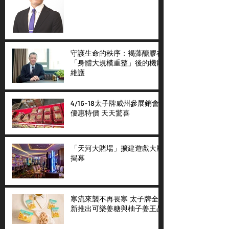
守護生命的秩序：褐藻醣膠在
「身體大規模重整」後的機能
維護
4/16-18太子牌威州參展銷會
優惠特價 天天驚喜
「天河大賭場」擴建遊戲大廳
揭幕
寒流來襲不再畏寒 太子牌全
新推出可樂姜糖與柚子姜王晶