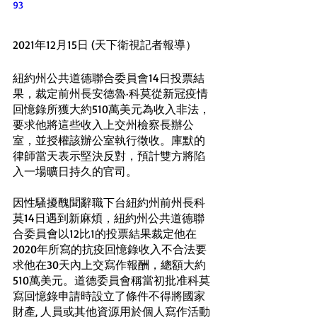
93
2021年12月15日 (天下衛視記者報導）
紐約州公共道德聯合委員會14日投票結
果，裁定前州長安德魯·科莫從新冠疫情
回憶錄所獲大約510萬美元為收入非法，
要求他將這些收入上交州檢察長辦公
室，並授權該辦公室執行徵收。庫默的
律師當天表示堅決反對，預計雙方將陷
入一場曠日持久的官司。
因性騷擾醜聞辭職下台紐約州前州長科
莫14日遇到新麻煩，紐約州公共道德聯
合委員會以12比1的投票結果裁定他在
2020年所寫的抗疫回憶錄收入不合法要
求他在30天內上交寫作報酬，總額大約
510萬美元。道德委員會稱當初批准科莫
寫回憶錄申請時設立了條件不得將國家
財產, 人員或其他資源用於個人寫作活動