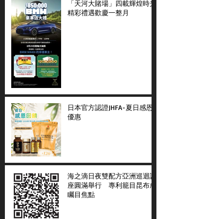
「天河大賭場」四載輝煌時光
精彩禮遇歡慶一整月
日本官方認證JHFA-夏日感恩
優惠
海之滴日夜雙配方亞洲巡迴講
座圓滿舉行 專利籠目昆布成
矚目焦點