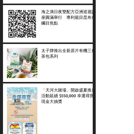
海之滴日夜雙配方亞洲巡迴講
座圓滿舉行 專利籠目昆布成
矚目焦點
太子牌推出全新原片有機三角
茶包系列
「天河大賭場」開啟盛夏推廣
活動延續 $550,000 幸運尋寶
現金大抽獎