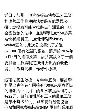
近日，加州一項旨在提高快餐工人工資
和改善工作條件的法案將交給選民公
投，該提案可能會推翻去年通過的一項
全國首創的法律，並影響到加州50多萬
名快餐業員工。加州州務卿Shirley 
Weber宣佈，此次公投籌集了超過
623000個有效選民簽名，將用於2024年
11月5日的選舉投票。該法案設立了一個
委員會，負責制定加州快餐店的最低工
資、工作時間和工作條件標準。
這項法案生效後，今年年底前，麥當勞
和星巴克等在全國擁有100家或更多門店
的連鎖店中，員工的薪水將提高到每小
時22元。目前加州所有工人的最低工資
是每小時15.50元。國際特許經營協會
(IFA)和國家餐廳協會(NRA)兩個行業組織