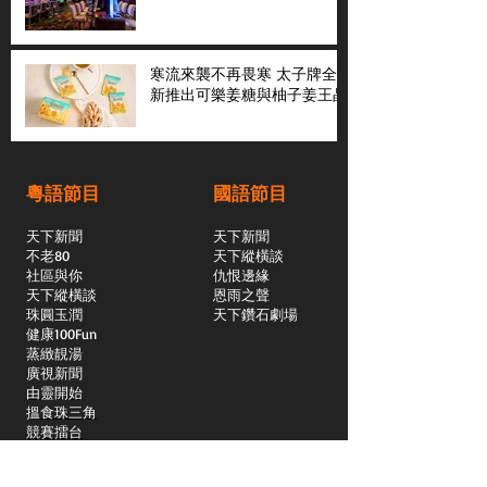
寒流來襲不再畏寒 太子牌全
新推出可樂姜糖與柚子姜王晶
粵語節目
國語節目
天下新聞
天下新聞
不老80
天下縱橫談
社區與你
​仇恨邊緣
天下縱橫談
恩雨之聲
​珠圓玉潤
天下鑽石劇場
​健康100Fun
蒸緻靚湯
​廣視新聞
由靈開始
搵食珠三角
競賽擂台
嶺南英雄傳
嶺南星空下