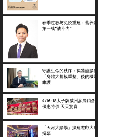
春季过敏与免疫重建：营养是
第一线“战斗力”
守護生命的秩序：褐藻醣膠在
「身體大規模重整」後的機能
維護
4/16-18太子牌威州參展銷會
優惠特價 天天驚喜
「天河大賭場」擴建遊戲大廳
揭幕