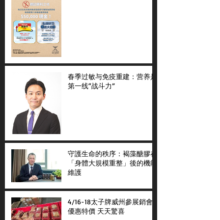
春季过敏与免疫重建：营养是
第一线“战斗力”
守護生命的秩序：褐藻醣膠在
「身體大規模重整」後的機能
維護
4/16-18太子牌威州參展銷會
優惠特價 天天驚喜