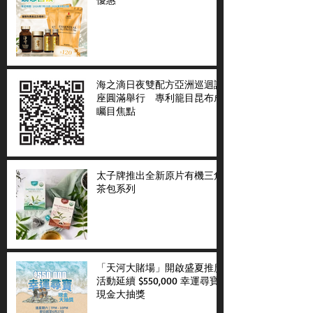
海之滴日夜雙配方亞洲巡迴講
座圓滿舉行 專利籠目昆布成
矚目焦點
太子牌推出全新原片有機三角
茶包系列
「天河大賭場」開啟盛夏推廣
活動延續 $550,000 幸運尋寶
現金大抽獎