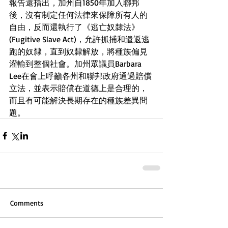
報告還指出，加州自1850年加入聯邦
後，沒有制定任何法律來保障所有人的
自由，反而還執行了《逃亡奴隸法》
(Fugitive Slave Act)，允許抓捕和遣返逃
跑的奴隸，直到奴隸解放，將種族偏見
灌輸到整個社會。加州眾議員Barbara 
Lee在會上呼籲各州和聯邦政府通過賠償
立法，並表示賠償在道德上是合理的，
而且有可能解決長期存在的種族差異問
題。
Comments