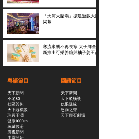
「天河大賭場」擴建遊戲大廳
揭幕
寒流來襲不再畏寒 太子牌全
新推出可樂姜糖與柚子姜王晶
粵語節目
國語節目
天下新聞
天下新聞
不老80
天下縱橫談
社區與你
​仇恨邊緣
天下縱橫談
恩雨之聲
​珠圓玉潤
天下鑽石劇場
​健康100Fun
蒸緻靚湯
​廣視新聞
由靈開始