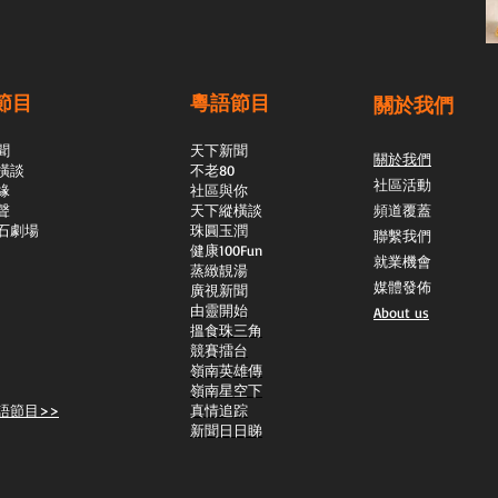
節目
粵語節目
關於我們
聞
天下新聞
關於我們
橫談
不老80
社區活動
緣
社區與你
聲
天下縱橫談
頻道覆蓋
石劇場
​珠圓玉潤
聯繫我們
​健康100Fun
就業機會
蒸緻靚湯
媒體發佈
​廣視新聞
由靈開始
About us
搵食珠三角
競賽擂台
嶺南英雄傳
嶺南星空下
語節目>>
真情追踪
新聞日日睇