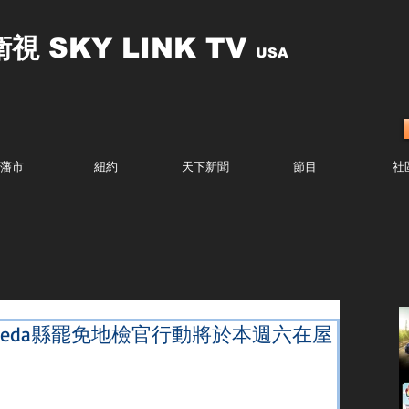
衛視
SKY LINK TV
USA
藩市
紐約
天下新聞
節目
社
ameda縣罷免地檢官行動將於本週六在屋