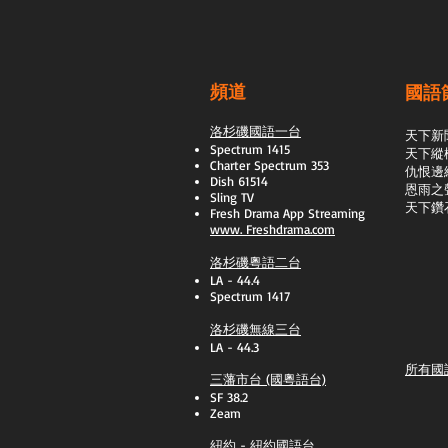
頻道
國語
洛杉磯國語一台
天下新
Spectrum 1415
天下縱
Charter Spectrum 353
​仇恨邊
Dish 61514
恩雨之
Sling TV
天下鑽
​Fresh Drama App Streaming
www.
Freshdrama.com
洛杉磯粵語二台
LA - 44.4
Spectrum 1417
洛杉磯無線三台
LA - 44.3
所有國
三藩市台 (國粵語台)
SF 38.2
Zeam
紐約 - 紐約國語台