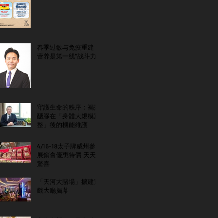
春季过敏与免疫重建：
营养是第一线“战斗力”
守護生命的秩序：褐藻
醣膠在「身體大規模重
整」後的機能維護
4/16-18太子牌威州參
展銷會優惠特價 天天
驚喜
「天河大賭場」擴建遊
戲大廳揭幕