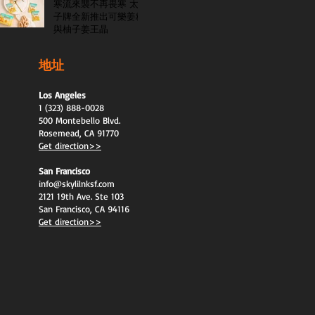
寒流來襲不再畏寒 太
子牌全新推出可樂姜糖
與柚子姜王晶
地址
Los Angeles
1 (323) 888-0028
500 Montebello Blvd.
Rosemead, CA 91770
Get direction>>
San Francisco
info@skylilnksf.com
2121 19th Ave. Ste 103
San Francisco, CA 94116
Get direction>>