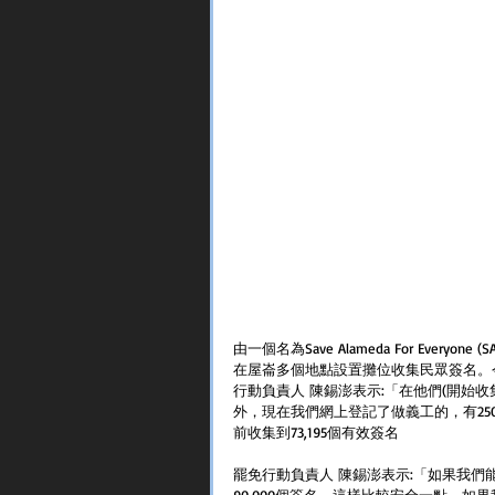
由一個名為Save Alameda For Every
在屋崙多個地點設置攤位收集民眾簽名。今
行動負責人 陳錫澎表示:「在他們(開始
外，現在我們網上登記了做義工的，有250
前收集到73,195個有效簽名  
罷免行動負責人 陳錫澎表示:「如果我們能
90,000個簽名，這樣比較安全一點，