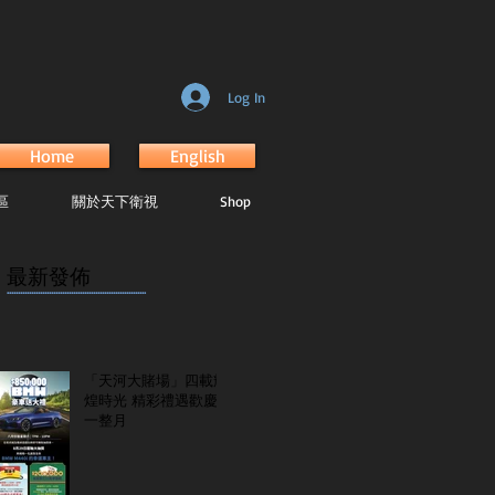
Log In
Home
English
區
關於天下衛視
Shop
最新發佈
...............................................................
「天河大賭場」四載輝
煌時光 精彩禮遇歡慶
一整月