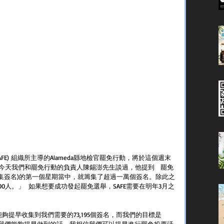
one (SAFE) 組織所主導的Alameda縣地檢官罷免行動，將於這個週末
天我們和罷免行動的負責人陳錫澎先生談過，他提到   罷免
收集簽名)的第一個星期當中，就籌集了超過一萬個簽名。除此之
0人。」  如果想要成功發起罷免選舉，SAFE需要在明年3月之
夠提早收集到我們需要的73,195個簽名，而我們的目標是
如果我們能夠提早做到的話，我相信我們可以提早進行罷免投票活