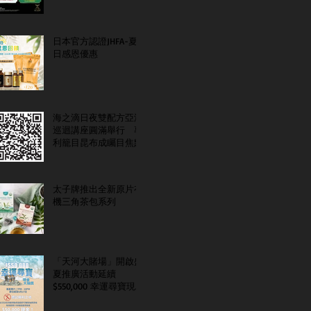
日本官方認證JHFA-夏
日感恩優惠
海之滴日夜雙配方亞洲
巡迴講座圓滿舉行 專
利籠目昆布成矚目焦點
太子牌推出全新原片有
機三角茶包系列
「天河大賭場」開啟盛
夏推廣活動延續
$550,000 幸運尋寶現金
大抽獎