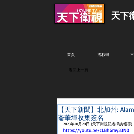
天下
首頁
洛杉磯
三
返回上一頁
【天下新聞】北加州: Al
崙華埠收集簽名
2023年10月20日 (天下衛視記者採訪報導)
https://youtu.be/cLBh6my33N0