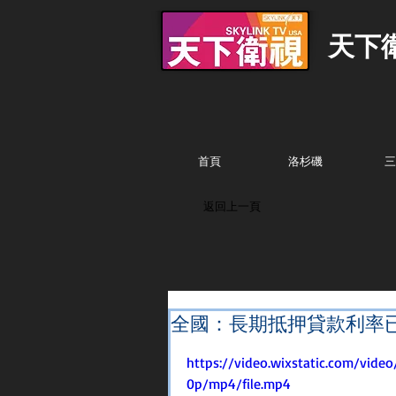
天下
首頁
洛杉磯
三
返回上一頁
全國：長期抵押貸款利率
https://video.wixstatic.com/vi
0p/mp4/file.mp4