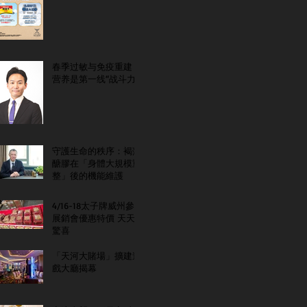
春季过敏与免疫重建：
营养是第一线“战斗力”
守護生命的秩序：褐藻
醣膠在「身體大規模重
整」後的機能維護
4/16-18太子牌威州參
展銷會優惠特價 天天
驚喜
「天河大賭場」擴建遊
戲大廳揭幕