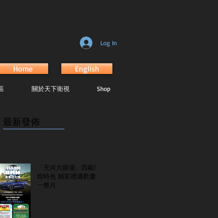
Log In
Home
English
區
關於天下衛視
Shop
最新發佈
...............................................................
「天河大賭場」四載輝
煌時光 精彩禮遇歡慶
一整月