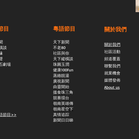
節目
粵語節目
關於我們
聞
天下新聞
關於我們
橫談
不老80
社區活動
緣
社區與你
聲
天下縱橫談
頻道覆蓋
石劇場
​珠圓玉潤
聯繫我們
​健康100Fun
就業機會
蒸緻靚湯
媒體發佈
​廣視新聞
由靈開始
About us
搵食珠三角
競賽擂台
嶺南英雄傳
嶺南星空下
語節目>>
真情追踪
新聞日日睇