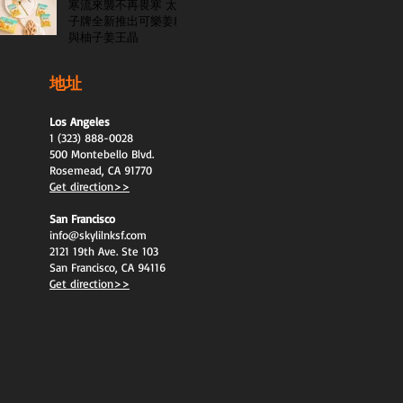
寒流來襲不再畏寒 太
子牌全新推出可樂姜糖
與柚子姜王晶
地址
Los Angeles
1 (323) 888-0028
500 Montebello Blvd.
Rosemead, CA 91770
Get direction>>
San Francisco
info@skylilnksf.com
2121 19th Ave. Ste 103
San Francisco, CA 94116
Get direction>>