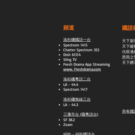
頻道
國語
洛杉磯國語一台
天下新
Spectrum 1415
天下縱
Charter Spectrum 353
​仇恨邊
Dish 61514
恩雨之
Sling TV
天下鑽
​Fresh Drama App Streaming
www.
Freshdrama.com
洛杉磯粵語二台
LA - 44.4
Spectrum 1417
洛杉磯無線三台
LA - 44.3
所有國
三藩市台 (國粵語台)
SF 38.2
Zeam
紐約 - 紐約國語台