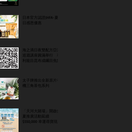
日本官方認證JHFA-夏
日感恩優惠
海之滴日夜雙配方亞洲
巡迴講座圓滿舉行 專
利籠目昆布成矚目焦點
太子牌推出全新原片有
機三角茶包系列
「天河大賭場」開啟盛
夏推廣活動延續
$550,000 幸運尋寶現金
大抽獎