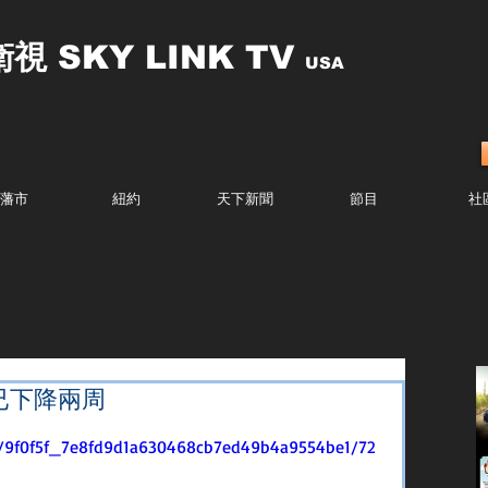
衛視
SKY LINK TV
USA
藩市
紐約
天下新聞
節目
社
已下降兩周
deo/9f0f5f_7e8fd9d1a630468cb7ed49b4a9554be1/72