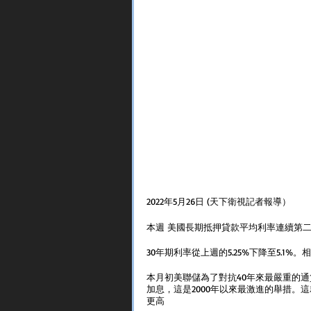
2022年5月26日 (天下衛視記者報導）
本週 美國長期抵押貸款平均利率連續第
30年期利率從上週的5.25%下降至5.1%
本月初美聯儲為了對抗40年來最嚴重的通
加息，這是2000年以來最激進的舉措。
更高