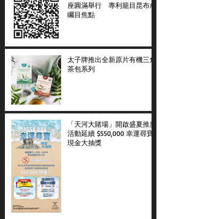
座圓滿舉行 專利籠目昆布成
矚目焦點
太子牌推出全新原片有機三角
茶包系列
「天河大賭場」開啟盛夏推廣
活動延續 $550,000 幸運尋寶
現金大抽獎