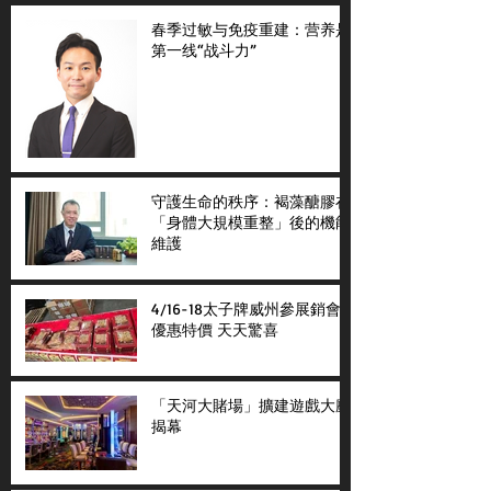
春季过敏与免疫重建：营养是
第一线“战斗力”
守護生命的秩序：褐藻醣膠在
「身體大規模重整」後的機能
維護
4/16-18太子牌威州參展銷會
優惠特價 天天驚喜
「天河大賭場」擴建遊戲大廳
揭幕