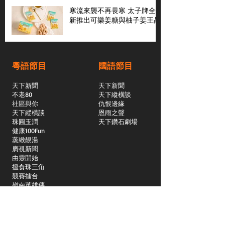
寒流來襲不再畏寒 太子牌全
新推出可樂姜糖與柚子姜王晶
粵語節目
國語節目
天下新聞
天下新聞
不老80
天下縱橫談
社區與你
​仇恨邊緣
天下縱橫談
恩雨之聲
​珠圓玉潤
天下鑽石劇場
​健康100Fun
蒸緻靚湯
​廣視新聞
由靈開始
搵食珠三角
競賽擂台
嶺南英雄傳
嶺南星空下
真情追踪
所有國語節目>>
新聞日日睇