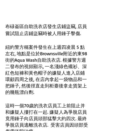
布碌崙區自助洗衣店發生店鋪盜竊, 店員
嘗試阻止店鋪盜竊時被人用錘子擊傷. 
紐約警方稱案件發生在上週四凌晨 5 點
左右, 地點是位於Brownsville附近的東98
街的Aqua Wash自助洗衣店. 根據警方週
二發布的視頻顯示, 一名淺綠色襯衫、深
紅色短褲和黃色帽子的嫌疑人進入店鋪
環顧四周之後, 在店內拿起一袋物品和一
把錘子, 然後徑直走到柜臺後拿走貨架上
的幾瓶漂白劑. 
這時一個70歲的洗衣店員工上前阻止并
和嫌疑人摟打在一起. 嫌疑人為爭脫店員
竟用錘子向店員頭部猛擊大約四次. 最終
爭脫店員逃離洗衣店.  受害店員因頭部受