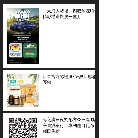
「天河大賭場」四載輝煌時光
精彩禮遇歡慶一整月
日本官方認證JHFA-夏日感恩
優惠
海之滴日夜雙配方亞洲巡迴講
座圓滿舉行 專利籠目昆布成
矚目焦點