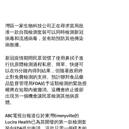
灣區一家生物科技公司正在尋求當局批
准一款自我檢測套裝可以同時檢測新冠
病毒和流感病毒，並有助預防其他傳染
病散播。
新冠疫情期間民眾習慣了使用鼻拭子進
行抗原體檢測過程私密、簡單、快捷可
以在15分鐘內得到結果，但隨著政府終
止對免費檢測的支持。預計聯邦食品藥
品監督管理局FDA給予這類檢測的緊急授
權將在短期內被撤消。這機會終止後卻
出現另一個機會讓民眾檢測其他病原
體。
ABC電視台報道位於東灣Emeryville的
Lucira Health已為其開發的第一款檢測套
裝向FDA提出申請。這款只需一個樣本的