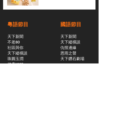
粵語節目
國語節目
天下新聞
天下新聞
不老80
天下縱橫談
社區與你
​仇恨邊緣
天下縱橫談
恩雨之聲
​珠圓玉潤
天下鑽石劇場
​健康100Fun
蒸緻靚湯
​廣視新聞
由靈開始
搵食珠三角
競賽擂台
嶺南英雄傳
嶺南星空下
真情追踪
所有國語節目>>
新聞日日睇