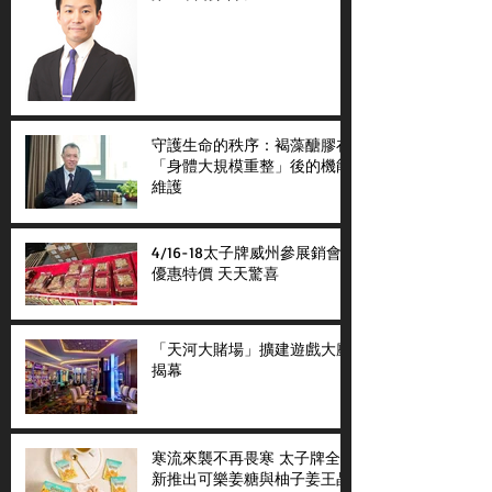
守護生命的秩序：褐藻醣膠在
「身體大規模重整」後的機能
維護
4/16-18太子牌威州參展銷會
優惠特價 天天驚喜
「天河大賭場」擴建遊戲大廳
揭幕
寒流來襲不再畏寒 太子牌全
新推出可樂姜糖與柚子姜王晶