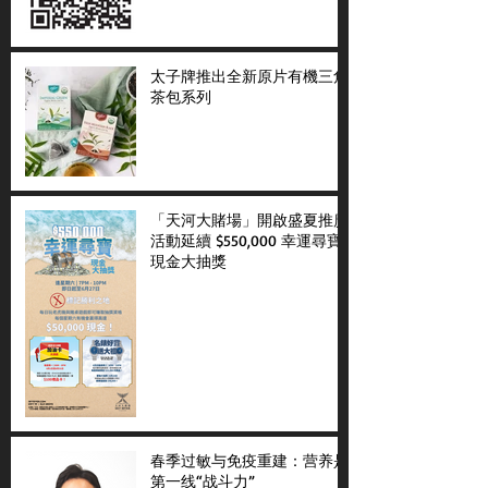
太子牌推出全新原片有機三角
茶包系列
「天河大賭場」開啟盛夏推廣
活動延續 $550,000 幸運尋寶
現金大抽獎
春季过敏与免疫重建：营养是
第一线“战斗力”