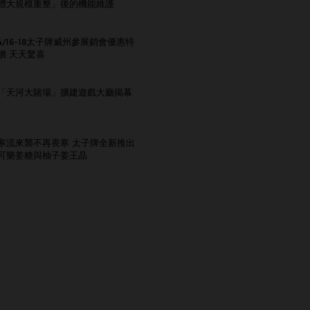
體大規模重整」後的機能維護
4/16-18太子牌威州參展銷會優惠特
價 天天驚喜
「天河大賭場」擴建遊戲大廳揭幕
寒流來襲不再畏寒 太子牌全新推出
可樂姜糖與柚子姜王晶