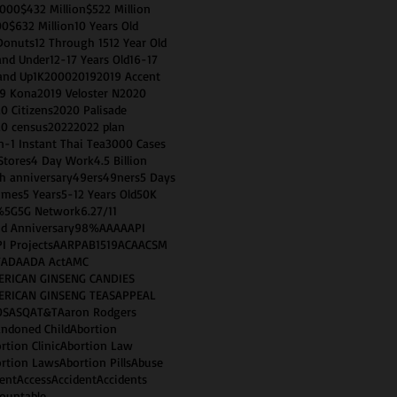
0000
$432 Million
$522 Million
00
$632 Million
10 Years Old
Donuts
12 Through 15
12 Year Old
and Under
12-17 Years Old
16-17
and Up
1K
2000
2019
2019 Accent
9 Kona
2019 Veloster N
2020
0 Citizens
2020 Palisade
0 census
2022
2022 plan
n-1 Instant Thai Tea
3000 Cases
Stores
4 Day Work
4.5 Billion
h anniversary
49ers
49ners
5 Days
imes
5 Years
5-12 Years Old
50K
%
5G
5G Network
6.2
7/11
d Anniversary
98%
AAA
AAPI
I Projects
AARP
AB1519
ACA
ACSM
T
ADA
ADA Act
AMC
ERICAN GINSENG CANDIES
ERICAN GINSENG TEAS
APPEAL
OS
ASQ
AT&T
Aaron Rodgers
ndoned Child
Abortion
rtion Clinic
Abortion Law
rtion Laws
Abortion Pills
Abuse
ent
Access
Accident
Accidents
ountable