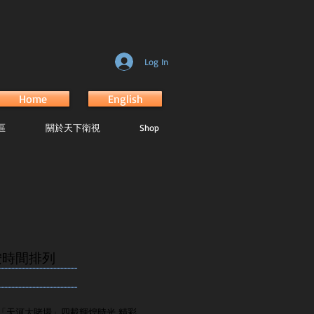
Log In
Home
English
區
關於天下衛視
Shop
按時間排列
.......................................................
.......................................................
「天河大賭場」四載輝煌時光 精彩