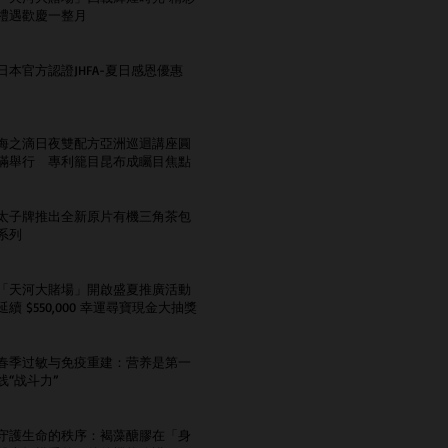
禮遇歡慶一整月
日本官方認證JHFA-夏日感恩優惠
海之滴日夜雙配方亞洲巡迴講座圓
滿舉行 專利籠目昆布成矚目焦點
太子牌推出全新原片有機三角茶包
系列
「天河大賭場」開啟盛夏推廣活動
延續 $550,000 幸運尋寶現金大抽獎
春季过敏与免疫重建：营养是第一
线“战斗力”
守護生命的秩序：褐藻醣膠在「身