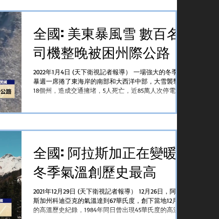
全國: 美東暴風雪 數百名
司機整晚被困州際公路
2022年1月4日 (天下衛視記者報導） 一場強大的冬季風
暴週一席捲了東海岸的南部和大西洋中部，大雪襲擊了
18個州，造成交通擁堵，5人死亡，近85萬人次停電，
並關閉了華府大部分的聯邦機構。因天氣惡劣，全國約
有7000多個航班被取消或延遲。而週一晚至週二清晨，
數百名駕駛者則在...
全國: 阿拉斯加正在變暖
冬季氣溫創歷史最高
2021年12月29日 (天下衛視記者報導） 12月26日，阿拉
斯加州科迪亞克的氣溫達到67華氏度，創下當地12月份
的高溫歷史紀錄，1984年同日曾出現45華氏度的高溫紀
錄。專家指出，隨著全球氣候變化，阿拉斯加變暖速度