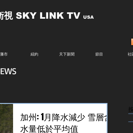
衛視
SKY LINK TV
USA
藩市
紐約
天下新聞
節目
社
EWS
........
加州: 1月降水減少 雪層含
........
水量低於平均值