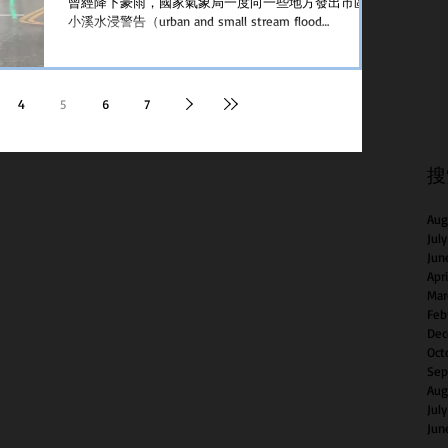
曾經降下豪雨，國家氣象局一度向一些地方發出市區及
小溪水浸警告（urban and small stream flood
advisory）。直至星期一早上9時範圍涉及三藩市、San...
4
5
6
7
搜
Aug
Jul
Jun
Apr
Mar
Feb
Dec
Oct
Sep
Aug
Jul
Jun