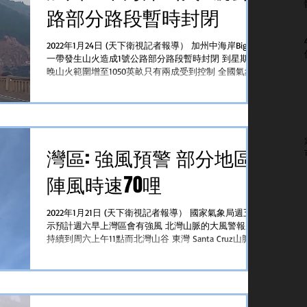
路部分路段暫時封閉
2022年1月24日 (天下衛視記者報導） 加州中海岸Big Sur
一帶發生山火造成1號公路部分路段暫時封閉 到星期六
晚山火範圍增至1050英畝只有兩成受到控制 全國氣象局
表示這個名爲Colorado Fire的山火上星期五大約七點半
時起火離岸疾風和低濕度導致山火蔓延...
灣區: 強風預警 部分地區
陣風時速70哩
2022年1月21日 (天下衛視記者報導） 國家氣象局週五表
示預計週六早上灣區會有強風 北灣山脈的大風警報將
持續到周六上午11點而北灣山谷 東灣 Santa Cruz山脈 ，
三藩市半島海岸， 三藩市市中心和海岸線等地區也收
到強風警告...