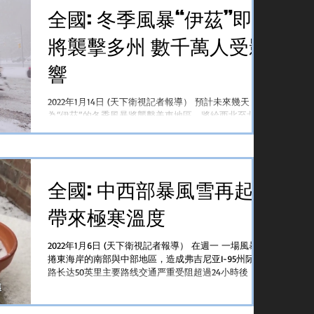
全國: 冬季風暴“伊茲”即
將襲擊多州 數千萬人受影
響
2022年1月14日 (天下衛視記者報導） 預計未來幾天，名
為“伊茲”的冬季風暴將襲擊美東地區，將給西北至北達
科他、東南至佐治亞、東北到緬因的一個廣大的三角形
區域帶來冰暴、狂風和雨雪天氣，數千萬人恐受到影
響，除了交通癱瘓外，還可能導致大面積供電中斷。...
全國: 中西部暴風雪再起
帶來極寒溫度
2022年1月6日 (天下衛視記者報導） 在週一 一場風暴席
捲東海岸的南部與中部地區，造成弗吉尼亚I-95州际公
路长达50英里主要路线交通严重受阻超過24小時後，週
四至週五，另一場冬季風暴又將來臨，可能會在全國範
圍內咆哮，在明里蘇達到達科他州部分地區，有可能出
現零下25至3...