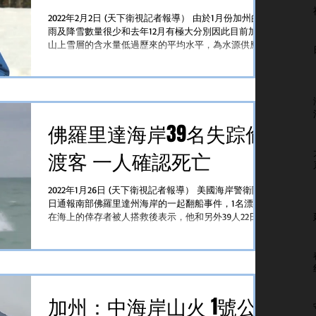
2022年2月2日 (天下衛視記者報導） 由於1月份加州的下
雨及降雪數量很少和去年12月有極大分別因此目前加州
山上雪層的含水量低過歷來的平均水平，為水源供應帶
來挑戰 美聯社報道加州水務資源局星期二最新資料内
華達山脈的雪層含水量是同期平均的92%，去年12月連
場豪雨和大雪...
佛羅里達海岸39名失踪偷
渡客 一人確認死亡
2022年1月26日 (天下衛視記者報導） 美國海岸警衛隊25
日通報南部佛羅里達州海岸的一起翻船事件，1名漂浮
在海上的倖存者被人搭救後表示，他和另外39人22日晚
從巴哈馬國比米尼島出發向佛州，途中遭遇惡劣天氣翻
船。海岸警衛隊目前正按疑似人口走私案處理，派出直
升機和船艇在比米...
加州：中海岸山火 1號公