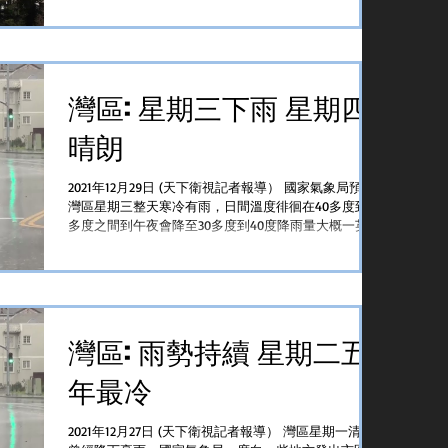
比其它任何一個州都快，不斷創造高溫紀錄已成常態，
今年夏天...
灣區: 星期三下雨 星期四
晴朗
2021年12月29日 (天下衛視記者報導） 國家氣象局預計
灣區星期三整天寒冷有雨，日間溫度徘徊在40多度到50
多度之間到午夜會降至30多度到40度降雨量大概一英寸
國家氣象局敦促民衆小心駕駛為前面汽車預留更多空間
煞停 内華達山區不少地方會繼續降雪約一英尺I-80...
灣區: 雨勢持續 星期二五
年最冷
2021年12月27日 (天下衛視記者報導） 灣區星期一清晨