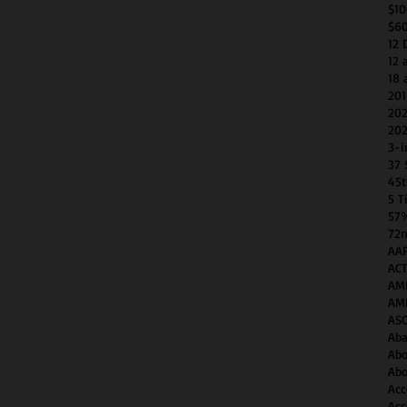
$1
$6
12 
12 
18 
201
202
202
3-i
37 
45t
5 T
57
72n
AAP
AC
AM
AM
AS
Aba
Abo
Abo
Acc
Acc