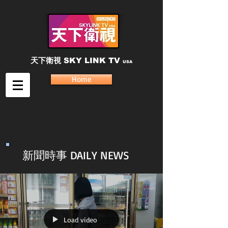
天下衛視
SKY LINK TV
USA
Home
新聞時事 DAILY NEWS
Load video