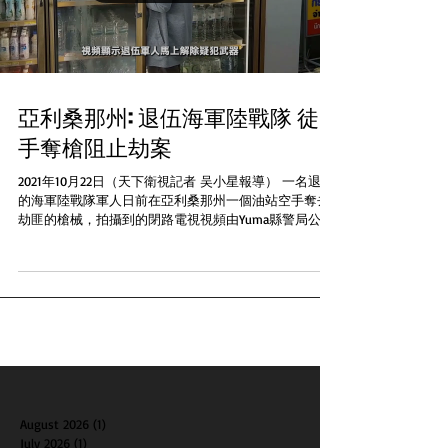
亞利桑那州: 退伍海軍陸戰隊 徒
手奪槍阻止劫案
2021年10月22日（天下衛視記者 吴小星報導） 一名退伍
的海軍陸戰隊軍人日前在亞利桑那州一個油站空手奪去
劫匪的槍械，拍攝到的閉路電視視頻由Yuma縣警局公開
可以見到退伍軍人當時在油站店鋪内靠近收銀櫃檯，有
兩名戴口罩的劫匪進入店内在退伍軍人後面。其中一名
疑犯有手槍接近退...
August 2026
(1)
1 post
July 2026
(1)
1 post