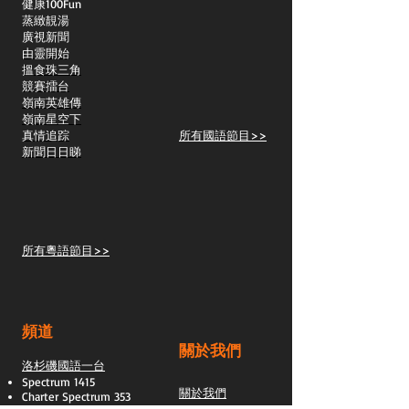
​健康100Fun
蒸緻靚湯
​廣視新聞
由靈開始
搵食珠三角
競賽擂台
嶺南英雄傳
嶺南星空下
真情追踪
所有國語節目>>
新聞日日睇
所有粵語節目>>
頻道
關於我們
洛杉磯國語一台
Spectrum 1415
關於我們
Charter Spectrum 353