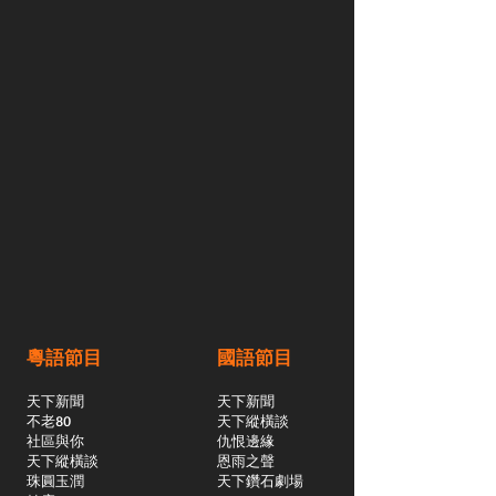
粵語節目
國語節目
天下新聞
天下新聞
不老80
天下縱橫談
社區與你
​仇恨邊緣
天下縱橫談
恩雨之聲
​珠圓玉潤
天下鑽石劇場