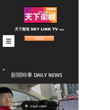
天下衛視
SKY LINK TV
USA
Home
新聞時事 DAILY NEWS
Load video