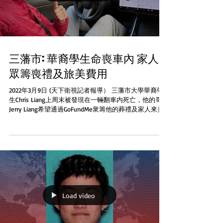
三藩市: 華裔學生命喪車內 家人
眾籌喪禮及旅美費用
2022年3月9日 (天下衛視記者報導） 三藩市大學華裔學
生Chris Liang上周末被發現在一輛翻車内死亡，他的哥哥
Jerry Liang希望通過GoFundMe衆籌他的葬禮及家人來美
費用 21嵗的Chris Liang在2月28日用社交媒體告知家人要
公路旅行去南加州南...
Load video