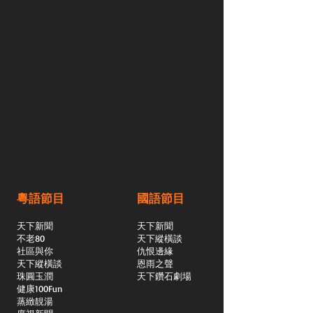
粵語節目
國語節目
天下新聞
天下新聞
不老80
天下縱橫談
社區與你
​仇恨邊緣
天下縱橫談
恩雨之聲
​珠圓玉潤
天下鑽石劇場
​健康100Fun
蒸緻靚湯