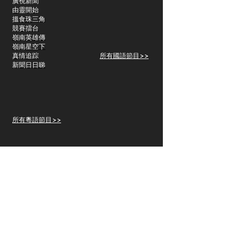
​廣視新聞
由靈開始
搵食珠三角
競賽擂台
嶺南英雄傳
嶺南星空下
真情追踪
所有國語節目>>
新聞日日睇
所有粵語節目>>
頻道
關於我們
洛杉磯國語一台
Spectrum 1415
關於我們
Charter Spectrum 353
Dish 61514
社區活動
Sling TV
頻道覆蓋
​Fresh Drama App