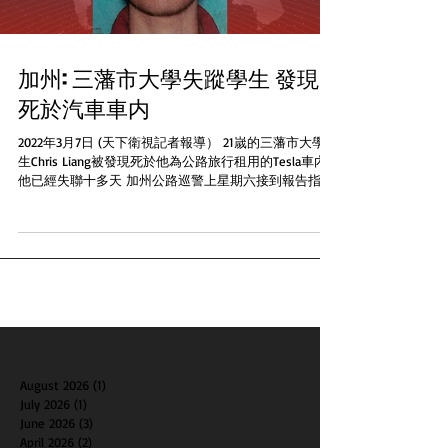
加州: 三藩市大學失蹤學生 發現
死於汽車車内
2022年3月7日 (天下衛視記者報導） 21嵗的三藩市大學學
生Chris Liang被發現死於他為公路旅行租用的Tesla車內
他已經失聯十多天 加州公路巡警上星期六接到報告指一
輛汽車在Los Banos西面的Panoche...
August 2026
(1)
1 post
July 2026
(1)
1 post
June 2026
(3)
3 posts
April 2026
(2)
2 posts