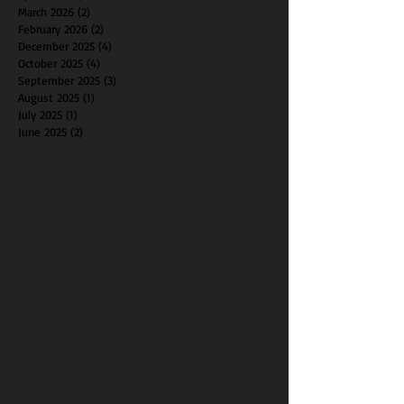
March 2026
(2)
2 posts
February 2026
(2)
2 posts
December 2025
(4)
4 posts
October 2025
(4)
4 posts
September 2025
(3)
3 posts
August 2025
(1)
1 post
July 2025
(1)
1 post
June 2025
(2)
2 posts