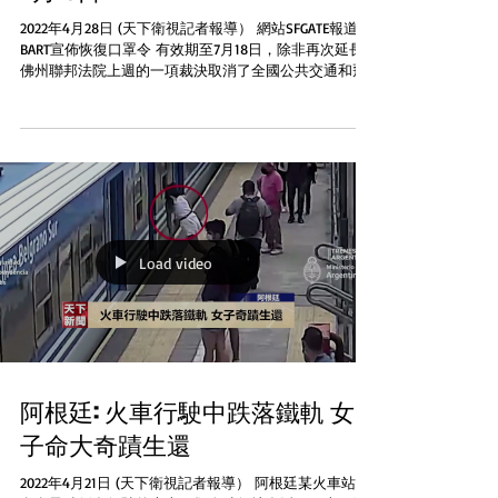
2022年4月28日 (天下衛視記者報導） 網站SFGATE報道
BART宣佈恢復口罩令 有效期至7月18日，除非再次延長
佛州聯邦法院上週的一項裁決取消了全國公共交通和飛
機上的口罩令後BART董事會本周三以7比0的投票結果決
定重新要求乘客佩戴口罩...
Load video
阿根廷: 火車行駛中跌落鐵軌 女
子命大奇蹟生還
2022年4月21日 (天下衛視記者報導） 阿根廷某火車站一