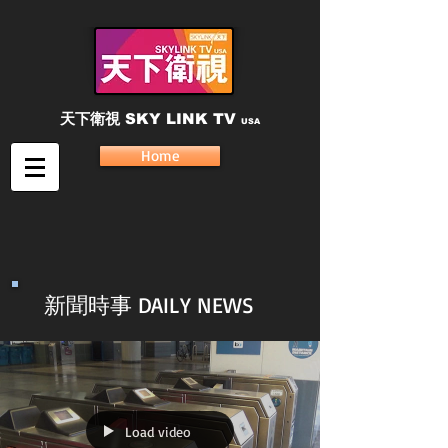
天下衛視
SKY LINK TV
USA
Home
新聞時事 DAILY NEWS
Load video