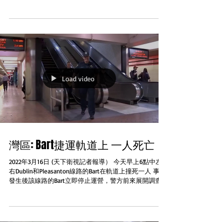
Caltrain的半價車票將適用於除了Go Pass以外的所有車
票...
Load video
灣區: Bart捷運軌道上 一人死亡
2022年3月16日 (天下衛視記者報導） 今天早上6點中左
右Dublin和Pleasanton線路的Bart在軌道上撞死一人 事件
發生後該線路的Bart立即停止運營，警方前來展開調查
直至早晨8:30 左右交通才恢復正常...