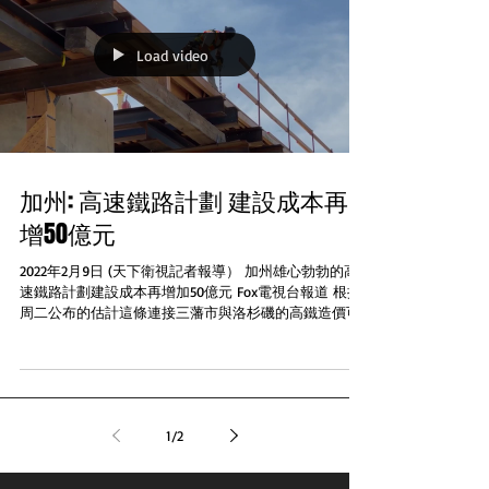
Load video
加州: 高速鐵路計劃 建設成本再
增50億元
2022年2月9日 (天下衛視記者報導） 加州雄心勃勃的高
速鐵路計劃建設成本再增加50億元 Fox電視台報道 根據
周二公布的估計這條連接三藩市與洛杉磯的高鐵造價可
能高達1,050億元 項目官員表示成本增加的部分原因是旨
在盡量減少社區干擾的承諾...
1
/
2