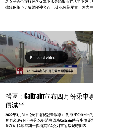
名女子跌倒在行駛的火車下卻奇蹟般地存活了下來，監
控錄像拍下了這驚險神奇的一刻 視頻顯示當一列火車進
站時一名原本站在離軌道較遠處的白衣女子似乎企圖向
前移動卻突然失去了平衡跌跌撞撞走了幾步後掉進了火
車和站台之間的夾縫。...
Load video
灣區：Caltrain宣布四月份乘車票
價減半
2022年3月31日 (天下衛視記者報導） 對乘坐Caltrain的乘
客們來說4月份將迎來好消息因為Caltrain將有半價優惠
並在4月4號星期一恢復其104次列車的常規時刻表