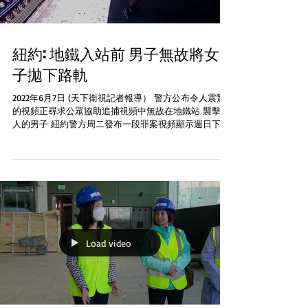
紐約: 地鐵入站前 男子無故將女
子拋下路軌
2022年6月7日 (天下衛視記者報導） 警方公布令人震驚
的視頻正尋求公眾協助追捕視頻中無故在地鐵站 襲擊他
人的男子 紐約警方周二發布一段罪案視頻顯示週日下午
4 點 40 分左右，一名男子在Melrose路段的Bronx地鐵站
內走到到一名 52...
Load video