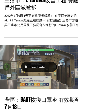
三藩市：L Taraval改善工程 餐廳
戶外區域被拆
2022年5月4日 (天下衛視記者報導） 有著百年曆史的
Muni L Taraval路線正在經歷一場改頭換面 三藩市交通局
與三藩市公用局及工務局合作進行的L Taraval改善工程向
沿線居民和小商業承諾了一個更有吸引力的Taraval街但
施工帶來的諸多不便。如噪音、公交改站...
Load video
灣區：BART恢復口罩令 有效期至
7月18日