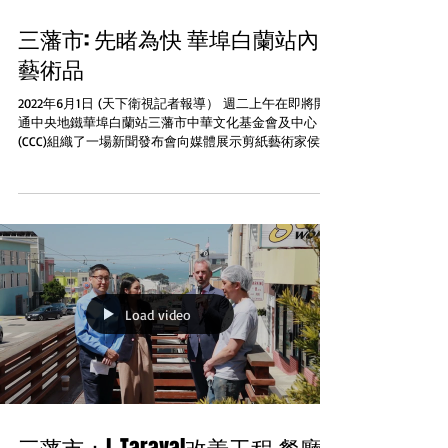
三藩市: 先睹為快 華埠白蘭站內
藝術品
2022年6月1日 (天下衛視記者報導） 週二上午在即將開
通中央地鐵華埠白蘭站三藩市中華文化基金會及中心
(CCC)組織了一場新聞發布會向媒體展示剪紙藝術家侯玉
梅創作的公共藝術作品 CCC執行董事Jenny Leung在會上
宣布將舉辦第57屆週年慶，主題是和諧喜樂慶典：鋒潮...
Load video