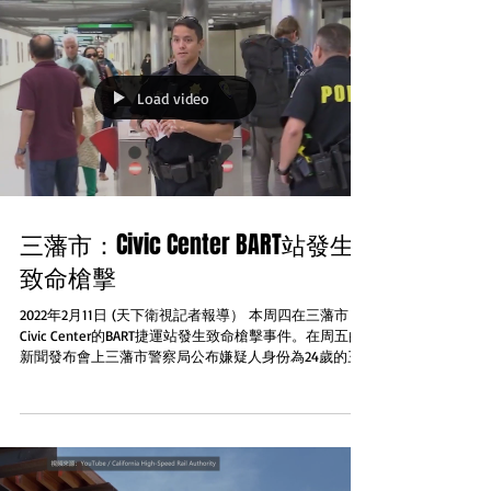
Load video
三藩市：Civic Center BART站發生
致命槍擊
2022年2月11日 (天下衛視記者報導） 本周四在三藩市
Civic Center的BART捷運站發生致命槍擊事件。在周五的
新聞發布會上三藩市警察局公布嫌疑人身份為24歲的三
藩市居民Shane Holman涉案的另一名嫌疑人還在搜捕中
事發時正值周四晚上 8 點 30...