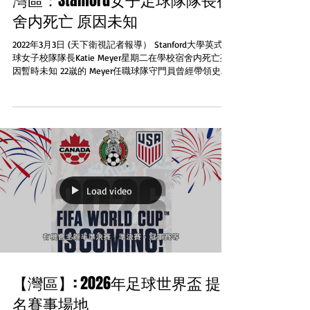
灣區：Stanford女子足球隊隊長宿
舍内死亡 原因未知
2022年3月3日 (天下衛視記者報導） Stanford大學英式足
球女子校隊隊長Katie Meyer星期二在學校宿舍内死亡死
因暫時未知 22嵗的 Meyer任職球隊守門員曾經帶領史丹
福的Cardinal足球隊奪得2019年的學界錦標。當年在對北
卡羅萊納大學決賽的最後時刻...
Load video
【灣區】: 2026年足球世界盃 提
名賽事場地