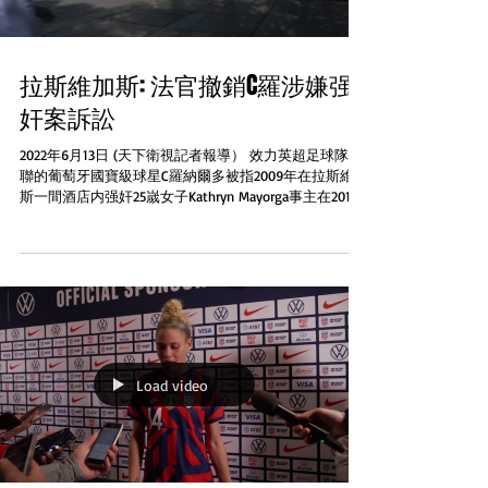
拉斯維加斯: 法官撤銷C羅涉嫌强
奸案訴訟
2022年6月13日 (天下衛視記者報導） 效力英超足球隊曼
聯的葡萄牙國寶級球星C羅納爾多被指2009年在拉斯維加
斯一間酒店内强奸25嵗女子Kathryn Mayorga事主在2018
年入稟要求2500萬美元民事賠償。控訴上星期五遭到聯
邦法官Jennifer...
Load video