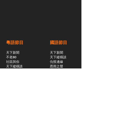
粵語節目
國語節目
天下新聞
天下新聞
不老80
天下縱橫談
社區與你
​仇恨邊緣
天下縱橫談
恩雨之聲
​珠圓玉潤
天下鑽石劇場
​健康100Fun
蒸緻靚湯
​廣視新聞
由靈開始
搵食珠三角
競賽擂台
嶺南英雄傳
嶺南星空下
真情追踪
所有國語節目>>