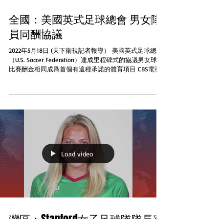
全國：美國英式足球總會 男女隊
員同酬協議
2022年5月18日 (天下衛視記者報導） 美國英式足球總會
（U.S. Soccer Federation）達成里程碑式的協議男女球員
比賽酬金相同成爲首個有這種承諾的體育項目 CBS電視
台報道美國足總星期三宣佈分別和男女子國家隊工會達
成集體談判協議有效期至2028年12月...
Load video