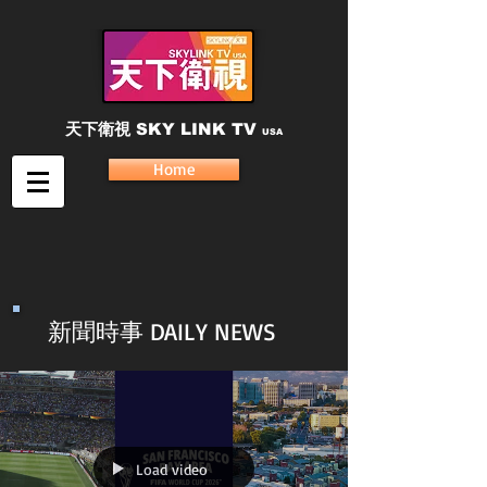
天下衛視
SKY LINK TV
USA
Home
新聞時事 DAILY NEWS
Load video