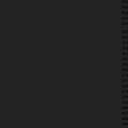
Oct
Sep
Aug
Jul
Jun
$1
$6
12 
12 
18 
201
202
202
3-i
37 
45t
5 T
57
72n
AAP
AC
AM
AM