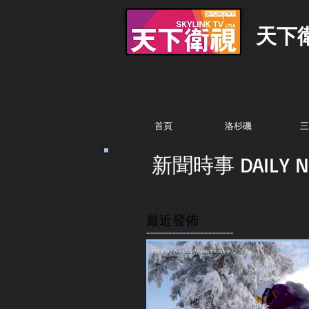
天下
首頁
洛杉磯
三
新聞時事 DAILY N
最近發佈
...............................................................