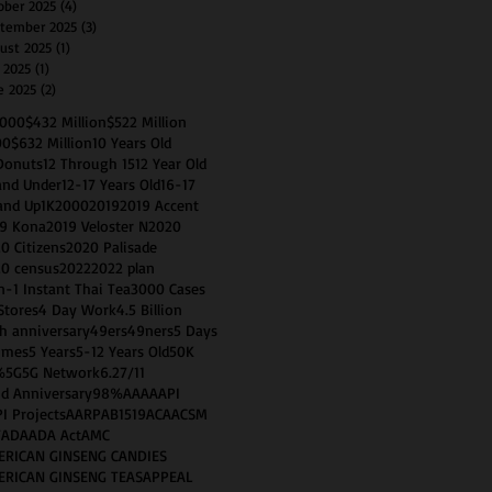
ober 2025
(4)
4 posts
tember 2025
(3)
3 posts
ust 2025
(1)
1 post
y 2025
(1)
1 post
e 2025
(2)
2 posts
0000
$432 Million
$522 Million
00
$632 Million
10 Years Old
Donuts
12 Through 15
12 Year Old
and Under
12-17 Years Old
16-17
and Up
1K
2000
2019
2019 Accent
9 Kona
2019 Veloster N
2020
0 Citizens
2020 Palisade
0 census
2022
2022 plan
n-1 Instant Thai Tea
3000 Cases
Stores
4 Day Work
4.5 Billion
h anniversary
49ers
49ners
5 Days
imes
5 Years
5-12 Years Old
50K
%
5G
5G Network
6.2
7/11
d Anniversary
98%
AAA
AAPI
I Projects
AARP
AB1519
ACA
ACSM
T
ADA
ADA Act
AMC
ERICAN GINSENG CANDIES
ERICAN GINSENG TEAS
APPEAL