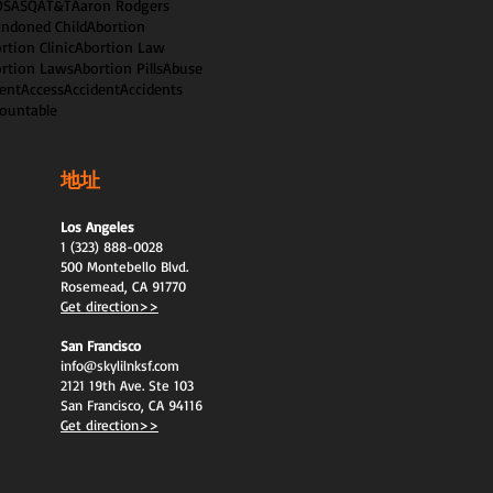
OS
ASQ
AT&T
Aaron Rodgers
ndoned Child
Abortion
rtion Clinic
Abortion Law
rtion Laws
Abortion Pills
Abuse
ent
Access
Accident
Accidents
ountable
地址
Los Angeles
1 (323) 888-0028
500 Montebello Blvd.
Rosemead, CA 91770
Get direction>>
San Francisco
info@skylilnksf.com
2121 19th Ave. Ste 103
San Francisco, CA 94116
Get direction>>