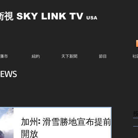
衛視
SKY LINK TV
USA
藩市
紐約
天下新聞
節目
社
EWS
........
加州: 滑雪勝地宣布提前
........
開放