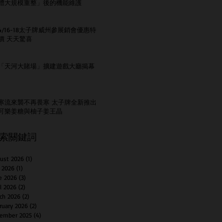
體大規模重整」後的機能維護
4/16-18太子牌威州參展銷會優惠特
價 天天驚喜
「天河大賭場」擴建遊戲大廳揭幕
寒流來襲不再畏寒 太子牌全新推出
可樂姜糖與柚子姜王晶
索關鍵詞
ust 2026
(1)
1 post
y 2026
(1)
1 post
e 2026
(3)
3 posts
il 2026
(2)
2 posts
ch 2026
(2)
2 posts
ruary 2026
(2)
2 posts
ember 2025
(4)
4 posts