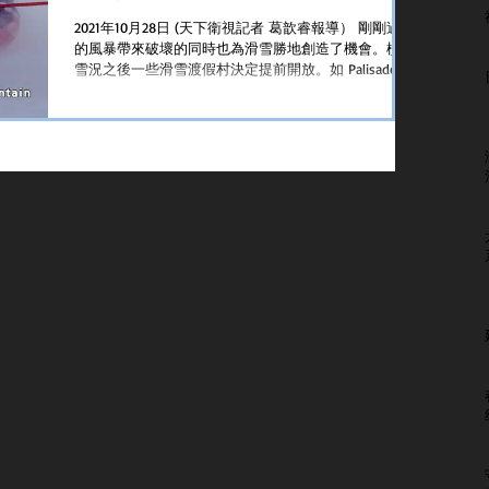
2021年10月28日 (天下衛視記者 葛歆睿報導） 剛剛過去
的風暴帶來破壞的同時也為滑雪勝地創造了機會。檢查
雪況之後一些滑雪渡假村決定提前開放。如 Palisades
Tahoe和Mammoth Mountain 都將於本週五開放
Palisades Tahoe...