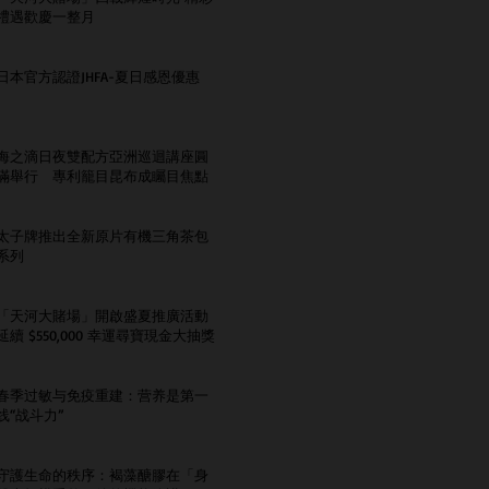
禮遇歡慶一整月
日本官方認證JHFA-夏日感恩優惠
海之滴日夜雙配方亞洲巡迴講座圓
滿舉行 專利籠目昆布成矚目焦點
太子牌推出全新原片有機三角茶包
系列
「天河大賭場」開啟盛夏推廣活動
延續 $550,000 幸運尋寶現金大抽獎
春季过敏与免疫重建：营养是第一
线“战斗力”
守護生命的秩序：褐藻醣膠在「身