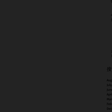
搜
Aug
Jul
Jun
Apr
Mar
Feb
Dec