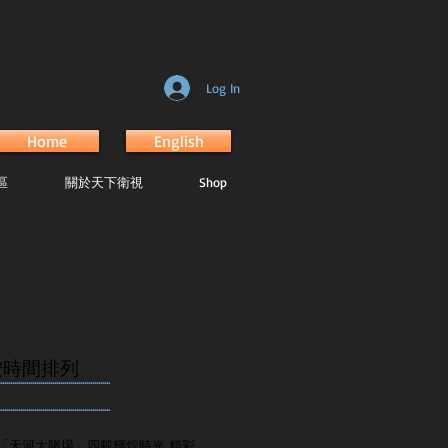
Log In
Home
English
區
關於天下衛視
Shop
按時間排列
.......................................................
.......................................................
「天河大賭場」四載輝煌時光 精彩