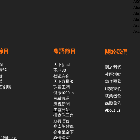
AS
Aba
Abo
Abo
Acc
Acc
節目
粵語節目
關於我們
聞
天下新聞
關於我們
橫談
不老80
社區活動
緣
社區與你
聲
天下縱橫談
頻道覆蓋
石劇場
​珠圓玉潤
聯繫我們
​健康100Fun
就業機會
蒸緻靚湯
媒體發佈
​廣視新聞
由靈開始
About us
搵食珠三角
競賽擂台
嶺南英雄傳
嶺南星空下
語節目>>
真情追踪