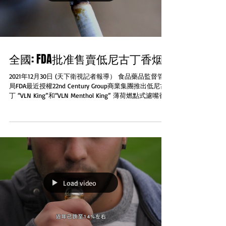
全國: FDA批准售賣低尼古丁香烟
2021年12月30日 (天下衛視記者報導） 食品藥品監督管理
局FDA最近授權22nd Century Group商業集團推出低尼古
丁 “VLN King”和“VLN Menthol King” 薄荷燃點式濾嘴香
烟 認爲是改良風險烟草產品（MRTP） 網站The...
Load video