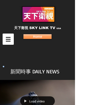
天下衛視
SKY LINK TV
USA
Home
新聞時事 DAILY NEWS
Load video