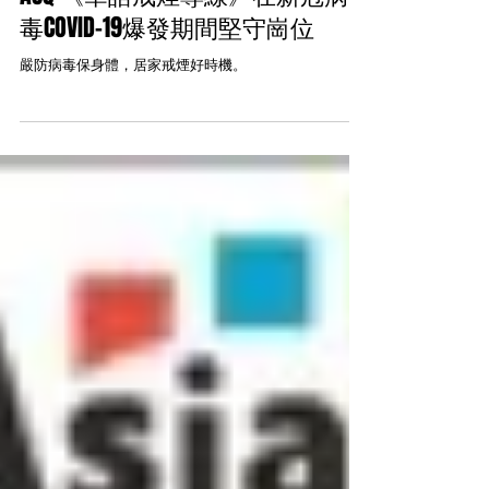
ASQ 《華語戒煙專線》在新冠病
毒COVID-19爆發期間堅守崗位
嚴防病毒保身體，居家戒煙好時機。