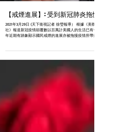
【戒煙進展】: 受到新冠肺炎拖慢
2021年3月29日 (天下衛視記者 徐瑩報導） 根據《美聯
社》報道新冠疫情顛覆數以百萬計美國人的生活已有一
年近期有跡象顯示國民戒煙的進展亦被拖慢疫情所帶來
的壓力、焦慮及不確定令去年更少人致電戒煙熱線亦有
人抽多了煙令香煙銷售出現異常的增加....