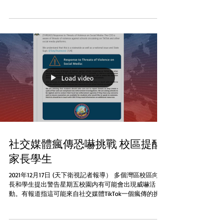
内仍然要戴口罩 其它已經撤銷學生室外口令的校區包
括：三藩市聯合校區、南灣聖荷西的East...
Load video
社交媒體瘋傳恐嚇挑戰 校區提醒
家長學生
2021年12月17日 (天下衛視記者報導） 多個灣區校區向家
長和學生提出警告星期五校園内有可能會出現威嚇活
動。有報道指這可能來自社交媒體TikTok一個瘋傳的挑戰
項目 根據三藩市紀事報報道這個挑戰呼籲學生星期五帶
武器到學校鼓勵在校内進行暴力行爲...