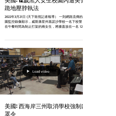
美國: 12歲黑人女生校園內遭美警
跪地壓脖執法
2022年3月21日 (天下衛視記者報導） 一則網路流傳的校
園監控錄像顯示，威斯康星州基諾沙學校一名下校警，
在午餐時間為制止打架的兩女生，將膝蓋放在一名 12 歲
女孩的脖子上。目前這名校警已從學校離職。這名女孩
的父親表示，女兒當時呼喊“我不能呼吸”，校警仍持續
用膝蓋壓制，要...
Load video
美國: 西海岸三州取消學校強制口
罩令