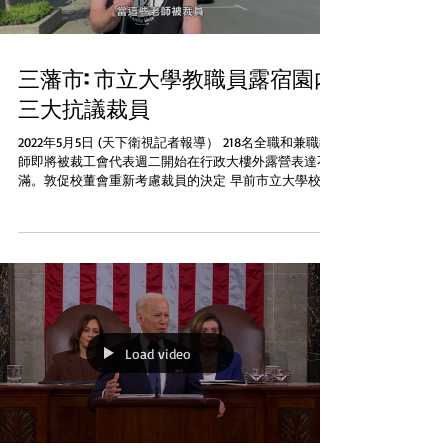
三藩市: 市立大學教職員露宿園内
三大抗議裁員
2022年5月5日 (天下衛視記者報導） 218名全職和兼職教
師即將被裁工會代表週二開始在行政大樓外露營表達不
滿。敦促校董會重新考慮裁員的決定 早前市立大學校董
會已投票通過初步同意裁減58名全職和146名兼職教師，
已向員工發送離職通知并于本周內將再次就裁員作最後
投票...
Load video