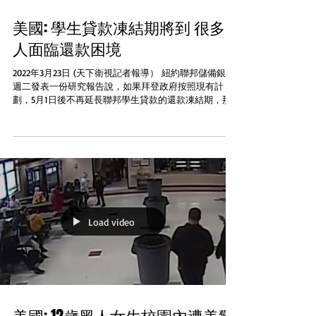
美國: 學生貸款凍結期將到 很多
人面臨還款困境
2022年3月23日 (天下衛視記者報導） 紐約聯邦儲備銀行
週二發表一份研究報告說，如果拜登政府按照現有計
劃，5月1日後不再延長聯邦學生貸款的還款凍結期，那
麼3700萬借債人中，會有很多人陷入生活困境。國會
2020年3月為應付新冠疫情期間人們的經濟窘狀，立法通
過了暫時凍結聯...
Load video