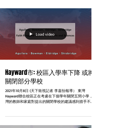
Load video
Hayward市: 校區入學率下降 或將
關閉部分學校
2021年10月8日 (天下衛視記者 李嘉怡報導） 東灣
Hayward聯合校區正在考慮在下個學年關閉五間小學，東
灣的教師和家庭對提出的關閉學校的建議感到措手不
及。校區表示這個決定是基於入學率下降該校區的
18,000名學生將在某種程度上受到影響他們可能需要轉
到另一間學校學區正...