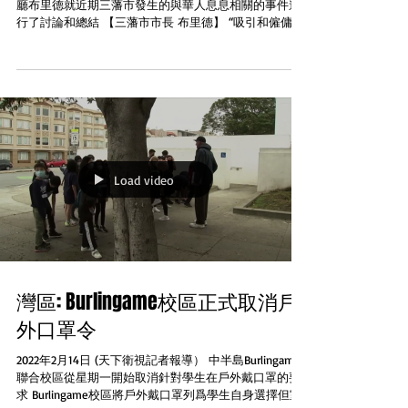
廳布里德就近期三藩市發生的與華人息息相關的事件進
行了討論和總結 【三藩市市長 布里德】 “吸引和僱傭高
質量的接班人具有願景並領導這個組織" 其中最受關注
的便是校董事會三名成員罷免後的工作，作為支持罷免
的布里德表示正...
Load video
灣區: Burlingame校區正式取消戶
外口罩令
2022年2月14日 (天下衛視記者報導） 中半島Burlingame
聯合校區從星期一開始取消針對學生在戶外戴口罩的要
求 Burlingame校區將戶外戴口罩列爲學生自身選擇但室