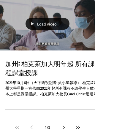
Load video
加州: 柏克萊加大明年起 所有課
程課堂授課
2021年10月6日（天下衛視記者 吴小星報導） 柏克萊加
州大學星期一宣佈由2022年起所有課程不論學生人數基
本上都是課堂授課。柏克萊加大校長Carol Christ透過電
郵表示這個決定是基於證據顯示新冠肺炎在校園傳播的
個案很低，她指出雖然很難斷定病毒在校園傳播的原因
但多方...
1
/
3