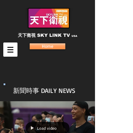
天下衛視
SKY LINK TV
USA
Home
新聞時事 DAILY NEWS
Load video