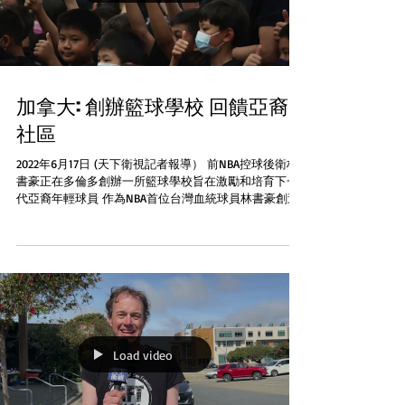
加拿大: 創辦籃球學校 回饋亞裔
社區
2022年6月17日 (天下衛視記者報導） 前NBA控球後衛林
書豪正在多倫多創辦一所籃球學校旨在激勵和培育下一
代亞裔年輕球員 作為NBA首位台灣血統球員林書豪創造
了歷史。他希望該計劃可以幫助更多的亞洲僑胞的兒童
為自己的身份感到自豪...
Load video