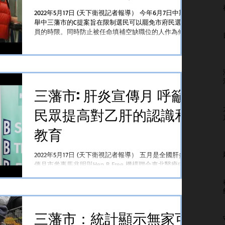
2022年5月17日 (天下衛視記者報導） 今年6月7日中期選
舉中三藩市的C提案旨在限制選民可以罷免市府民選官
員的時限。同時防止被任命填補空缺職位的人作為候選
人而留任 罷免允許選民在民選地方官員任期屆滿前將
其撤職。C提案是一項市憲章修正案目的是對現有罷免
程序進行改革...
三藩市: 肝炎宣傳月 呼籲
民眾提高對乙肝的認識和
教育
2022年5月17日 (天下衛視記者報導） 五月是全國肝炎宣
傳月市參事馬兆明與Hep B Free 機構聯合東北醫療中心
共同組織了一場新聞發佈會呼籲市民提高肝炎檢測的意
識並至少安排一次肝臟疾病檢查 【Hep B Free執行總監
蘇子文】...
三藩市：統計顯示無家可