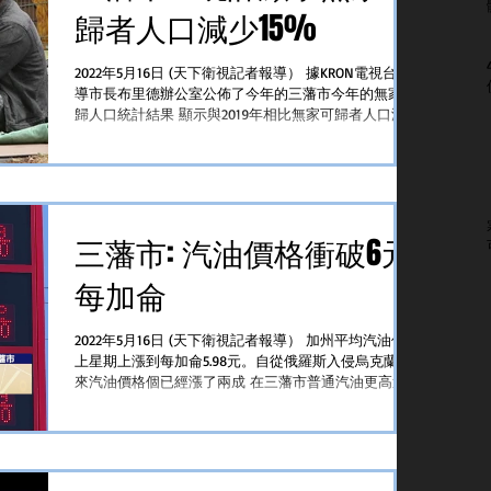
歸者人口減少15%
2022年5月16日 (天下衛視記者報導） 據KRON電視台報
導市長布里德辦公室公佈了今年的三藩市今年的無家可
歸人口統計結果 顯示與2019年相比無家可歸者人口減少
了15% 無家可歸者統計通常每年進行一次但由於新冠肺
炎疫情2020年和2021年沒有統計。2022年的統計發生...
三藩市: 汽油價格衝破6元
每加侖
2022年5月16日 (天下衛視記者報導） 加州平均汽油價格
上星期上漲到每加侖5.98元。自從俄羅斯入侵烏克蘭以
來汽油價格個已經漲了兩成 在三藩市普通汽油更高達
每加侖6.23元，東灣亞拉米達6.1元，酒鄉Napa每加侖
6.16元 汽油專家指出汽油價格將繼續穩步上漲...