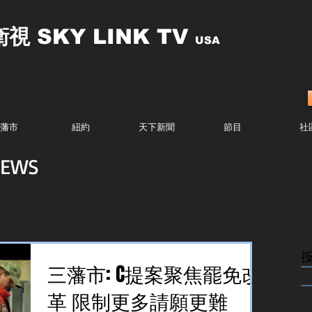
衛視
SKY LINK TV
USA
藩市
紐約
天下新聞
節目
社
EWS
........
三藩市: C提案聚焦罷免改
........
革 限制更多請願更難