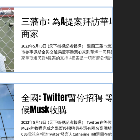
三藩市: 為A提案拜訪華埠
商家
2022年5月13日 (天下衛視記者報導） 週四三藩市第三區
市参事佩斯金與交通局董事黎慧心來到華埠一同拜訪商
家爭取選民對A提案的支持 A提案是一項市府公債計劃
通過發行4億元債券改善市內基礎設施及公共交通系統
為每一個社區提供經濟、快捷、安全、可靠的公共交通
出行選擇...
全國: Twitter暫停招聘 等
候Musk收購
2022年5月13日 (天下衛視記者報導） Twitter在等候Elon
Musk的收購完成之際暫停招聘另外還有兩名高層離職
CBS電視台報道Twitter發言人Catherine Hill週四在給
CNN商業新聞的聲明上表示除「業務必須」的職位外，