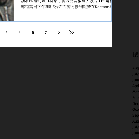
訪谷區遭到暴力襲擊，警方公開嫌疑人照片 CBS電視台
報道當日下午3時15分左右警方接到報警在Desmond
Street夾Sunnydale Avenue發生襲擊事故 據受害者稱當
她步行至Sunnydale...
4
5
6
7
搜
Aug
Jul
Jun
Apr
Mar
Feb
Dec
Oct
Sep
Aug
Jul
Jun