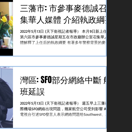
三藩市: 市參事麥德誠召
集華人媒體 介紹執政綱要
2022年5月13日 (天下衛視記者報導） 本月9日新上任的
第六區市參事麥德誠星期五在市政廳辦公室召集華人媒
體解釋了上任后的執政綱要 有著多年警察背景的麥德
誠表示他的首要任務是增加警察人手，短缺意味著治安
問題得不到解決 第六區市參事麥德誠...
灣區: SFO部分網絡中斷 航
班延誤
2022年5月13日 (天下衛視記者報導） 週五早上三藩市國
際機場SFO網絡出現問題，幾家航空公司受到影響 ABC
電視台引述SFO發言人表示網絡問題给Southwest、
JetBlue和American Airline在一號航站樓的售票櫃檯带来
影响...