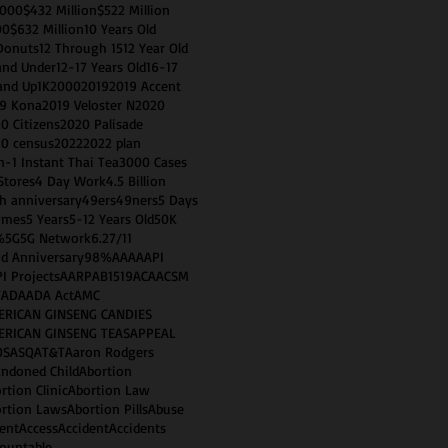
0000
$432 Million
$522 Million
00
$632 Million
10 Years Old
Donuts
12 Through 15
12 Year Old
and Under
12-17 Years Old
16-17
and Up
1K
2000
2019
2019 Accent
9 Kona
2019 Veloster N
2020
0 Citizens
2020 Palisade
0 census
2022
2022 plan
n-1 Instant Thai Tea
3000 Cases
Stores
4 Day Work
4.5 Billion
h anniversary
49ers
49ners
5 Days
imes
5 Years
5-12 Years Old
50K
%
5G
5G Network
6.2
7/11
d Anniversary
98%
AAA
AAPI
I Projects
AARP
AB1519
ACA
ACSM
T
ADA
ADA Act
AMC
ERICAN GINSENG CANDIES
ERICAN GINSENG TEAS
APPEAL
OS
ASQ
AT&T
Aaron Rodgers
ndoned Child
Abortion
rtion Clinic
Abortion Law
rtion Laws
Abortion Pills
Abuse
ent
Access
Accident
Accidents
ountable