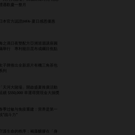
禮遇歡慶一整月
日本官方認證JHFA-夏日感恩優惠
海之滴日夜雙配方亞洲巡迴講座圓
滿舉行 專利籠目昆布成矚目焦點
太子牌推出全新原片有機三角茶包
系列
「天河大賭場」開啟盛夏推廣活動
延續 $550,000 幸運尋寶現金大抽獎
春季过敏与免疫重建：营养是第一
线“战斗力”
守護生命的秩序：褐藻醣膠在「身