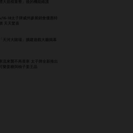
體大規模重整」後的機能維護
4/16-18太子牌威州參展銷會優惠特
價 天天驚喜
「天河大賭場」擴建遊戲大廳揭幕
寒流來襲不再畏寒 太子牌全新推出
可樂姜糖與柚子姜王晶