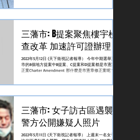
公司暫停大部份的招聘及空缺...
三藩市: B提案聚焦樓宇檢
查改革 加速許可證辦理
2022年5月12日 (天下衛視記者報導） 今年中期選舉三藩
市的8個地方提案中B提案、C提案和D提案都是市憲章修
正案Charter Amendment 那什麼是市憲章修正案呢？其
實從字面意思就可以理解即在三藩市現有的憲章基礎上
進行修改至於為什麼要修改呢，則是因為隨著時代的
發...
三藩市: 女子訪古區遇襲
警方公開嫌疑人照片
2022年5月11日 (天下衛視記者報導） 上週末一名女子在