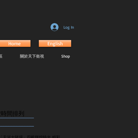
Log In
Home
English
區
關於天下衛視
Shop
按時間排列
.......................................................
.......................................................
「天河大賭場」四載輝煌時光 精彩