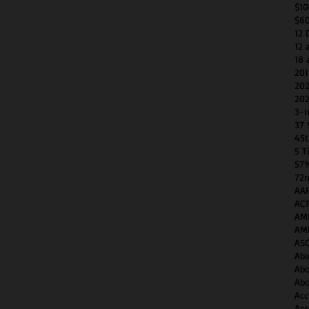
$1
$6
12 
12 
18 
201
202
202
3-i
37 
45t
5 T
57
72n
AAP
AC
AM
AM
AS
Aba
Abo
Abo
Acc
Acc