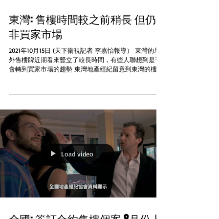
東灣: 售樓時間較之前稍長 但仍
非買家市場
2021年10月15日 (天下衛視記者 李嘉怡報導） 東灣的屋
外售樓牌近期看來豎立了較長時間，有些人聯想到是否
會轉到買家市場的趨勢 東灣地產經紀留意到東灣的樓市
似乎有稍稍降溫跡象。Alameda縣的房屋會有大約13天的
中位數上市期，不過有經濟學者指出...
Load video