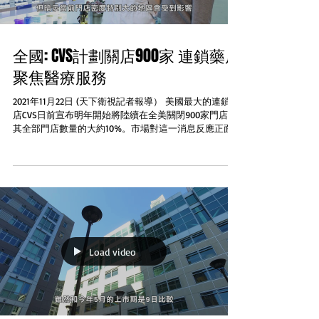
全國: CVS計劃關店900家 連鎖藥店
聚焦醫療服務
2021年11月22日 (天下衛視記者報導） 美國最大的連鎖藥
店CVS日前宣布明年開始將陸續在全美關閉900家門店 佔
其全部門店數量的大約10%。市場對這一消息反應正面
消息宣布當天CVS股票小幅上漲。CVS說關店決定的主要
原因是消費者購買模式和未來健康需求變化。公司尚未
說...
Load video