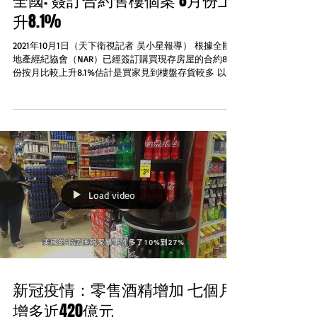
全國: 簽訂合約售樓個案 8月份上
升8.1%
2021年10月1日（天下衛視記者 吴小星報導） 根據全國
地產經紀協會（NAR）已經簽訂購買現存房屋的合約8月
份按月比較上升8.1%估計是買家見到樓盤存貨較多 以及
價格稍稍吸引。不過和2020年8月比較簽約數字仍然下跌
8.3%分析家本來預測按月只上升1%...
Load video
新冠疫情：零售酒精增加 七個月
增多近420億元