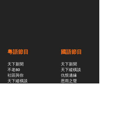
粵語節目
國語節目
天下新聞
天下新聞
不老80
天下縱橫談
社區與你
​仇恨邊緣
天下縱橫談
恩雨之聲
​珠圓玉潤
天下鑽石劇場
​健康100Fun
蒸緻靚湯
​廣視新聞
由靈開始
搵食珠三角
競賽擂台
嶺南英雄傳
嶺南星空下
真情追踪
所有國語節目>>