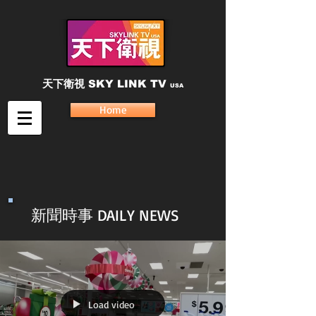
天下衛視
SKY LINK TV
USA
Home
新聞時事 DAILY NEWS
Load video