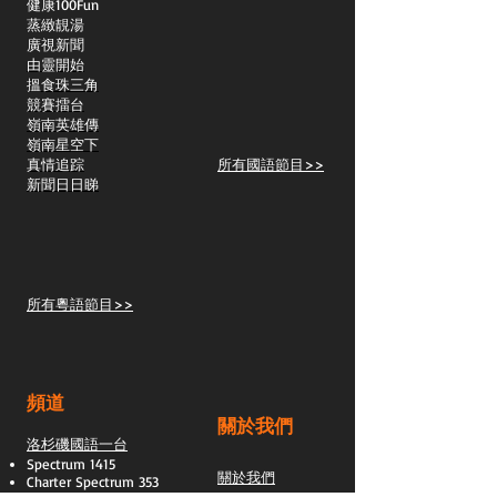
​健康100Fun
蒸緻靚湯
​廣視新聞
由靈開始
搵食珠三角
競賽擂台
嶺南英雄傳
嶺南星空下
真情追踪
所有國語節目>>
新聞日日睇
所有粵語節目>>
頻道
關於我們
洛杉磯國語一台
Spectrum 1415
關於我們
Charter Spectrum 353