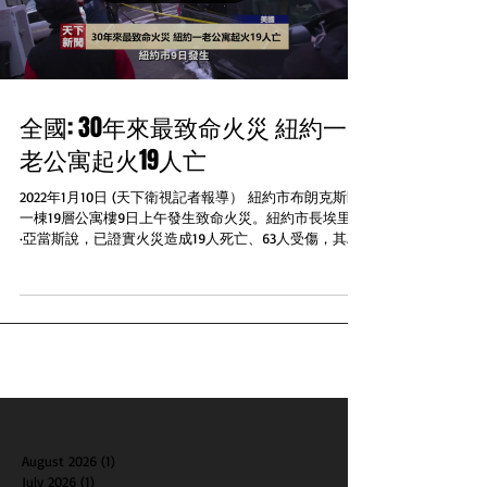
全國: 30年來最致命火災 紐約一
老公寓起火19人亡
2022年1月10日 (天下衛視記者報導） 紐約市布朗克斯區
一棟19層公寓樓9日上午發生致命火災。紐約市長埃里克
·亞當斯說，已證實火災造成19人死亡、63人受傷，其中
一些人情況危急。這是紐約市三十年來死亡最慘重的火
災。火災是由樓內一幢複式公寓內的電暖氣短路引起
的。...
August 2026
(1)
1 post
July 2026
(1)
1 post