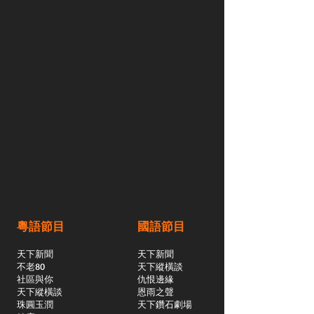
粵語節目
國語節目
天下新聞
天下新聞
不老80
天下縱橫談
社區與你
​仇恨邊緣
天下縱橫談
恩雨之聲
​珠圓玉潤
天下鑽石劇場