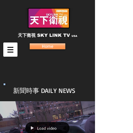
天下衛視
SKY LINK TV
USA
Home
新聞時事 DAILY NEWS
Load video