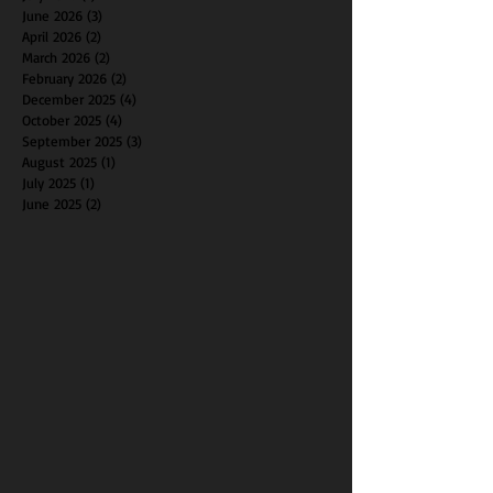
June 2026
(3)
3 posts
April 2026
(2)
2 posts
March 2026
(2)
2 posts
February 2026
(2)
2 posts
December 2025
(4)
4 posts
October 2025
(4)
4 posts
September 2025
(3)
3 posts
August 2025
(1)
1 post
July 2025
(1)
1 post
June 2025
(2)
2 posts