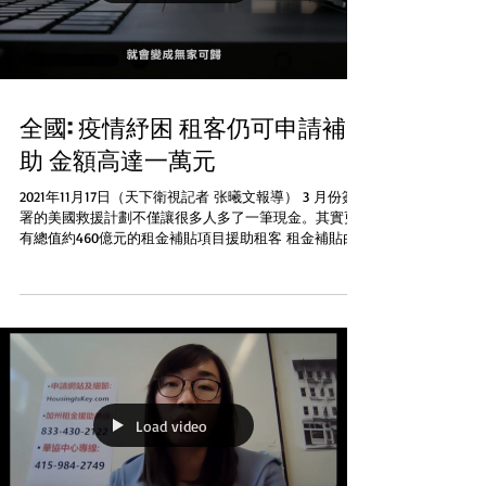
全國: 疫情紓困 租客仍可申請補
助 金額高達一萬元
2021年11月17日（天下衛視記者 张曦文報導） 3 月份簽
署的美國救援計劃不僅讓很多人多了一筆現金。其實更
有總值約460億元的租金補貼項目援助租客 租金補貼由
州政府發放這些款項需要申請才可以獲得，不同的州有
不同規則和政策而每個人得到的租金補貼也有不同。補
貼金也會有上限例...
Load video