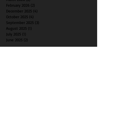
April 2026
(2)
2 posts
March 2026
(2)
2 posts
February 2026
(2)
2 posts
December 2025
(4)
4 posts
October 2025
(4)
4 posts
September 2025
(3)
3 posts
August 2025
(1)
1 post
July 2025
(1)
1 post
June 2025
(2)
2 posts