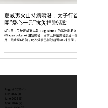
夏威夷火山持續噴發，太子行首
開“愛心一元”抗災捐贈活動
5月3日，位於夏威夷大島（Big Island）的基拉韋厄火山
(Kilauea Volcano) 開始爆發，目前已持續爆發超過一個
月，截止至6月初，此次爆發已摧毁超過600棟房屋，大
量居民疏散，痛失家園。有見及此，美國太子行立即發
起“愛心一元”捐贈活動，現在消費者每購買一...
August 2026
(1)
1 post
July 2026
(1)
1 post
June 2026
(3)
3 posts