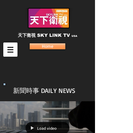
天下衛視
SKY LINK TV
USA
Home
新聞時事 DAILY NEWS
Load video