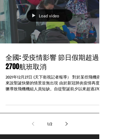
Load video
全國: 受疫情影響 節日假期超過
2700航班取消
2021年12月27日 (天下衛視記者報導） 對於某些飛機搭客
來說聖誕快樂的情景並無出現 由於新冠肺炎疫情再度猖
獗導致飛機機組人員短缺。自從聖誕前夕以來超過2700
個航班已經取消 根據航空網站FlightAware資料星期日截
至四時半爲止全美國當天取消了1016次班航機...
1
/
2