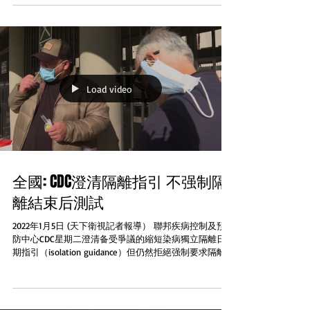
變...
Load video
全國: CDC澄清隔離指引 不强制隔
離結束后測試
2022年1月5日 (天下衛視記者報導） 聯邦疾病控制及預
防中心CDC星期二澄清备受爭議的縮短染病獨立隔離日
期指引（isolation guidance）但仍然拒絕强制要求隔離
者先做檢測才结束隔離 新的指引指出新冠病毒的康復者
在獨立隔離最少五日之後可以自行決定是否做快速測試...