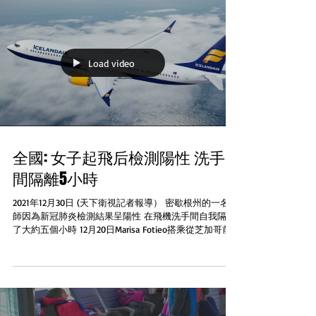
Load video
全國: 女子起飛后檢測陽性 洗手
間隔離5小時
2021年12月30日 (天下衛視記者報導） 密歇根州的一名教
師因為新冠肺炎檢測結果呈陽性 在飛機洗手間自我隔離
了大約五個小時 12月20日Marisa Fotieo搭乘從芝加哥前
往冰島雷克雅未克的航班，途中因喉嚨開始疼痛進行了
新冠肺炎快速測試 很快就得到了陽性的結果...