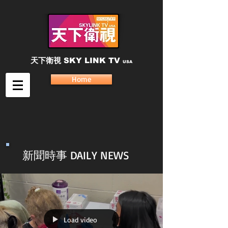
天下衛視
SKY LINK TV
USA
Home
新聞時事 DAILY NEWS
Load video