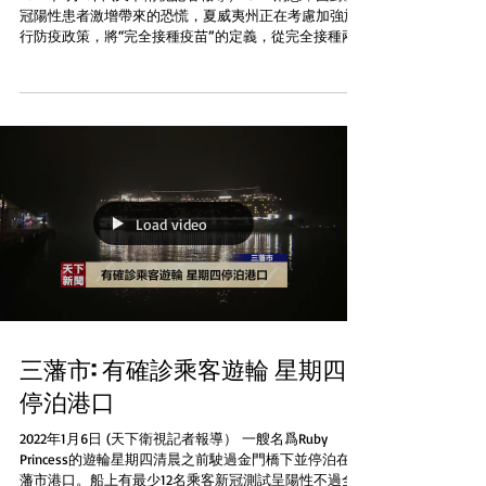
冠陽性患者激增帶來的恐慌，夏威夷州正在考慮加強旅
行防疫政策，將“完全接種疫苗”的定義，從完全接種兩
劑疫苗改為還要加上加強針。遊客再想去夏威夷旅行，
可能很快就會被要求注射疫苗加強針，否則抵達後需自
費隔離五天。...
Load video
三藩市: 有確診乘客遊輪 星期四
停泊港口
2022年1月6日 (天下衛視記者報導） 一艘名爲Ruby
Princess的遊輪星期四清晨之前駛過金門橋下並停泊在三
藩市港口。船上有最少12名乘客新冠測試呈陽性不過全