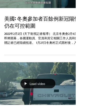
美國: 冬奧參加者百餘例新冠陽性
仍在可控範圍
2022年2月2日 (天下衛視記者報導） 北京冬奧會2月4日
即將開幕，各國運動員、官員和其它相關工作人員和媒
體記者已經陸續抵達。 1月27日冬奧村正式開村後，入境
人數增多，檢測出的新冠陽性病例數也增加了119例。運
動員和代表隊官員所佔比例相對較高，有些運動員可能
會失去參賽資...
Load video