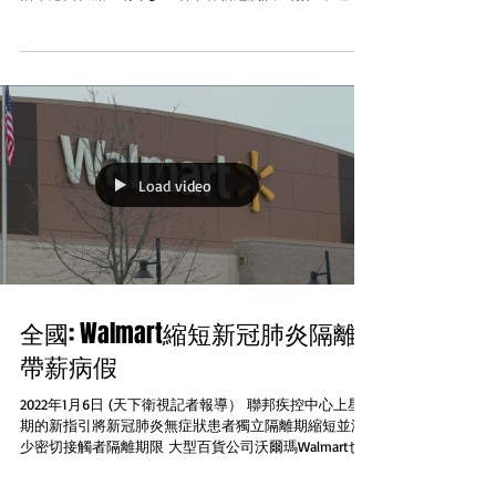
部只有輕微症狀甚至沒有症狀 Fox電視台網站報道
Princess...
Load video
全國: Walmart縮短新冠肺炎隔離
帶薪病假
2022年1月6日 (天下衛視記者報導） 聯邦疾控中心上星
期的新指引將新冠肺炎無症狀患者獨立隔離期縮短並減
少密切接觸者隔離期限 大型百貨公司沃爾瑪Walmart也
消減了與疫情有關的帶薪隔離病假由兩個星期縮短到一
個星期 這家全國最大的僱主機構星期二宣佈這項政策改