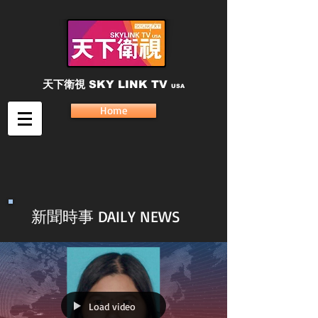
天下衛視
SKY LINK TV
USA
Home
新聞時事 DAILY NEWS
Load video