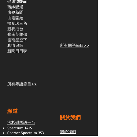
​健康100Fun
蒸緻靚湯
​廣視新聞
由靈開始
搵食珠三角
競賽擂台
嶺南英雄傳
嶺南星空下
真情追踪
所有國語節目>>
新聞日日睇
所有粵語節目>>
頻道
關於我們
洛杉磯國語一台
Spectrum 1415
關於我們
Charter Spectrum 353