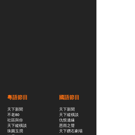
粵語節目
國語節目
天下新聞
天下新聞
不老80
天下縱橫談
社區與你
​仇恨邊緣
天下縱橫談
恩雨之聲
​珠圓玉潤
天下鑽石劇場