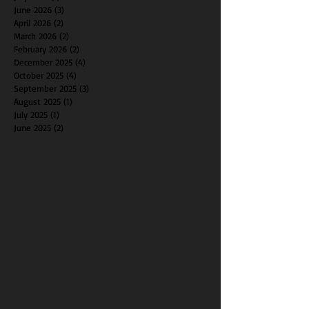
June 2026
(3)
3 posts
April 2026
(2)
2 posts
March 2026
(2)
2 posts
February 2026
(2)
2 posts
December 2025
(4)
4 posts
October 2025
(4)
4 posts
September 2025
(3)
3 posts
August 2025
(1)
1 post
July 2025
(1)
1 post
June 2025
(2)
2 posts