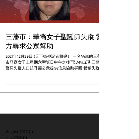
三藩市：華裔女子聖誕節失蹤 警
方尋求公眾幫助
2021年12月29日 (天下衛視記者報導） 一名44嵗的三藩
市亞裔女子上星期六聖誕日中午之後再沒有出現 三藩市
警局失蹤人口組呼籲公衆提供信息協助尋回 報稱失蹤女
子是Bi Xian Liu 音譯劉碧賢約5呎1吋高， 重160磅，黑頭
髮到肩膀 棕色眼睛，居住在近Geary...
August 2026
(1)
1 post
July 2026
(1)
1 post