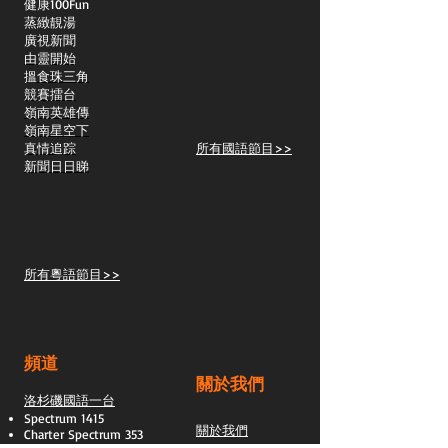
​健康100Fun
蒸緻靚湯
​廣視新聞
由靈開始
搵食珠三角
競賽擂台
嶺南英雄傳
嶺南星空下
真情追踪
所有國語節目>>
新聞日日睇
所有粵語節目>>
頻道
關於我們
洛杉磯國語一台
Spectrum 1415
關於我們
Charter Spectrum 353