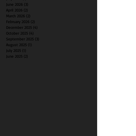
June 2026
(3)
3 posts
April 2026
(2)
2 posts
March 2026
(2)
2 posts
February 2026
(2)
2 posts
December 2025
(4)
4 posts
October 2025
(4)
4 posts
September 2025
(3)
3 posts
August 2025
(1)
1 post
July 2025
(1)
1 post
June 2025
(2)
2 posts