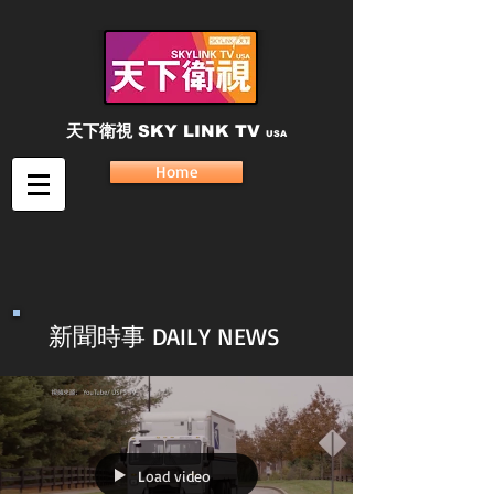
天下衛視
SKY LINK TV
USA
Home
新聞時事 DAILY NEWS
Load video