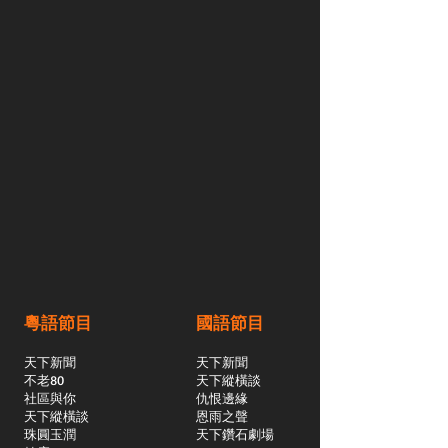
粵語節目
國語節目
天下新聞
天下新聞
不老80
天下縱橫談
社區與你
​仇恨邊緣
天下縱橫談
恩雨之聲
​珠圓玉潤
天下鑽石劇場