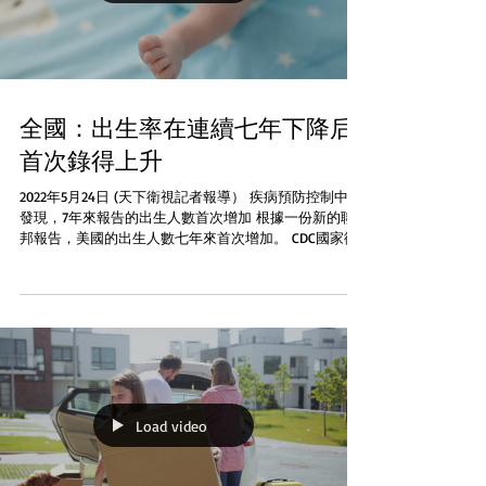
全國：出生率在連續七年下降后
首次錄得上升
2022年5月24日 (天下衛視記者報導） 疾病預防控制中心
發現，7年來報告的出生人數首次增加 根據一份新的聯
邦報告，美國的出生人數七年來首次增加。 CDC國家衛
生統計中心週二公佈的臨時數據發現 2021 年有
3,659,289 名嬰兒出生，比 2020 年增加 1%。...
Load video