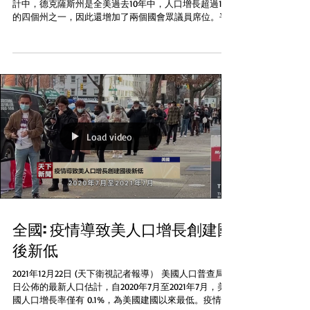
計中，德克薩斯州是全美過去10年中，人口增長超過15%
的四個州之一，因此還增加了兩個國會眾議員席位。平
均每天有1000人成為新德州人，當中有一半是新生嬰
兒。來自加州和紐約州的新移民，推動了德州的嬰兒
潮。...
Load video
全國: 疫情導致美人口增長創建國
後新低
2021年12月22日 (天下衛視記者報導） 美國人口普查局21
日公佈的最新人口估計，自2020年7月至2021年7月，美
國人口增長率僅有 0.1%，為美國建國以來最低。疫情導