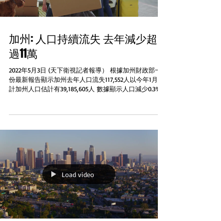
加州: 人口持續流失 去年減少超
過11萬
2022年5月3日 (天下衛視記者報導） 根據加州財政部一
份最新報告顯示加州去年人口流失117,552人以今年1月1日
計加州人口估計有39,185,605人 數據顯示人口減少0.3%
比2020年4月人口普查數據至同年年底的九個月期間所流
失的0.59%為低...
Load video