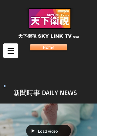
天下衛視
SKY LINK TV
USA
Home
新聞時事 DAILY NEWS
Load video