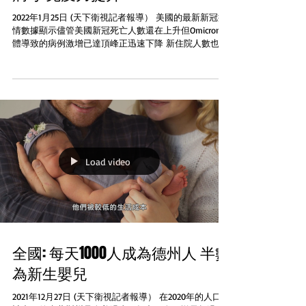
2022年1月25日 (天下衛視記者報導） 美國的最新新冠疫
情數據顯示儘管美國新冠死亡人數還在上升但Omicron變
體導致的病例激增已達頂峰正迅速下降 新住院人數也開
始下降。白宮首席防疫顧問佛奇日前表示新冠疫情於2月
中旬將降至可控水平，目前疫區的確診率已降至64%美
國將可恢...
Load video
全國: 每天1000人成為德州人 半數
為新生嬰兒
2021年12月27日 (天下衛視記者報導） 在2020年的人口統