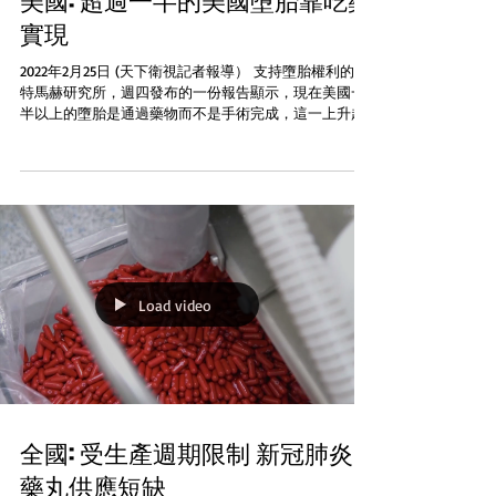
美國: 超過一半的美國墮胎靠吃藥
實現
2022年2月25日 (天下衛視記者報導） 支持墮胎權利的古
特馬赫研究所，週四發布的一份報告顯示，現在美國一
半以上的墮胎是通過藥物而不是手術完成，這一上升趨
勢在新冠疫情期間隨著遠程醫療的增加而飆升。這也導
致墮胎反對者加緊努力，通過州級立法機構尋求對藥物
墮胎的額外限制...
Load video
全國: 受生產週期限制 新冠肺炎
藥丸供應短缺