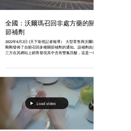
全國：沃爾瑪召回非處方藥的關
節補劑
2022年6月2日 (天下衛視記者報導） 大型零售商沃爾瑪
剛剛發佈了自願召回多種關節補劑的通知。該補劑由第
三方在其網站上銷售發現其中含有雙氯芬酸，這是一種
未在標籤上列出的抗炎成分可能導致心血管風險增加。
例如心臟病發作和中風以及嚴重的腸胃道損傷包括出
血， 潰瘍， 腸胃穿孔...
Load video