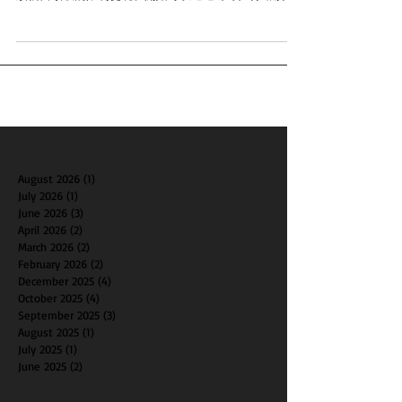
ABC電視台報道這項決定仍然受到州法例約束有可能是刑
事罪行 但 FDA...
August 2026
(1)
1 post
July 2026
(1)
1 post
June 2026
(3)
3 posts
April 2026
(2)
2 posts
March 2026
(2)
2 posts
February 2026
(2)
2 posts
December 2025
(4)
4 posts
October 2025
(4)
4 posts
September 2025
(3)
3 posts
August 2025
(1)
1 post
July 2025
(1)
1 post
June 2025
(2)
2 posts