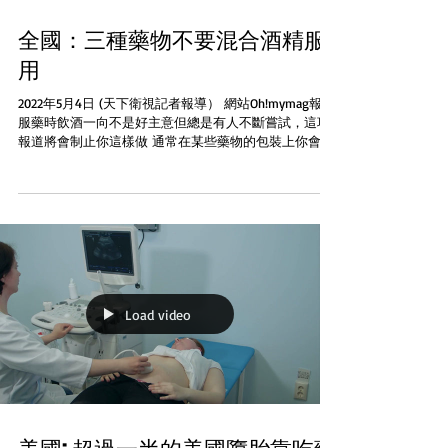
全國：三種藥物不要混合酒精服
用
2022年5月4日 (天下衛視記者報導） 網站Oh!mymag報道
服藥時飲酒一向不是好主意但總是有人不斷嘗試，這項
報道將會制止你這樣做 通常在某些藥物的包裝上你會看
到「服用藥物時不要飲酒」的警告。雖然這看似是預防
性措施這些警告確實所言不虛...
Load video