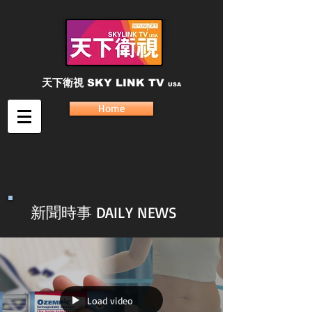
天下衛視
SKY LINK TV
USA
Home
新聞時事 DAILY NEWS
Load video