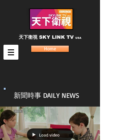
天下衛視
SKY LINK TV
USA
Home
新聞時事 DAILY NEWS
Load video