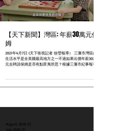
【天下新聞】灣區: 年薪30萬元保
姆
2021年4月7日 (天下衛視記者 徐瑩報導） 三藩市灣區的
生活水平是全美國最高地方之一不過如果出價年薪30萬
元去聘請保姆是否有點匪夷所思？根據三藩市紀事報引
述在Indeed招聘網站刊登的聘請照護人員廣告就用這個
價錢去找尋照顧兩名小孩的保姆不過這份職位的要求也
不低有學士學位...
August 2026
(1)
1 post
July 2026
(1)
1 post