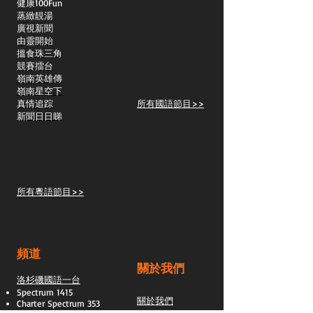
​健康100Fun
蒸緻靚湯
​廣視新聞
由靈開始
搵食珠三角
競賽擂台
嶺南英雄傳
嶺南星空下
真情追踪
所有國語節目>>
新聞日日睇
所有粵語節目>>
頻道
關於我們
洛杉磯國語一台
Spectrum 1415
關於我們
Charter Spectrum 353