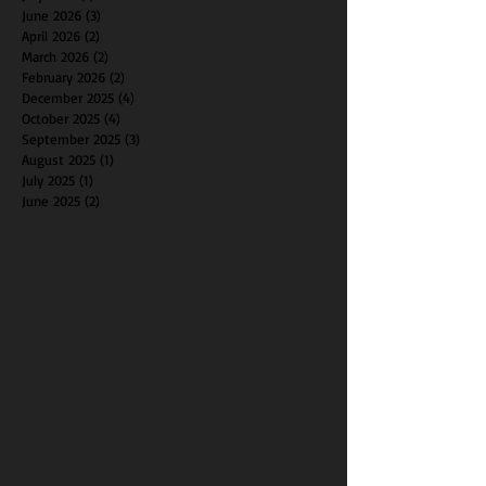
June 2026
(3)
3 posts
April 2026
(2)
2 posts
March 2026
(2)
2 posts
February 2026
(2)
2 posts
December 2025
(4)
4 posts
October 2025
(4)
4 posts
September 2025
(3)
3 posts
August 2025
(1)
1 post
July 2025
(1)
1 post
June 2025
(2)
2 posts