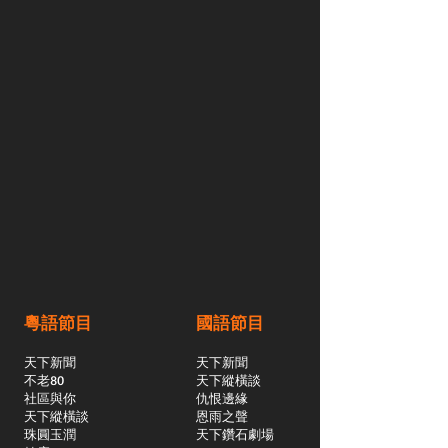
粵語節目
國語節目
天下新聞
天下新聞
不老80
天下縱橫談
社區與你
​仇恨邊緣
天下縱橫談
恩雨之聲
​珠圓玉潤
天下鑽石劇場