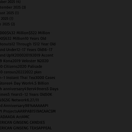
ober 2025
(4)
4 posts
tember 2025
(3)
3 posts
ust 2025
(1)
1 post
y 2025
(1)
1 post
e 2025
(2)
2 posts
0000
$432 Million
$522 Million
00
$632 Million
10 Years Old
Donuts
12 Through 15
12 Year Old
and Under
12-17 Years Old
16-17
and Up
1K
2000
2019
2019 Accent
9 Kona
2019 Veloster N
2020
0 Citizens
2020 Palisade
0 census
2022
2022 plan
n-1 Instant Thai Tea
3000 Cases
Stores
4 Day Work
4.5 Billion
h anniversary
49ers
49ners
5 Days
imes
5 Years
5-12 Years Old
50K
%
5G
5G Network
6.2
7/11
d Anniversary
98%
AAA
AAPI
I Projects
AARP
AB1519
ACA
ACSM
T
ADA
ADA Act
AMC
ERICAN GINSENG CANDIES
ERICAN GINSENG TEAS
APPEAL