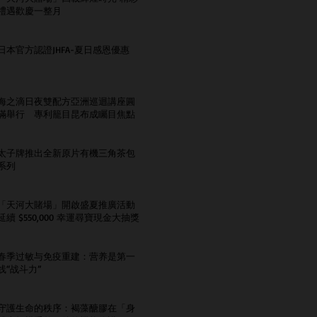
禮遇歡慶一整月
日本官方認證JHFA-夏日感恩優惠
海之滴日夜雙配方亞洲巡迴講座圓
滿舉行 專利籠目昆布成矚目焦點
太子牌推出全新原片有機三角茶包
系列
「天河大賭場」開啟盛夏推廣活動
延續 $550,000 幸運尋寶現金大抽獎
春季过敏与免疫重建：营养是第一
线“战斗力”
守護生命的秩序：褐藻醣膠在「身