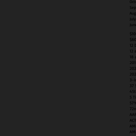
Oct
Sep
Aug
Jul
Jun
$1
$6
12 
12 
18 
201
202
202
3-i
37 
45t
5 T
57
72n
AAP
AC
AM
AM