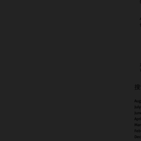
搜
Aug
Jul
Jun
Apr
Mar
Feb
Dec