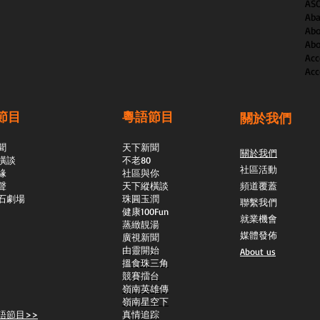
AS
Aba
Abo
Abo
Acc
Acc
節目
粵語節目
關於我們
聞
天下新聞
關於我們
橫談
不老80
社區活動
緣
社區與你
聲
天下縱橫談
頻道覆蓋
石劇場
​珠圓玉潤
聯繫我們
​健康100Fun
就業機會
蒸緻靚湯
媒體發佈
​廣視新聞
由靈開始
About us
搵食珠三角
競賽擂台
嶺南英雄傳
嶺南星空下
語節目>>
真情追踪