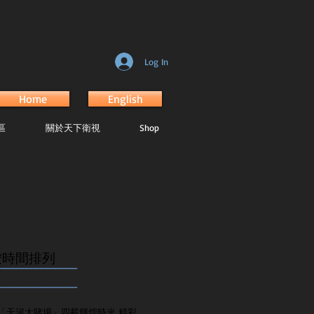
Log In
Home
English
區
關於天下衛視
Shop
按時間排列
.......................................................
.......................................................
「天河大賭場」四載輝煌時光 精彩