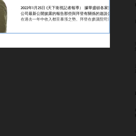
2022年1月25日 (天下衛視記者報導） 據華盛頓各家遊說
公司最新公開披露的報告那些與拜登有關係的遊說公司
在過去一年中收入都呈暴漲之勢。拜登在參議院司法委
員會任職期間的前助手普塔拉的公司只有一個人，去年
所簽客戶數量超過此前10年的總合。該公司年度遊說收
入從2020年的13...