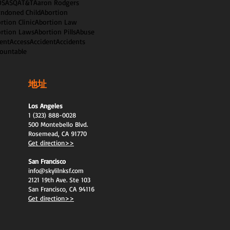
OS
ASQ
AT&T
Aaron Rodgers
ndoned Child
Abortion
rtion Clinic
Abortion Law
rtion Laws
Abortion Pills
Abuse
ent
Access
Accident
Accidents
ountable
地址
Los Angeles
1 (323) 888-0028
500 Montebello Blvd.
Rosemead, CA 91770
Get direction>>
San Francisco
info@skylilnksf.com
2121 19th Ave. Ste 103
San Francisco, CA 94116
Get direction>>