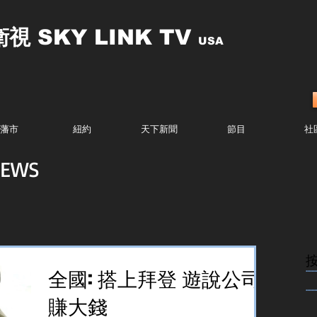
衛視
SKY LINK TV
USA
藩市
紐約
天下新聞
節目
社
EWS
........
全國: 搭上拜登 遊說公司
........
賺大錢