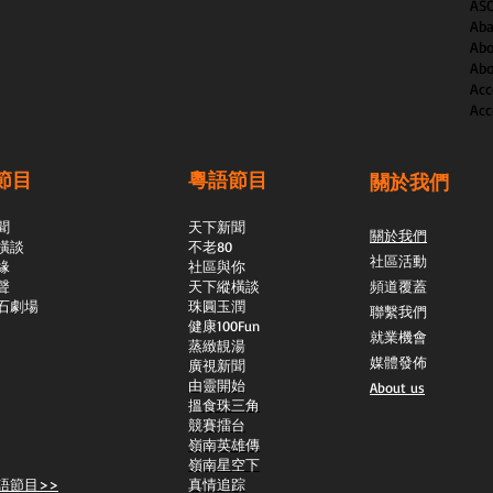
AS
Aba
Abo
Abo
Acc
Acc
節目
粵語節目
關於我們
聞
天下新聞
關於我們
橫談
不老80
社區活動
緣
社區與你
聲
天下縱橫談
頻道覆蓋
石劇場
​珠圓玉潤
聯繫我們
​健康100Fun
就業機會
蒸緻靚湯
媒體發佈
​廣視新聞
由靈開始
About us
搵食珠三角
競賽擂台
嶺南英雄傳
嶺南星空下
語節目>>
真情追踪