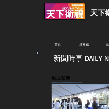
天下
首頁
洛杉磯
三
新聞時事 DAILY N
最近發佈
...............................................................