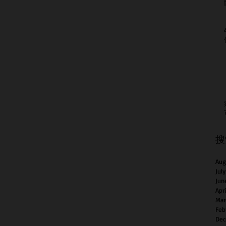
搜
Aug
Jul
Jun
Apr
Mar
Feb
Dec