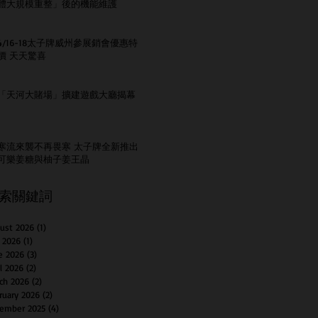
體大規模重整」後的機能維護
4/16-18太子牌威州參展銷會優惠特
價 天天驚喜
「天河大賭場」擴建遊戲大廳揭幕
寒流來襲不再畏寒 太子牌全新推出
可樂姜糖與柚子姜王晶
索關鍵詞
ust 2026
(1)
1 post
y 2026
(1)
1 post
e 2026
(3)
3 posts
il 2026
(2)
2 posts
ch 2026
(2)
2 posts
ruary 2026
(2)
2 posts
ember 2025
(4)
4 posts