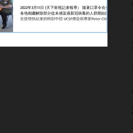
2022年3月11日 (天下衛視記者報導） 隨著口罩令在全國
各地相繼解除部分從未感染過新冠病毒的人群開始擔心
在疫情快結束的時刻中招 UCSF傳染病專家Peter Chin-
Hong博士說儘管戴口罩的人減少員工們重返崗位但感染
新冠病毒的幾率會越來越小。在社區中傳播病毒的水平
很...