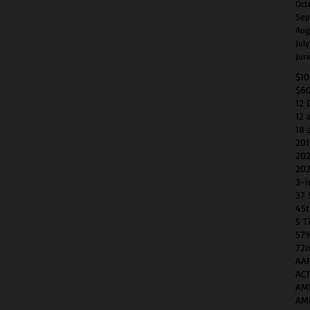
Oct
Sep
Aug
Jul
Jun
$1
$6
12 
12 
18 
201
202
202
3-i
37 
45t
5 T
57
72n
AAP
AC
AM
AM