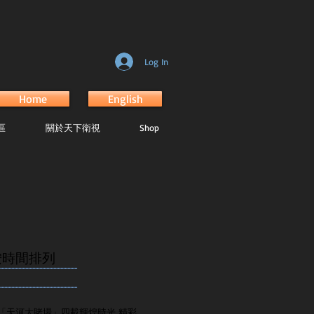
Log In
Home
English
區
關於天下衛視
Shop
按時間排列
.......................................................
.......................................................
「天河大賭場」四載輝煌時光 精彩