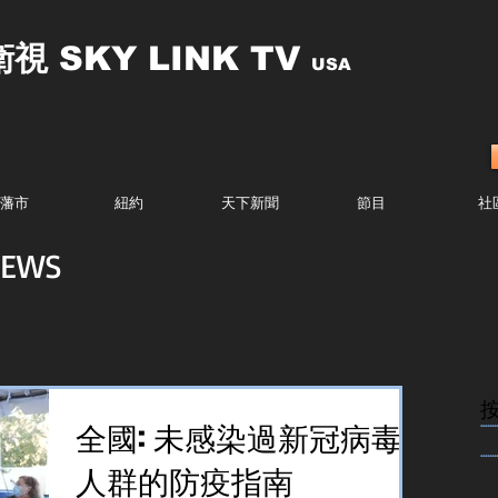
衛視
SKY LINK TV
USA
藩市
紐約
天下新聞
節目
社
EWS
........
全國: 未感染過新冠病毒
........
人群的防疫指南