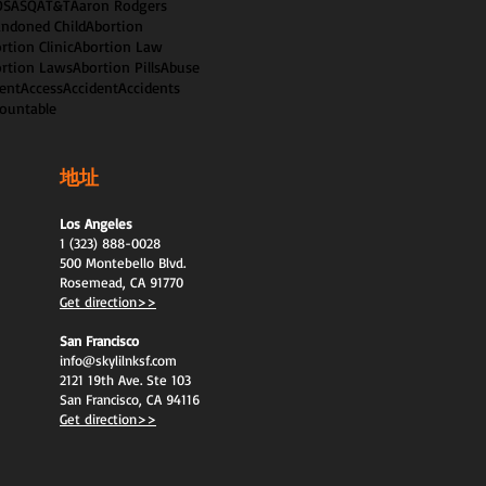
OS
ASQ
AT&T
Aaron Rodgers
ndoned Child
Abortion
rtion Clinic
Abortion Law
rtion Laws
Abortion Pills
Abuse
ent
Access
Accident
Accidents
ountable
地址
Los Angeles
1 (323) 888-0028
500 Montebello Blvd.
Rosemead, CA 91770
Get direction>>
San Francisco
info@skylilnksf.com
2121 19th Ave. Ste 103
San Francisco, CA 94116
Get direction>>