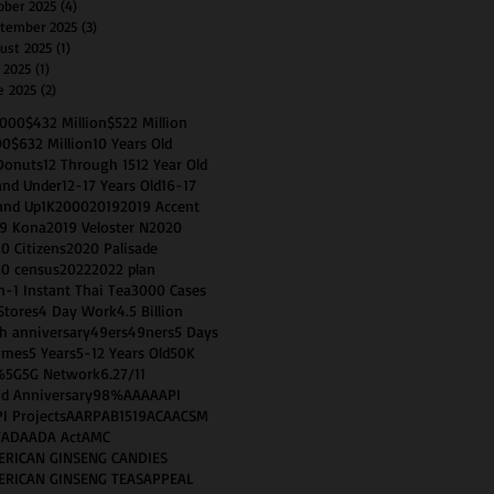
ober 2025
(4)
4 posts
tember 2025
(3)
3 posts
ust 2025
(1)
1 post
y 2025
(1)
1 post
e 2025
(2)
2 posts
0000
$432 Million
$522 Million
00
$632 Million
10 Years Old
Donuts
12 Through 15
12 Year Old
and Under
12-17 Years Old
16-17
and Up
1K
2000
2019
2019 Accent
9 Kona
2019 Veloster N
2020
0 Citizens
2020 Palisade
0 census
2022
2022 plan
n-1 Instant Thai Tea
3000 Cases
Stores
4 Day Work
4.5 Billion
h anniversary
49ers
49ners
5 Days
imes
5 Years
5-12 Years Old
50K
%
5G
5G Network
6.2
7/11
d Anniversary
98%
AAA
AAPI
I Projects
AARP
AB1519
ACA
ACSM
T
ADA
ADA Act
AMC
ERICAN GINSENG CANDIES
ERICAN GINSENG TEAS
APPEAL