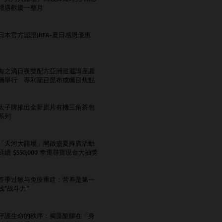
禮遇歡慶一整月
日本官方認證JHFA-夏日感恩優惠
海之滴日夜雙配方亞洲巡迴講座圓
滿舉行 專利籠目昆布成矚目焦點
太子牌推出全新原片有機三角茶包
系列
「天河大賭場」開啟盛夏推廣活動
延續 $550,000 幸運尋寶現金大抽獎
春季过敏与免疫重建：营养是第一
线“战斗力”
守護生命的秩序：褐藻醣膠在「身