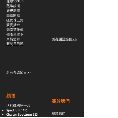
​健康100Fun
蒸緻靚湯
​廣視新聞
由靈開始
搵食珠三角
競賽擂台
嶺南英雄傳
嶺南星空下
真情追踪
所有國語節目>>
新聞日日睇
所有粵語節目>>
頻道
關於我們
洛杉磯國語一台
Spectrum 1415
關於我們
Charter Spectrum 353