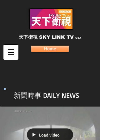
天下衛視
SKY LINK TV
USA
Home
新聞時事 DAILY NEWS
Load video