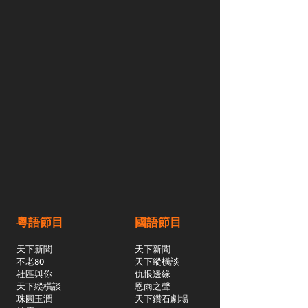
粵語節目
國語節目
天下新聞
天下新聞
不老80
天下縱橫談
社區與你
​仇恨邊緣
天下縱橫談
恩雨之聲
​珠圓玉潤
天下鑽石劇場