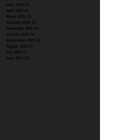
June 2026
(3)
3 posts
April 2026
(2)
2 posts
March 2026
(2)
2 posts
February 2026
(2)
2 posts
December 2025
(4)
4 posts
October 2025
(4)
4 posts
September 2025
(3)
3 posts
August 2025
(1)
1 post
July 2025
(1)
1 post
June 2025
(2)
2 posts