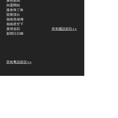
​廣視新聞
由靈開始
搵食珠三角
競賽擂台
嶺南英雄傳
嶺南星空下
真情追踪
所有國語節目>>
新聞日日睇
所有粵語節目>>
頻道
關於我們
洛杉磯國語一台
Spectrum 1415
關於我們
Charter Spectrum 353
Dish 61514
社區活動
Sling TV
頻道覆蓋
​Fresh Drama App