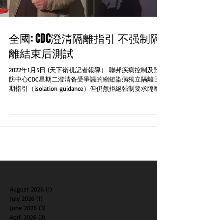
全國: CDC澄清隔離指引 不强制隔
離結束后測試
2022年1月5日 (天下衛視記者報導） 聯邦疾病控制及預
防中心CDC星期二澄清备受爭議的縮短染病獨立隔離日
期指引（isolation guidance）但仍然拒絕强制要求隔離
者先做檢測才结束隔離 新的指引指出新冠病毒的康復者
在獨立隔離最少五日之後可以自行決定是否做快速測試...
August 2026
(1)
1 post
July 2026
(1)
1 post
June 2026
(3)
3 posts
April 2026
(2)
2 posts