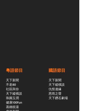
粵語節目
國語節目
天下新聞
天下新聞
不老80
天下縱橫談
社區與你
​仇恨邊緣
天下縱橫談
恩雨之聲
​珠圓玉潤
天下鑽石劇場
​健康100Fun
蒸緻靚湯