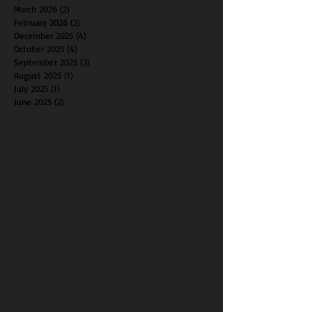
March 2026
(2)
2 posts
February 2026
(2)
2 posts
December 2025
(4)
4 posts
October 2025
(4)
4 posts
September 2025
(3)
3 posts
August 2025
(1)
1 post
July 2025
(1)
1 post
June 2025
(2)
2 posts