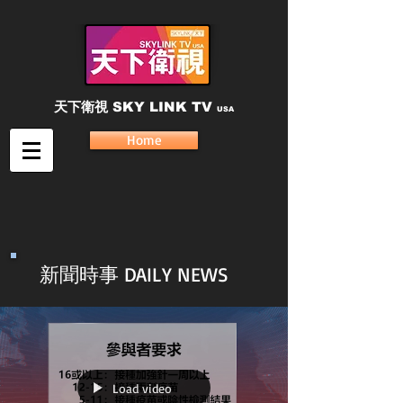
天下衛視
SKY LINK TV
USA
Home
新聞時事 DAILY NEWS
Load video