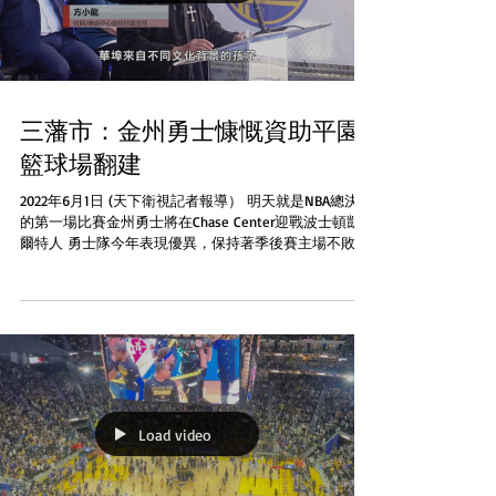
三藩市：金州勇士慷慨資助平園
籃球場翻建
2022年6月1日 (天下衛視記者報導） 明天就是NBA總決賽
的第一場比賽金州勇士將在Chase Center迎戰波士頓凱
爾特人 勇士隊今年表現優異，保持著季後賽主場不敗的
戰績然而除了為人所熟知的在球場上驍勇善戰的一面。
勇士隊也積極投身于為社區翻新籃球場項目，其中兩個
就在華...
Load video