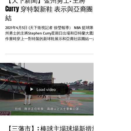
【天下新聞】金州勇士: 主將
Curry 穿特製新鞋 表示與亞裔團
結
2021年4月5日 (天下衛視記者 徐瑩報導） NBA 籃球隊金
州勇士的主將Stephen Curry星期日出場和亞特蘭大鷹隊
作賽時穿上一對特製的新球鞋展示和亞裔社區團結一起
反對仇恨罪惡和暴力根據ESPN體育電視頻道的資料Curry
的球鞋他圖案是用人手畫上悼念3月份在亞特蘭...
Load video
【三藩市】: 棒球主場球場新措施