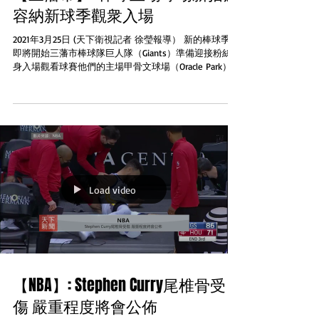
容納新球季觀衆入場
2021年3月25日 (天下衛視記者 徐瑩報導） 新的棒球季度
即將開始三藩市棒球隊巨人隊（Giants）準備迎接粉絲親
身入場觀看球賽他們的主場甲骨文球場（Oracle Park）
也設定清潔程序和預防措施防止新冠肺炎傳播巨人隊透
露球隊名爲的“球迷安全”(Fansafe)計劃...
Load video
【NBA】: Stephen Curry尾椎骨受
傷 嚴重程度將會公佈